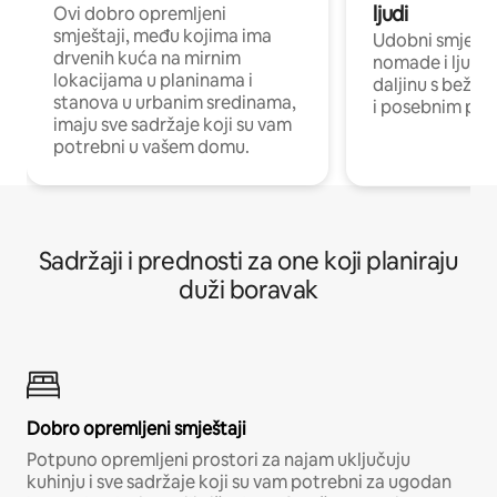
ljudi
Ovi dobro opremljeni
smještaji, među kojima ima
Udobni smještaj
drvenih kuća na mirnim
nomade i ljude 
lokacijama u planinama i
daljinu s bežič
stanova u urbanim sredinama,
i posebnim pro
imaju sve sadržaje koji su vam
potrebni u vašem domu.
Sadržaji i prednosti za one koji planiraju
duži boravak
Dobro opremljeni smještaji
Potpuno opremljeni prostori za najam uključuju
kuhinju i sve sadržaje koji su vam potrebni za ugodan