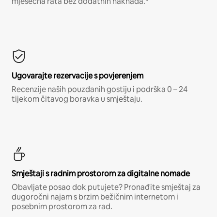
mjesečna rata bez dodatnih naknada.*
Ugovarajte rezervacije s povjerenjem
Recenzije naših pouzdanih gostiju i podrška 0 – 24
tijekom čitavog boravka u smještaju.
Smještaji s radnim prostorom za digitalne nomade
Obavljate posao dok putujete? Pronađite smještaj za
dugoročni najam s brzim bežičnim internetom i
posebnim prostorom za rad.