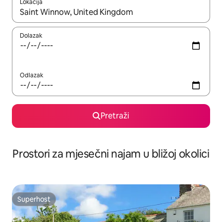
Lokacija
Kada budu dostupni rezultati, moći ćete ih pregledati koristeći
Dolazak
Odlazak
Pretraži
Prostori za mjesečni najam u bližoj okolici
Superhost
Superhost