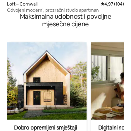
Loft – Cornwall
Prosječna ocjen
4,97 (104)
Odvojeni moderni, prozračni studio apartman
Maksimalna udobnost i povoljne
mjesečne cijene
Dobro opremljeni smještaji
Digitalni noma