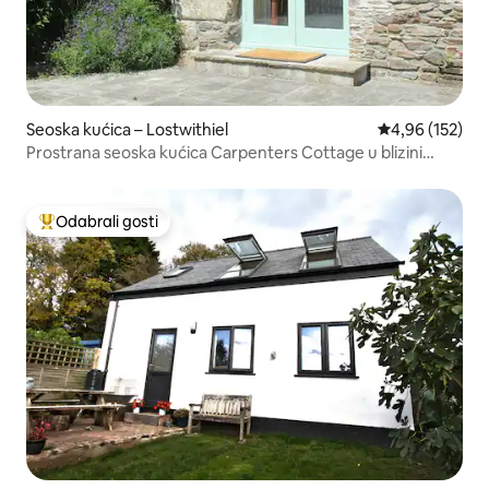
Seoska kućica – Lostwithiel
Prosječna ocjen
4,96 (152)
Prostrana seoska kućica Carpenters Cottage u blizini
obale
Odabrali gosti
Među najviše rangiranima s oznakom „Odabrali gosti”