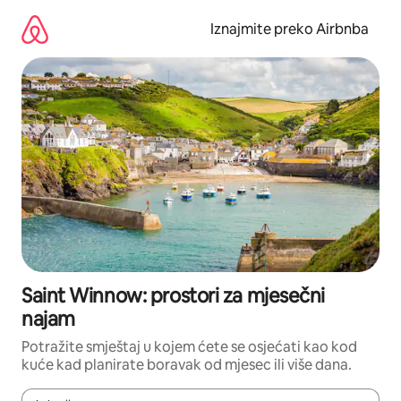
Prijeđi
na
Iznajmite preko Airbnba
sadržaj
Saint Winnow: prostori za mjesečni
najam
Potražite smještaj u kojem ćete se osjećati kao kod
kuće kad planirate boravak od mjesec ili više dana.