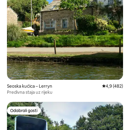
Seoska kućica – Lerryn
Prosječna ocje
4,9 (482)
Predivna staja uz rijeku
Odabrali gosti
Odabrali gosti