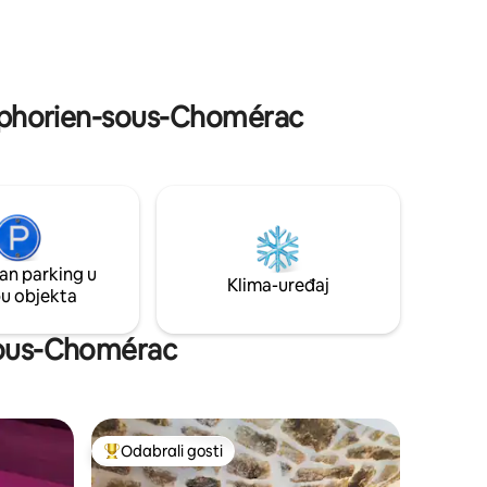
apartman od 35 m2 s talijanskim tušem,
dvostrukim umivaonikom, samostalnim
WC-om, klima-uređajem. Mezzanine od
doživjeli
30 m2. Oba kreveta su 160 x 200.
Privatna terasa s roštiljem Weber
Symphorien-sous-Chomérac
an parking u
Klima-uređaj
pu objekta
-sous-Chomérac
Odabrali gosti
Među najviše rangiranima s oznakom „Odabrali gosti”