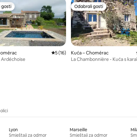
 gosti
Odabrali gosti
 gosti
Odabrali gosti
homérac
Prosječna ocjena: 5/5, recenzija: 16
5 (16)
Kuća – Chomérac
 Ardéchoise
La Chambonnière - Kuća s kar
Ardècheu
5, recenzija: 66
olici
Lyon
Marseille
Mil
Smještaji za odmor
Smještaji za odmor
Smj