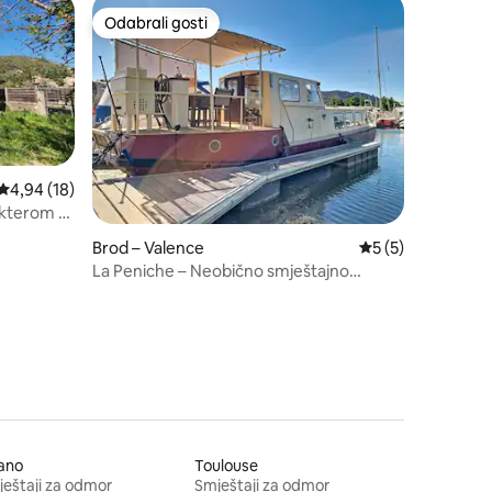
Odabrali gosti
Odabrali gosti
Prosječna ocjena: 4,94/5, recenzija: 18
4,94 (18)
akterom u
Brod – Valence
Prosječna ocjena: 
5 (5)
La Peniche – Neobično smještajno
rješenje – Parking
ano
Toulouse
eštaji za odmor
Smještaji za odmor