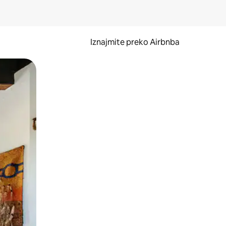
Iznajmite preko Airbnba
li prelaskom prstom po zaslonu.