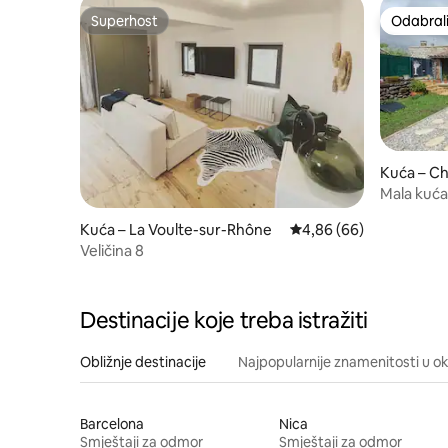
Superhost
Odabrali
Superhost
Odabrali
Kuća – C
Mala kuća
Kuća – La Voulte-sur-Rhône
Prosječna ocjena: 4,86/
4,86 (66)
Veličina 8
Destinacije koje treba istražiti
Obližnje destinacije
Najpopularnije znamenitosti u ok
Barcelona
Nica
Smještaji za odmor
Smještaji za odmor