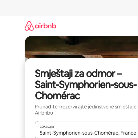
Prijeđi
na
sadržaj
Smještaji za odmor –
Saint-Symphorien-sous-
Chomérac
Pronađite i rezervirajte jedinstvene smještaje
Airbnbu
Lokacija
Kada budu dostupni rezultati, moći ćete ih pregle