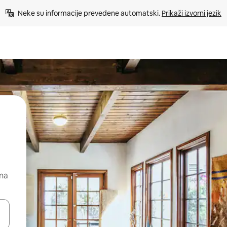
Neke su informacije prevedene automatski. 
Prikaži izvorni jezik
 na
dati koristeći se strelicama prema gore i prema dolje, kao i dodirom i