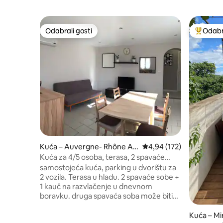
Odabrali gosti
Odabra
Odabrali gosti
Među naj
Kuća – Auvergne- Rhône Al
Prosječna ocjena: 4,94/5
4,94 (172)
pes Saint Lager Bressac
Kuća za 4/5 osoba, terasa, 2 spavaće
sobe + 1 kauč
samostojeća kuća, parking u dvorištu za
2 vozila. Terasa u hladu. 2 spavaće sobe +
1 kauč na razvlačenje u dnevnom
boravku. druga spavaća soba može biti
za bračni krevet ili 2 kreveta za jednu
osobu. Općinski bazen na 5 minuta hoda.
Kuća – M