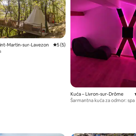
aint-Martin-sur-Lavezon
Prosječna ocjena: 5/5, recenzija: 5
5 (5)
a
Kuća – Livron-sur-Drôme
Šarmantna kuća za odmor: spa i
5/5, recenzija: 5