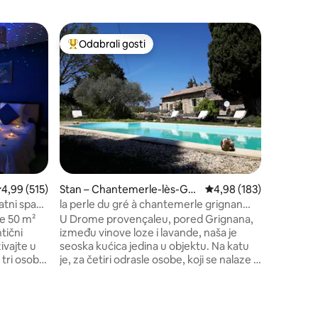
Minijatur
Odabrali gosti
Odabral
nakom „Odabrali gosti”
Među najviše rangiranima s oznakom „Odabrali gosti”
Odabral
es-sur-E
Udobna p
krovom • 
Ovaj jedi
se na mi
kompleksa
pravi uto
bambusa 
prirode z
otvorima,
i promatr
uređenje i 
rosječna ocjena: 4,99/5, recenzija: 515
4,99 (515)
Stan – Chantemerle-lès-Gri
Prosječna ocjena: 4,98/
4,98 (183)
do travnj
gnan
nordijska
atni spa
la perle du gré à chantemerle grignan
(26)
ne 50 m²
U Drome provençaleu, pored Grignana,
tični
između vinove loze i lavande, naša je
seoska kućica jedina u objektu. Na katu
 tri osobe
je, za četiri odrasle osobe, koji se nalaze u
apijom,
blizini vlasnika. 48 m2 dnevni boravak, s
prikazom
potpuno opremljenom otvorenom
 s
kuhinjom, prostorom za opuštanje s TV-
 dobro
om od 127 cm, klima uređajem. Glavni