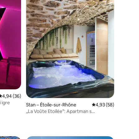
Prosječna ocjena: 4,94/5, recenzija: 36
4,94 (36)
 igre
Stan – Étoile-sur-Rhône
Prosječna ocjena: 4,93
4,93 (58)
„La Voûte Etoilée”: Apartman s
jacuzzijem i saunom