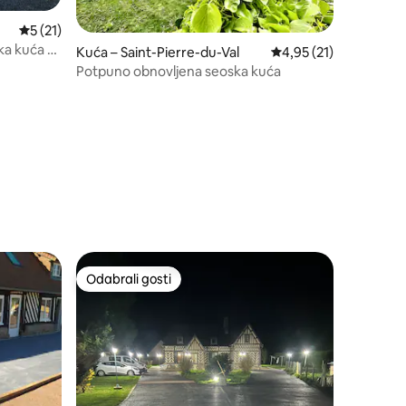
Prosječna ocjena: 5/5, recenzija: 21
5 (21)
a kuća s
Kuća – Saint-Pierre-du-Val
Prosječna ocjena: 4,95
4,95 (21)
Potpuno obnovljena seoska kuća
Odabrali gosti
nakom „Odabrali gosti”
Odabrali gosti