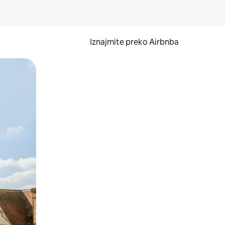
Iznajmite preko Airbnba
li prelaskom prstom po zaslonu.