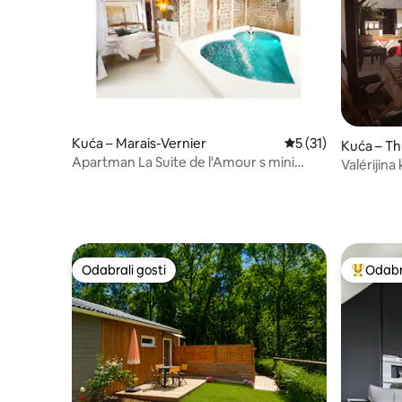
Kuća – Marais-Vernier
Prosječna ocjena: 5
5 (31)
Kuća – Th
Apartman La Suite de l'Amour s mini
Valérijina 
masažnim bazenom u obliku srca
Odabrali gosti
Odabra
Odabrali gosti
Među naj