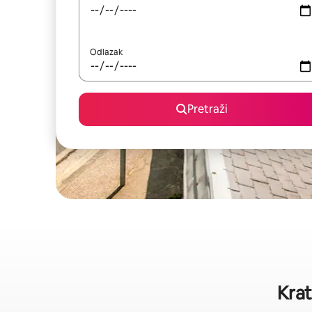
Odlazak
Pretraži
Krat