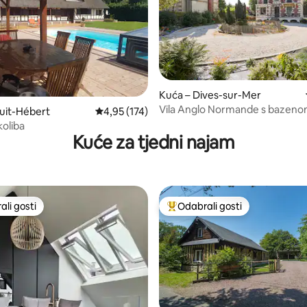
Kuća – Dives-sur-Mer
Vila Anglo Normande s bazenom 
/5, recenzija: 31
uit-Hébert
Prosječna ocjena: 4,95/5, recenzija: 174
4,95 (174)
plaže i centra grada
koliba
Kuće za tjedni najam
li gosti
Odabrali gosti
više rangiranima s oznakom „Odabrali gosti”
Među najviše rangiranima s oz