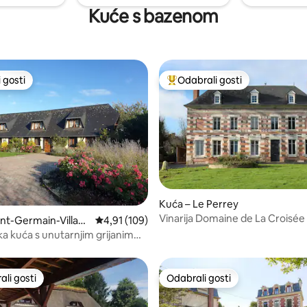
Kuće s bazenom
 gosti
Odabrali gosti
 gosti
Među najviše rangiranima s oz
, recenzija: 102
Kuća – Le Perrey
Vinarija Domaine de La Croisée
int-Germain-Villag
Prosječna ocjena: 4,91/5, recenzija: 109
4,91 (109)
 kuća s unutarnjim grijanim
li gosti
Odabrali gosti
više rangiranima s oznakom „Odabrali gosti”
Odabrali gosti