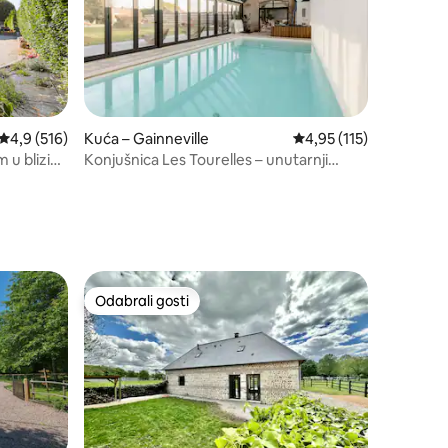
Prosječna ocjena: 4,9/5, recenzija: 516
4,9 (516)
Kuća – Gainneville
Prosječna ocjena: 4,95/
4,95 (115)
u blizini
Konjušnica Les Tourelles – unutarnji
bazen i spa
Odabrali gosti
nakom „Odabrali gosti”
Odabrali gosti