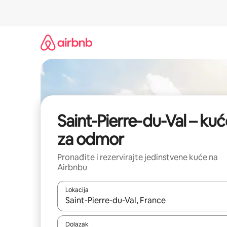
Prijeđi
na
sadržaj
Saint-Pierre-du-Val – kuć
za odmor
Pronađite i rezervirajte jedinstvene kuće na
Airbnbu
Lokacija
Kada budu dostupni rezultati, moći ćete ih pregle
Dolazak