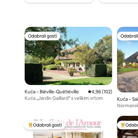
Odabrali gosti
Odabrali
Odabrali gosti
Odabrali
Kuća – Biéville-Quétiéville
Prosječna ocjena: 4,96/5
4,96 (102)
Kuća „Jardin Gaillard” s velikim vrtom
Kuća – Sa
e
Normanska
bazenom
Odabrali gosti
Odabra
Među najviše rangiranima s oznakom „Odabrali gosti”
Među naj