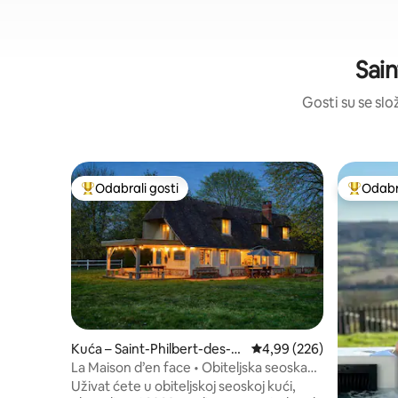
Sain
Gosti su se slo
Odabrali gosti
Odabra
Među najviše rangiranima s oznakom „Odabrali gosti”
Među naj
Kuća – Saint-Philbert-des-C
Prosječna ocjena: 4,99/5
4,99 (226)
hamps
La Maison d’en face • Obiteljska seoska
kuća • Normandija
Uživat ćete u obiteljskoj seoskoj kući,