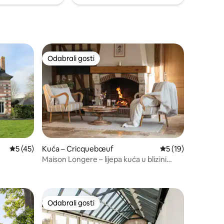
Odabrali gosti
nakom „Odabrali gosti”
Odabrali gosti
Prosječna ocjena: 5/5, recenzija: 45
5 (45)
Kuća – Cricquebœuf
Prosječna ocjena: 5
5 (19)
Maison Longere – lijepa kuća u blizini
Deauvillea
Odabrali gosti
Odabrali gosti