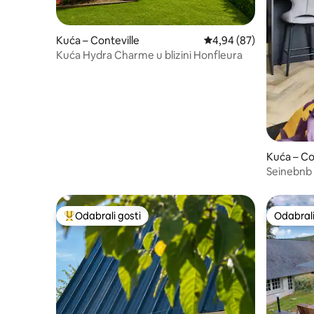
Kuća – Conteville
Prosječna ocjena: 4,94/
4,94 (87)
Kuća Hydra Charme u blizini Honfleura
Kuća – Co
Seinebnb 
Odabrali gosti
Odabrali
Među najviše rangiranima s oznakom „Odabrali gosti”
Odabrali