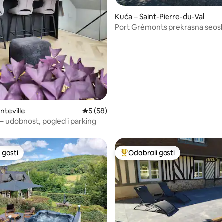
Kuća – Saint-Pierre-du-Val
Port Grémonts prekrasna seosk
5, recenzija: 87
parkom životinja
nteville
Prosječna ocjena: 5/5, recenzija: 58
5 (58)
– udobnost, pogled i parking
 gosti
Odabrali gosti
 gosti
Među najviše rangiranima s oz