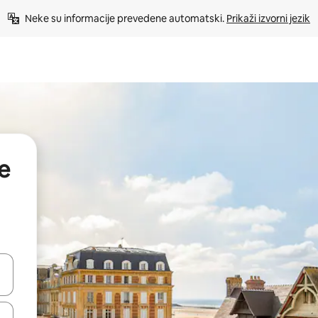
Neke su informacije prevedene automatski. 
Prikaži izvorni jezik
e
dati koristeći se strelicama prema gore i prema dolje, kao i dodirom i