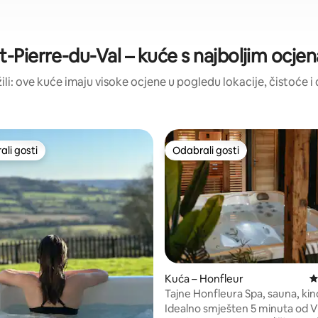
t-Pierre-du-Val – kuće s najboljim ocj
žili: ove kuće imaju visoke ocjene u pogledu lokacije, čistoće i d
li gosti
Odabrali gosti
više rangiranima s oznakom „Odabrali gosti”
Odabrali gosti
, recenzija: 226
Kuća – Honfleur
P
Tajne Honfleura Spa, sauna, ki
Idealno smješten 5 minuta od V