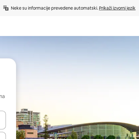
Neke su informacije prevedene automatski. 
Prikaži izvorni jezik
 na
dati koristeći se strelicama prema gore i prema dolje, kao i dodirom i