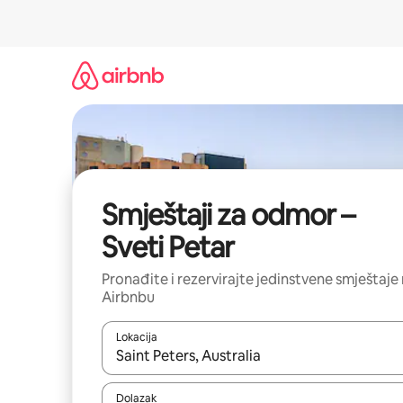
Prijeđi
na
sadržaj
Smještaji za odmor –
Sveti Petar
Pronađite i rezervirajte jedinstvene smještaje
Airbnbu
Lokacija
Kada budu dostupni rezultati, moći ćete ih pregle
Dolazak