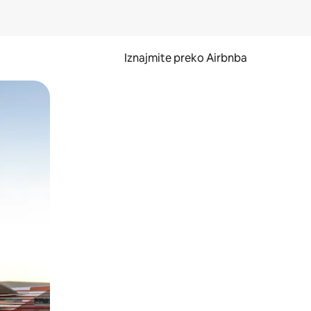
Iznajmite preko Airbnba
li prelaskom prstom po zaslonu.