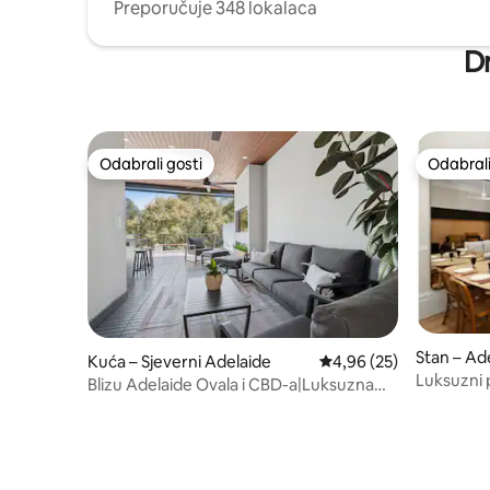
Preporučuje 348 lokalaca
End udaljen je oko 40 minuta hoda.
Dr
Odabrali gosti
Odabrali
Odabrali gosti
Odabrali
Stan – Ad
Kuća – Sjeverni Adelaide
Prosječna ocjena: 4,96/
4,96 (25)
Luksuzni p
Blizu Adelaide Ovala i CBD-a|Luksuzna
1876.
oaza na rubu grada