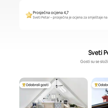
Prosječna ocjena 4,7
Sveti Petar – prosječna je ocjena za smještaje na o
Sveti P
Gosti su se složi
Odabrali gosti
Odabra
Među najviše rangiranima s oznakom „Odabrali gosti”
Među naj