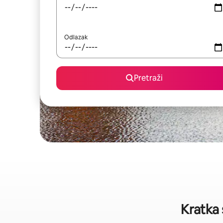
Odlazak
Pretraži
Kratka 