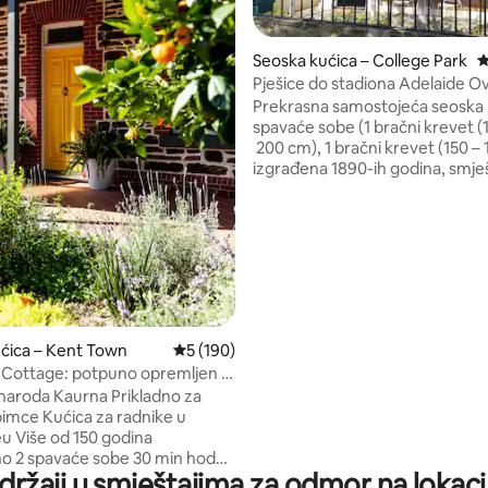
Seoska kućica – College Park
P
Pješice do stadiona Adelaide Ov
, recenzija: 401
botaničkog vrta i poslovne četv
Prekrasna samostojeća seoska 
spavaće sobe (1 bračni krevet (
200 cm), 1 bračni krevet (150 – 
izgrađena 1890-ih godina, smje
mirnoj ulici okruženoj drvored
Okružen je prelijepim viktorija
kućama u jednom od najstarijih 
prestižnih predgrađa Adelaidea. O
seoska kućica smještena je u 
komadu mirnog raja u Adelaide
botaničkih vrtova i rijeke Torren
Prošećite obalom rijeke Torrens 
ćica – Kent Town
Prosječna ocjena: 5/5, recenzija: 190
5 (190)
Botaničkim vrtovima do centra 
Cottage: potpuno opremljen i
stadiona Adelaide Oval, Zoološ
 smještaj u Kent Townu
Adelaideu i kazališta Festival T
 naroda Kaurna Prikladno za
 za radnike u
u Više od 150 godina
spavaće sobe 30 min hoda
držaji u smještajima za odmor na lokacij
de Ovala 10 minuta hoda do