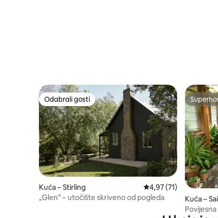
Odabrali gosti
Superho
Odabrali gosti
Superho
Kuća – Stirling
Prosječna ocjena: 4,97/
4,97 (71)
„Glen” – utočište skriveno od pogleda
Kuća – Sa
Povijesna 