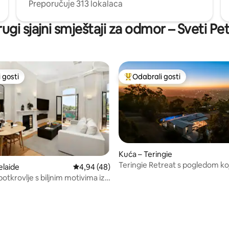
Preporučuje 313 lokalaca
ugi sjajni smještaji za odmor – Sveti Pe
 gosti
Odabrali gosti
 gosti
Među najviše rangiranima s oz
Kuća – Teringie
Teringie Retreat s pogledom koj
elaide
Prosječna ocjena: 4,94/5, recenzija: 48
4,94 (48)
5, recenzija: 25
oduzima dah
otkrovlje s biljnim motivima iz