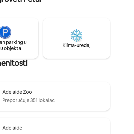
an parking u
Klima-uređaj
pu objekta
menitosti
Adelaide Zoo
Preporučuje 351 lokalac
Adelaide