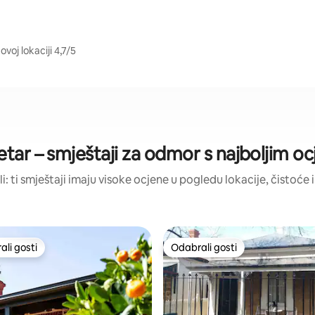
voj lokaciji 4,7/5
etar – smještaji za odmor s najboljim 
li: ti smještaji imaju visoke ocjene u pogledu lokacije, čistoće i
li gosti
Odabrali gosti
više rangiranima s oznakom „Odabrali gosti”
Odabrali gosti