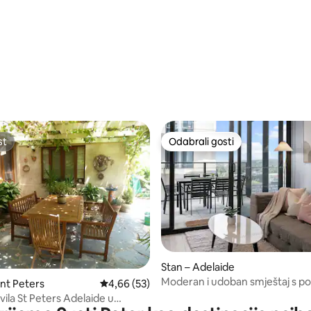
st
Odabrali gosti
st
Odabrali gosti
5, recenzija: 71
Stan – Adelaide
Moderan i udoban smještaj s 
int Peters
Prosječna ocjena: 4,66/5, recenzija: 53
4,66 (53)
na Adelaide City Teretana/parki
vila St Peters Adelaide u