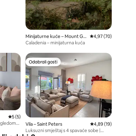
Minijaturne kuće – Mount Ge
Prosječna ocjena: 4,97
4,97 (70)
orge
Caladenia – minijaturna kuća
Odabrali gosti
Odabrali gosti
Prosječna ocjena: 5/5, recenzija: 5
5 (5)
pogledom
Vila – Saint Peters
Prosječna ocjena: 4,89
4,89 (19)
ralište
Luksuzni smještaj s 4 spavaće sobe |