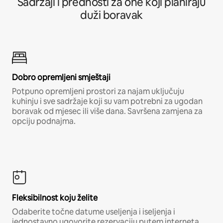
Sadržaji i prednosti za one koji planiraju
duži boravak
Dobro opremljeni smještaji
Potpuno opremljeni prostori za najam uključuju
kuhinju i sve sadržaje koji su vam potrebni za ugodan
boravak od mjesec ili više dana. Savršena zamjena za
opciju podnajma.
Fleksibilnost koju želite
Odaberite točne datume useljenja i iseljenja i
jednostavno ugovorite rezervaciju putem interneta,