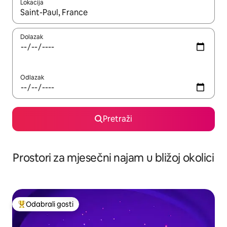
Lokacija
Kada budu dostupni rezultati, moći ćete ih pregledati koristeći
Dolazak
Odlazak
Pretraži
Prostori za mjesečni najam u bližoj okolici
Odabrali gosti
Među najviše rangiranima s oznakom „Odabrali gosti”