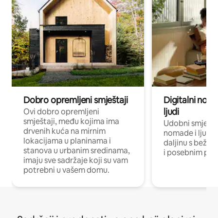
Dobro opremljeni smještaji
Digitalni noma
ljudi
Ovi dobro opremljeni
smještaji, među kojima ima
Udobni smještaj
drvenih kuća na mirnim
nomade i ljude 
lokacijama u planinama i
daljinu s bežič
stanova u urbanim sredinama,
i posebnim pro
imaju sve sadržaje koji su vam
potrebni u vašem domu.