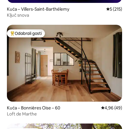
Kuća – Villers-Saint-Barthélemy
Prosječna o
5 (215)
Ključ snova
Odabrali gosti
Među najviše rangiranima s oznakom „Odabrali gosti”
Kuća – Bonnières Oise – 60
Prosječna ocje
4,96 (49)
Loft de Marthe