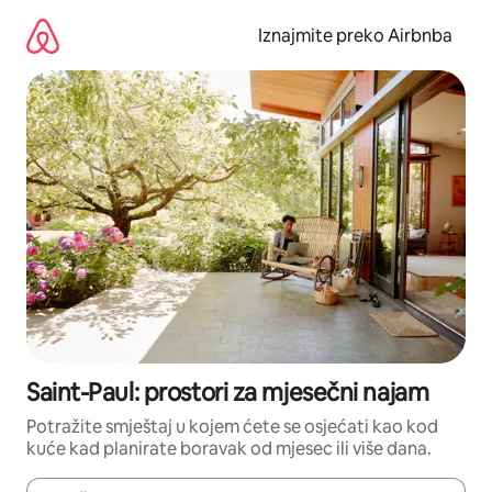
Prijeđi
na
Iznajmite preko Airbnba
sadržaj
Saint-Paul: prostori za mjesečni najam
Potražite smještaj u kojem ćete se osjećati kao kod
kuće kad planirate boravak od mjesec ili više dana.