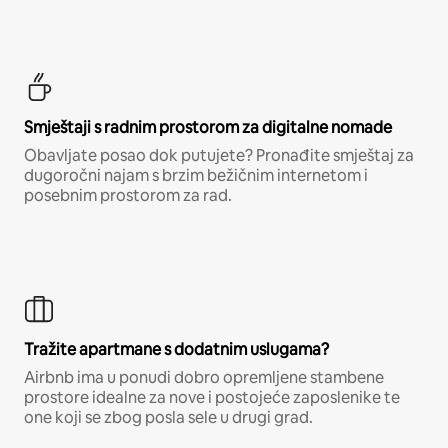
Smještaji s radnim prostorom za digitalne nomade
Obavljate posao dok putujete? Pronađite smještaj za
dugoročni najam s brzim bežičnim internetom i
posebnim prostorom za rad.
Tražite apartmane s dodatnim uslugama?
Airbnb ima u ponudi dobro opremljene stambene
prostore idealne za nove i postojeće zaposlenike te
one koji se zbog posla sele u drugi grad.