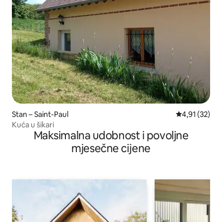
Stan – Saint-Paul
Prosječna ocje
4,91 (32)
Kuća u šikari
Maksimalna udobnost i povoljne
mjesečne cijene