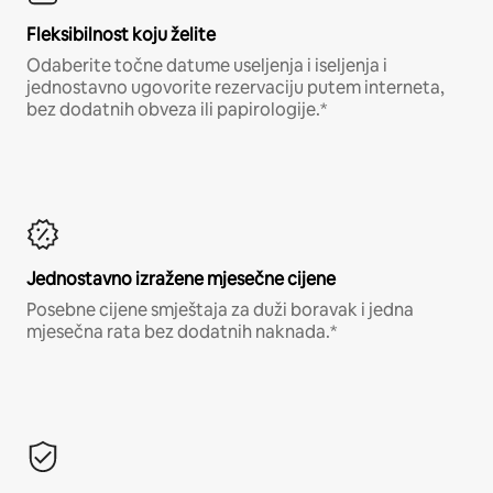
Fleksibilnost koju želite
Odaberite točne datume useljenja i iseljenja i
jednostavno ugovorite rezervaciju putem interneta,
bez dodatnih obveza ili papirologije.*
Jednostavno izražene mjesečne cijene
Posebne cijene smještaja za duži boravak i jedna
mjesečna rata bez dodatnih naknada.*