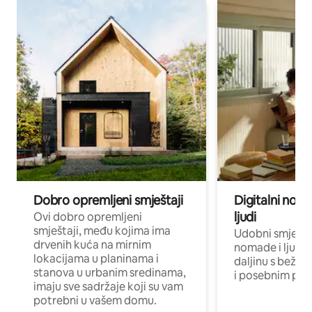
Dobro opremljeni smještaji
Digitalni noma
ljudi
Ovi dobro opremljeni
smještaji, među kojima ima
Udobni smještaj
drvenih kuća na mirnim
nomade i ljude 
lokacijama u planinama i
daljinu s bežič
stanova u urbanim sredinama,
i posebnim pro
imaju sve sadržaje koji su vam
potrebni u vašem domu.