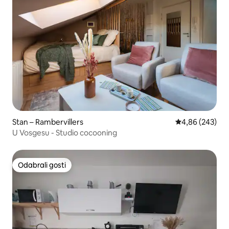
Stan – Rambervillers
Prosječna ocjen
4,86 (243)
U Vosgesu - Studio cocooning
Odabrali gosti
Odabrali gosti