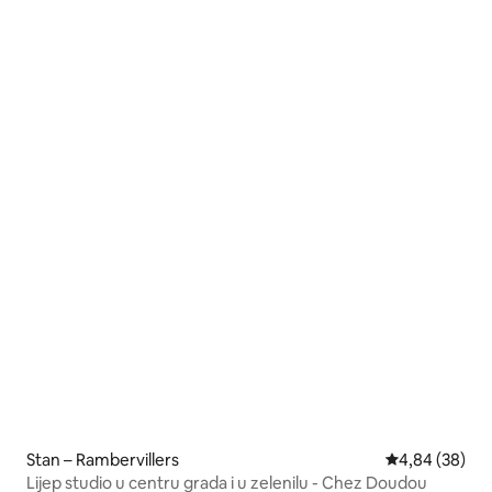
Stan – Rambervillers
Prosječna ocje
4,84 (38)
Lijep studio u centru grada i u zelenilu - Chez Doudou