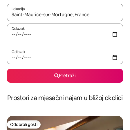
Lokacija
Kada budu dostupni rezultati, moći ćete ih pregledati koristeći
Dolazak
Odlazak
Pretraži
Prostori za mjesečni najam u bližoj okolici
Odabrali gosti
Odabrali gosti