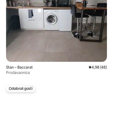
Stan – Baccarat
Prosječna ocje
4,98 (48)
Prodavaonica
Odabrali gosti
Odabrali gosti