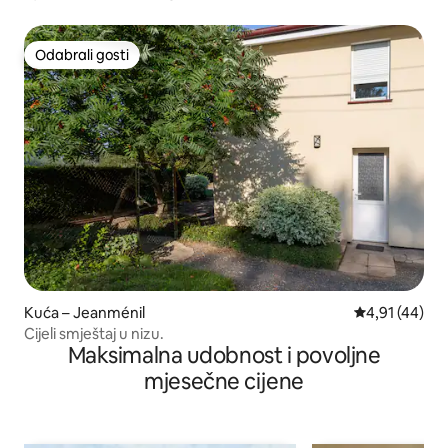
Odabrali gosti
Odabrali gosti
Kuća – Jeanménil
Prosječna ocje
4,91 (44)
Cijeli smještaj u nizu.
Maksimalna udobnost i povoljne
mjesečne cijene