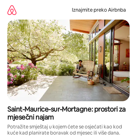
Prijeđi
na
Iznajmite preko Airbnba
sadržaj
Saint-Maurice-sur-Mortagne: prostori za
mjesečni najam
Potražite smještaj u kojem ćete se osjećati kao kod
kuće kad planirate boravak od mjesec ili više dana.