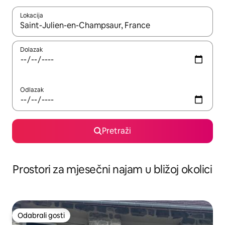
Lokacija
Kada budu dostupni rezultati, moći ćete ih pregledati koristeći
Dolazak
Odlazak
Pretraži
Prostori za mjesečni najam u bližoj okolici
Odabrali gosti
Odabrali gosti