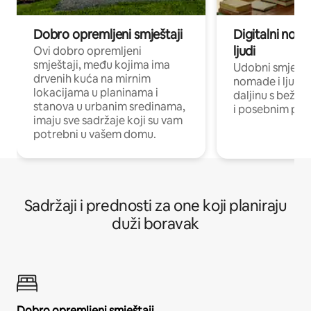
Dobro opremljeni smještaji
Digitalni noma
ljudi
Ovi dobro opremljeni
smještaji, među kojima ima
Udobni smještaj
drvenih kuća na mirnim
nomade i ljude 
lokacijama u planinama i
daljinu s bežič
stanova u urbanim sredinama,
i posebnim pro
imaju sve sadržaje koji su vam
potrebni u vašem domu.
Sadržaji i prednosti za one koji planiraju
duži boravak
Dobro opremljeni smještaji