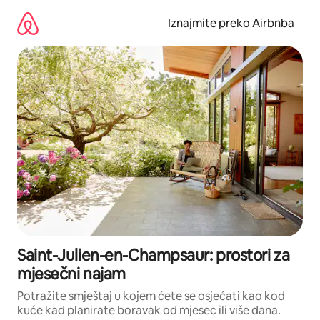
Prijeđi
na
Iznajmite preko Airbnba
sadržaj
Saint-Julien-en-Champsaur: prostori za
mjesečni najam
Potražite smještaj u kojem ćete se osjećati kao kod
kuće kad planirate boravak od mjesec ili više dana.