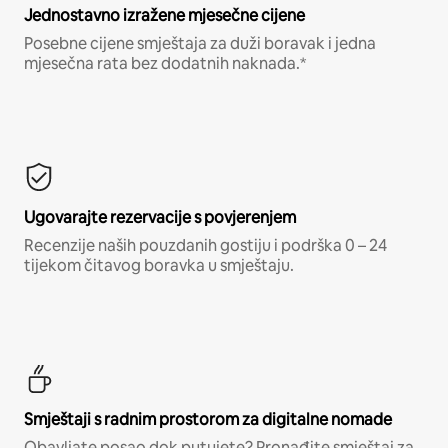
Jednostavno izražene mjesečne cijene
Posebne cijene smještaja za duži boravak i jedna
mjesečna rata bez dodatnih naknada.*
Ugovarajte rezervacije s povjerenjem
Recenzije naših pouzdanih gostiju i podrška 0 – 24
tijekom čitavog boravka u smještaju.
Smještaji s radnim prostorom za digitalne nomade
Obavljate posao dok putujete? Pronađite smještaj za