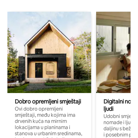
Dobro opremljeni smještaji
Digitalni noma
ljudi
Ovi dobro opremljeni
smještaji, među kojima ima
Udobni smještaj
drvenih kuća na mirnim
nomade i ljude 
lokacijama u planinama i
daljinu s bežič
stanova u urbanim sredinama,
i posebnim pro