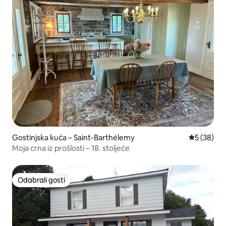
Gostinjska kuća – Saint-Barthélemy
Prosječna o
5 (38)
Moja crna iz prošlosti – 18. stoljeće
Odabrali gosti
Odabrali gosti