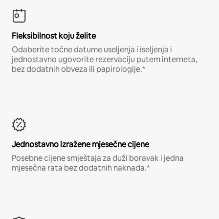
Fleksibilnost koju želite
Odaberite točne datume useljenja i iseljenja i
jednostavno ugovorite rezervaciju putem interneta,
bez dodatnih obveza ili papirologije.*
Jednostavno izražene mjesečne cijene
Posebne cijene smještaja za duži boravak i jedna
mjesečna rata bez dodatnih naknada.*