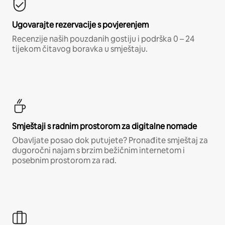
Ugovarajte rezervacije s povjerenjem
Recenzije naših pouzdanih gostiju i podrška 0 – 24
tijekom čitavog boravka u smještaju.
Smještaji s radnim prostorom za digitalne nomade
Obavljate posao dok putujete? Pronađite smještaj za
dugoročni najam s brzim bežičnim internetom i
posebnim prostorom za rad.