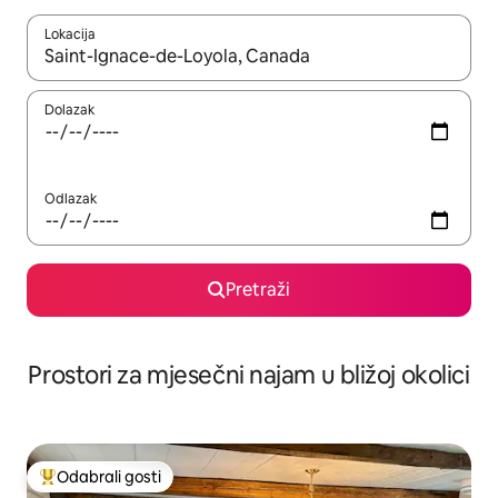
Lokacija
Kada budu dostupni rezultati, moći ćete ih pregledati koristeći
Dolazak
Odlazak
Pretraži
Prostori za mjesečni najam u bližoj okolici
Odabrali gosti
Među najviše rangiranima s oznakom „Odabrali gosti”