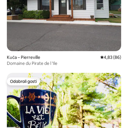
Kuća – Pierreville
Prosječna ocje
4,83 (86)
Domaine du Pirate de l 'Ile
Odabrali gosti
Odabrali gosti