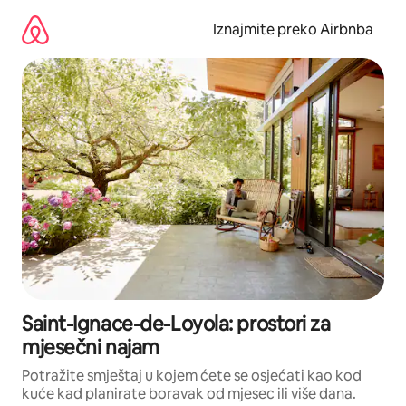
Prijeđi
na
Iznajmite preko Airbnba
sadržaj
Saint-Ignace-de-Loyola: prostori za
mjesečni najam
Potražite smještaj u kojem ćete se osjećati kao kod
kuće kad planirate boravak od mjesec ili više dana.