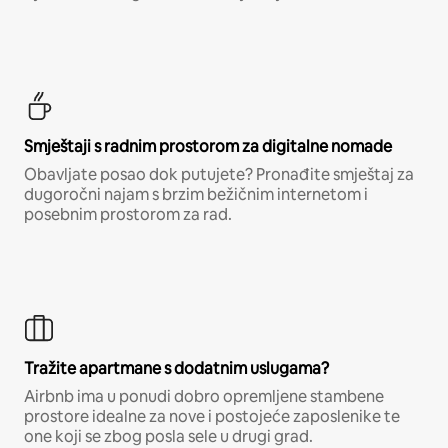
Smještaji s radnim prostorom za digitalne nomade
Obavljate posao dok putujete? Pronađite smještaj za
dugoročni najam s brzim bežičnim internetom i
posebnim prostorom za rad.
Tražite apartmane s dodatnim uslugama?
Airbnb ima u ponudi dobro opremljene stambene
prostore idealne za nove i postojeće zaposlenike te
one koji se zbog posla sele u drugi grad.