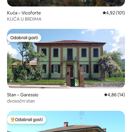
Kuća – Vicoforte
Prosječna ocjen
4,92 (101)
KUĆA U BRDIMA
Odabrali gosti
Odabrali gosti
Stan – Garessio
Prosječna ocje
4,86 (14)
dvosočni stan
Odabrali gosti
Među najviše rangiranima s oznakom „Odabrali gosti”