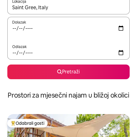
Lokacija
Kada budu dostupni rezultati, moći ćete ih pregledati koristeći
Dolazak
Odlazak
Pretraži
Prostori za mjesečni najam u bližoj okolici
Odabrali gosti
Među najviše rangiranima s oznakom „Odabrali gosti”