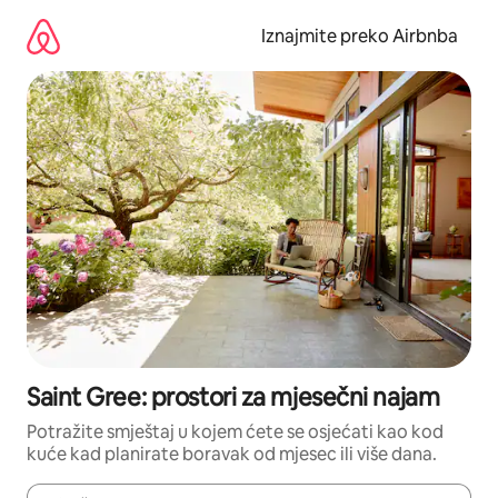
Prijeđi
na
Iznajmite preko Airbnba
sadržaj
Saint Gree: prostori za mjesečni najam
Potražite smještaj u kojem ćete se osjećati kao kod
kuće kad planirate boravak od mjesec ili više dana.