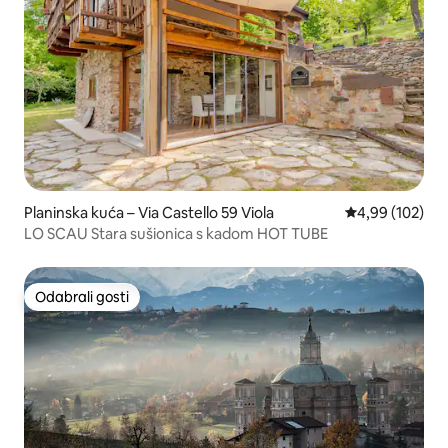
Planinska kuća – Via Castello 59 Viola
Prosječna ocjen
4,99 (102)
LO SCAU Stara sušionica s kadom HOT TUBE
Odabrali gosti
Odabrali gosti