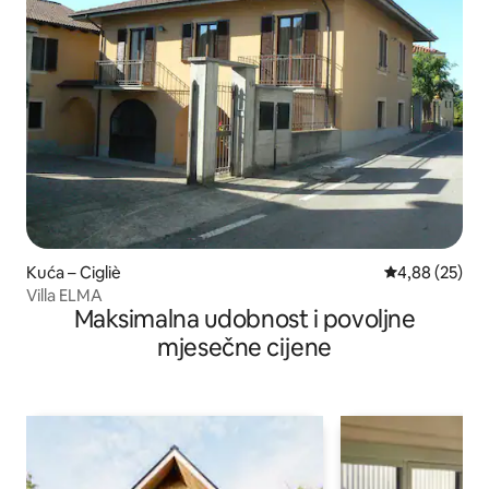
Kuća – Cigliè
Prosječna ocje
4,88 (25)
Villa ELMA
Maksimalna udobnost i povoljne
mjesečne cijene