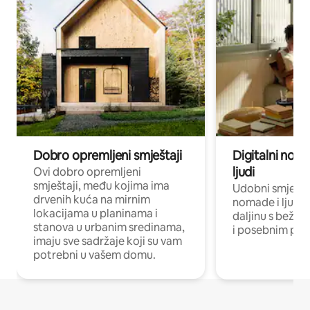
Dobro opremljeni smještaji
Digitalni noma
ljudi
Ovi dobro opremljeni
smještaji, među kojima ima
Udobni smještaj
drvenih kuća na mirnim
nomade i ljude 
lokacijama u planinama i
daljinu s bežič
stanova u urbanim sredinama,
i posebnim pro
imaju sve sadržaje koji su vam
potrebni u vašem domu.