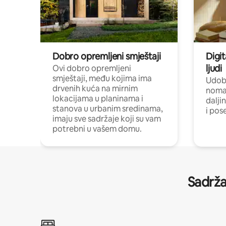
Dobro opremljeni smještaji
Digit
ljudi
Ovi dobro opremljeni
smještaji, među kojima ima
Udobn
drvenih kuća na mirnim
nomad
lokacijama u planinama i
dalji
stanova u urbanim sredinama,
i pos
imaju sve sadržaje koji su vam
potrebni u vašem domu.
Sadrža