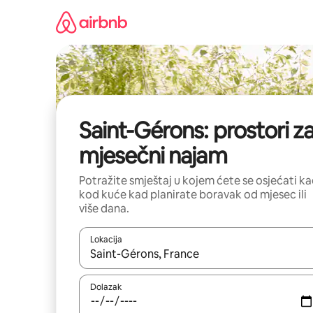
Prijeđi
na
sadržaj
Saint-Gérons: prostori z
mjesečni najam
Potražite smještaj u kojem ćete se osjećati k
kod kuće kad planirate boravak od mjesec ili
više dana.
Lokacija
Kada budu dostupni rezultati, moći ćete ih pregle
Dolazak