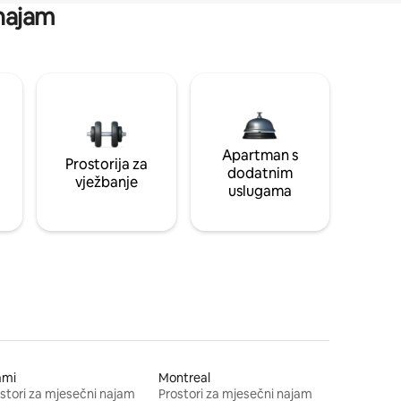
 najam
Apartman s
Prostorija za
dodatnim
vježbanje
uslugama
ami
Montreal
stori za mjesečni najam
Prostori za mjesečni najam