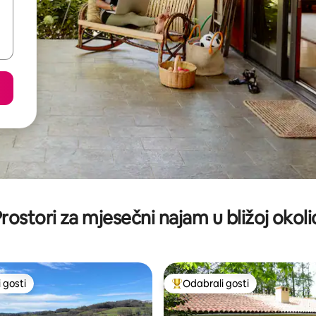
rostori za mjesečni najam u bližoj okoli
 gosti
Odabrali gosti
 gosti
Među najviše rangiranima s oz