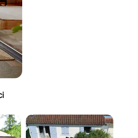
ci
nakom „Odabrali gosti”