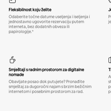
Fleksibilnost koju želite
J
Odaberite točne datume useljenja i iseljenja i
P
jednostavno ugovorite rezervaciju putem
j
interneta, bez dodatnih obveza ili
papirologije.*
Smještaji s radnim prostorom za digitalne
T
nomade
A
Obavljate posao dok putujete? Pronađite
s
smještaj za dugoročni najam s brzim bežičnim
p
internetom i posebnim prostorom za rad.
p