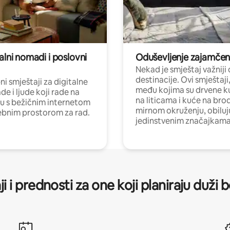
alni nomadi i poslovni
Oduševljenje zajamče
Nekad je smještaj važniji
destinacije. Ovi smještaji
i smještaji za digitalne
među kojima su drvene k
e i ljude koji rade na
na liticama i kuće na bro
nu s bežičnim internetom
mirnom okruženju, obiluj
ebnim prostorom za rad.
jedinstvenim značajkama
ji i prednosti za one koji planiraju duži 