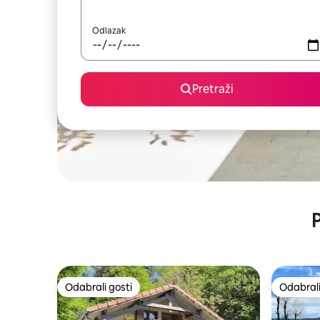
Odlazak
Pretraži
P
Odabrali gosti
Odabrali
Odabrali gosti
Odabrali