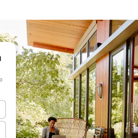
a
ao
dati koristeći se strelicama prema gore i prema dolje, kao i dodirom i