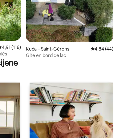
Prosječna ocjena: 4,91/5, recenzija: 116
4,91 (116)
Kuća – Saint-Gérons
Prosječna ocjena: 4,84
4,84 (44)
alès
Gîte en bord de lac
ijene