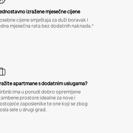
ednostavno izražene mjesečne cijene
osebne cijene smještaja za duži boravak i
edna mjesečna rata bez dodatnih naknada.*
ražite apartmane s dodatnim uslugama?
irbnb ima u ponudi dobro opremljene
tambene prostore idealne za nove i
ostojeće zaposlenike te one koji se zbog
osla sele u drugi grad.