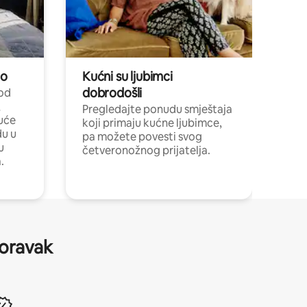
no
Kućni su ljubimci
dobrodošli
 od
,
Pregledajte ponudu smještaja
uće
koji primaju kućne ljubimce,
du u
pa možete povesti svog
u
četveronožnog prijatelja.
.
boravak