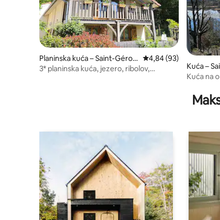
Planinska kuća – Saint-Géron
Prosječna ocjena: 4,84/
4,84 (93)
Kuća – Sa
s
3* planinska kuća, jezero, ribolov,
s
Kuća na ob
životinje, WI-FI, namješteni kreveti
Maks