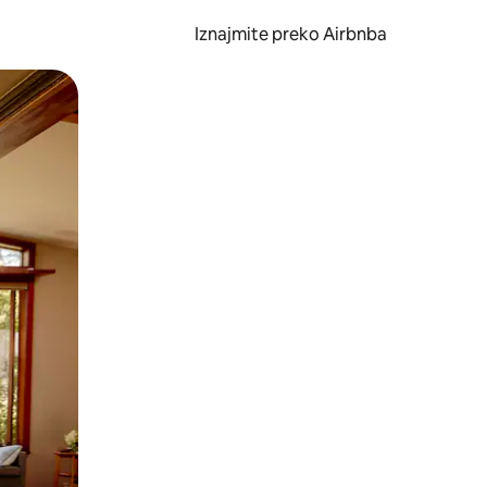
Iznajmite preko Airbnba
li prelaskom prstom po zaslonu.