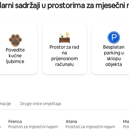
arni sadržaji u prostorima za mjesečni
Prostor za rad
Besplatan
Povedite
na
parking u
kućne
prijenosnom
sklopu
ljubimce
računalu
objekta
inacije
Druge vrste smještaja
Firenca
Atena
Mi
m
Prostori za mjesečni najam
Prostori za mjesečni najam
Pro