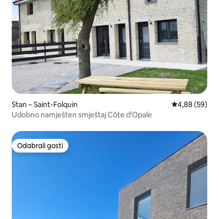
Stan – Saint-Folquin
Prosječna ocje
4,88 (59)
Udobno namješten smještaj Côte d'Opale
Odabrali gosti
Odabrali gosti