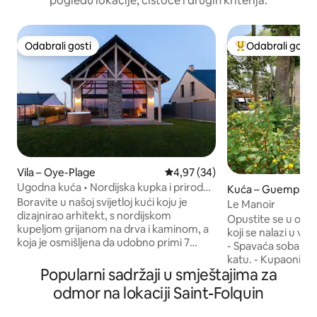
pogledu lokacije, čistoće i drugih kriterija.
Odabrali gosti
Odabrali gosti
Odabrali gosti
Među najviše ran
Vila – Oye-Plage
Prosječna ocjena: 4,97/5, recenz
4,97 (34)
Ugodna kuća • Nordijska kupka i priroda
Kuća – Guemps
u blizini
Boravite u našoj svijetloj kući koju je
Le Manoir
dizajnirao arhitekt, s nordijskom
Opustite se u ovo
kupeljom grijanom na drva i kaminom, a
koji se nalazi u v
koja je osmišljena da udobno primi 7
- Spavaća soba za
gostiju, bilo da ste s prijateljima ili obitelji.
katu. - Kupaonica s tuš
Veliki prostori i otvorena kuhinja ispod
Popularni sadržaji u smještajima za
dnevni boravak s
krovne konstrukcije. Nakon dana
kuhinjom. - Dnevni boravak s TV-om i
odmor na lokaciji Saint-Folquin
provedenog u istraživanju plaže
električnim kaučem. Na otvor
Écardines i prirodnog rezervata Platier
uživajte u veliča