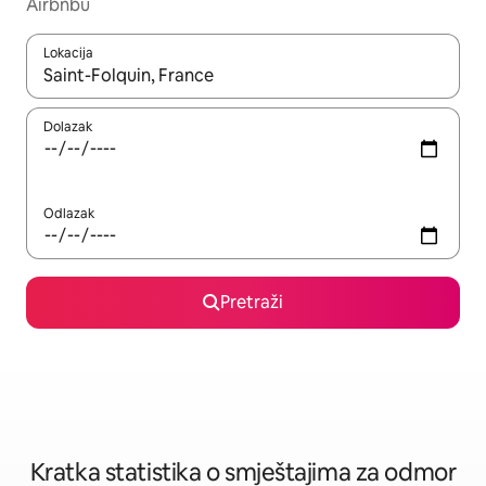
Airbnbu
Lokacija
Kada budu dostupni rezultati, moći ćete ih pregledati koristeći
Dolazak
Odlazak
Pretraži
Kratka statistika o smještajima za odmor