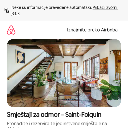
Prijeđi
Neke su informacije prevedene automatski. 
Prikaži izvorni 
na
jezik
sadržaj
Iznajmite preko Airbnba
Smještaji za odmor – Saint-Folquin
Pronađite i rezervirajte jedinstvene smještaje na