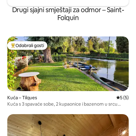
Drugi sjajni smještaji za odmor – Saint-
Folquin
Odabrali gosti
Među najviše rangiranima s oznakom „Odabrali gosti”
Kuća – Tilques
Prosječna
5 (5)
Kuća s 3 spavaće sobe, 2 kupaonice i bazenom u srcu
Maraisa u St-Omeru