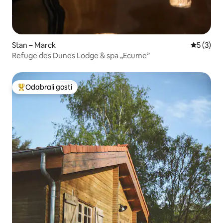
Stan – Marck
Prosječna
5 (3)
Refuge des Dunes Lodge & spa „Ecume”
Odabrali gosti
Među najviše rangiranima s oznakom „Odabrali gosti”