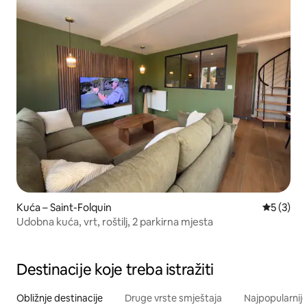
Kuća – Saint-Folquin
Prosječna
5 (3)
Udobna kuća, vrt, roštilj, 2 parkirna mjesta
Destinacije koje treba istražiti
Obližnje destinacije
Druge vrste smještaja
Najpopularnije