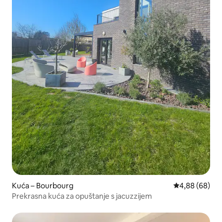
Kuća – Bourbourg
Prosječna ocje
4,88 (68)
Prekrasna kuća za opuštanje s jacuzzijem