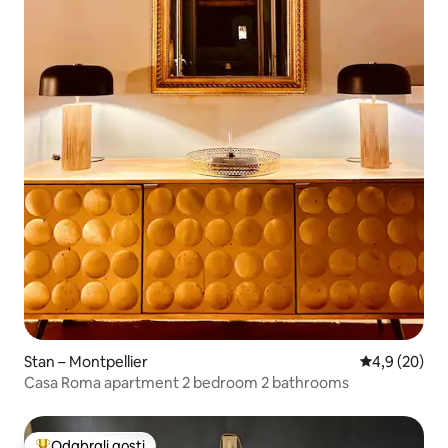
Stan – Montpellier
Prosječna ocj
4,9 (20)
Casa Roma apartment 2 bedroom 2 bathrooms
Odabrali gosti