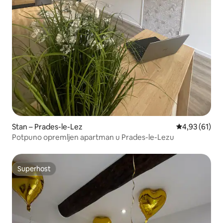
Stan – Prades-le-Lez
Prosječna ocje
4,93 (61)
Potpuno opremljen apartman u Prades-le-Lezu
Superhost
Superhost