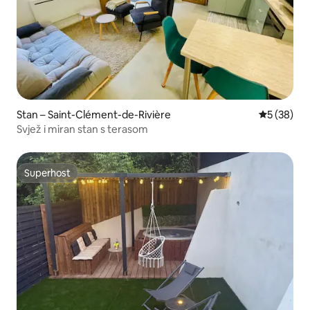
Stan – Saint-Clément-de-Rivière
Prosječna o
5 (38)
Svjež i miran stan s terasom
Superhost
Superhost