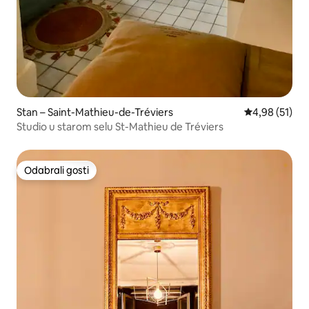
Stan – Saint-Mathieu-de-Tréviers
Prosječna ocje
4,98 (51)
Studio u starom selu St-Mathieu de Tréviers
Odabrali gosti
Odabrali gosti