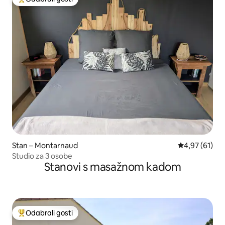
Među najviše rangiranima s oznakom „Odabrali gosti”
Stan – Montarnaud
Prosječna ocje
4,97 (61)
Studio za 3 osobe
Stanovi s masažnom kadom
Odabrali gosti
Među najviše rangiranima s oznakom „Odabrali gosti”