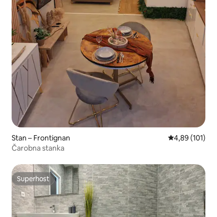
Stan – Frontignan
Prosječna ocjen
4,89 (101)
Čarobna stanka
Superhost
Superhost