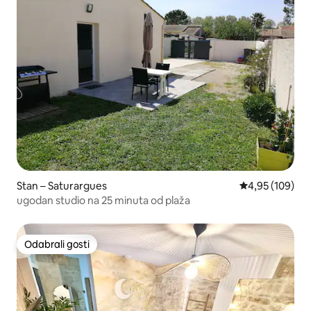
Stan – Saturargues
Prosječna ocjen
4,95 (109)
ugodan studio na 25 minuta od plaža
Odabrali gosti
Odabrali gosti