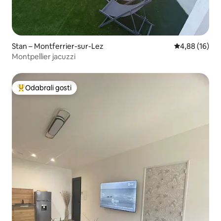
Stan – Montferrier-sur-Lez
Prosječna ocje
4,88 (16)
Montpellier jacuzzi
Odabrali gosti
Među najviše rangiranima s oznakom „Odabrali gosti”