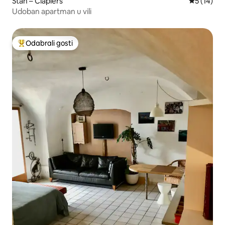
Stan – Clapiers
Prosječna 
5 (14)
Udoban apartman u vili
Odabrali gosti
Među najviše rangiranima s oznakom „Odabrali gosti”