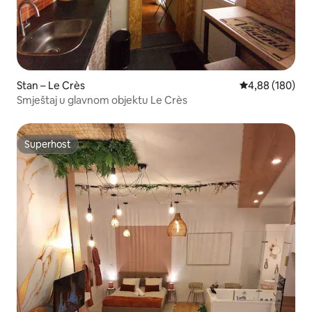
Stan – Le Crès
Prosječna ocjen
4,88 (180)
Smještaj u glavnom objektu Le Crès
Superhost
Superhost