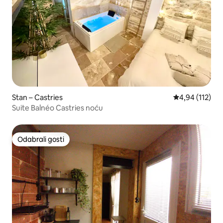
Stan – Castries
Prosječna ocjen
4,94 (112)
Suite Balnéo Castries noću
Odabrali gosti
Odabrali gosti