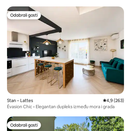
dvorištem
Odabrali gosti
Odabrali gosti
Stan – Lattes
Prosječna ocje
4,9 (263)
Évasion Chic • Elegantan dupleks između mora i grada
Odabrali gosti
Odabrali gosti