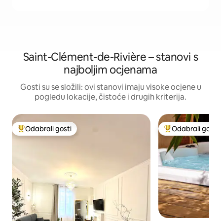
Saint-Clément-de-Rivière – stanovi s
najboljim ocjenama
Gosti su se složili: ovi stanovi imaju visoke ocjene u
pogledu lokacije, čistoće i drugih kriterija.
Odabrali gosti
Odabrali gosti
Među najviše rangiranima s oznakom „Odabrali gosti”
Među najviše ran