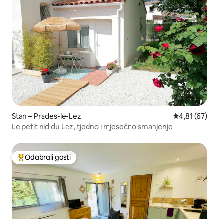
Stan – Prades-le-Lez
Prosječna ocje
4,81 (67)
Le petit nid du Lez, tjedno i mjesečno smanjenje
Odabrali gosti
Među najviše rangiranima s oznakom „Odabrali gosti”