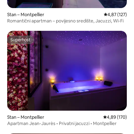
Stan – Montpellier
Prosječna ocjen
4,87 (127)
Romantični apartman – povijesno središte, Jacuzzi, Wi-Fi
Superhost
Superhost
Stan – Montpellier
Prosječna ocjen
4,89 (170)
Apartman Jean-Jaurès • Privatni jacuzzi • Montpellier