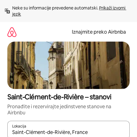
Prijeđi
Neke su informacije prevedene automatski. 
Prikaži izvorni 
na
jezik
sadržaj
Iznajmite preko Airbnba
Saint-Clément-de-Rivière – stanovi
Pronađite i rezervirajte jedinstvene stanove na
Airbnbu
Lokacija
Kada budu dostupni rezultati, moći ćete ih pregledati koristeći