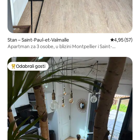
Stan – Saint-Paul-et-Valmalle
Prosječna ocje
4,95 (57)
Apartman za 3 osobe, u blizini Montpellier i Saint-
Guilhema
Odabrali gosti
Među najviše rangiranima s oznakom „Odabrali gosti”