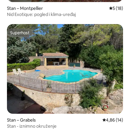
Stan – Montpellier
Prosječna 
5 (18)
Nid Exotique: pogled i klima-uređaj
Superhost
Superhost
Stan – Grabels
Prosječna ocje
4,86 (14)
Stan - iznimno okruženje