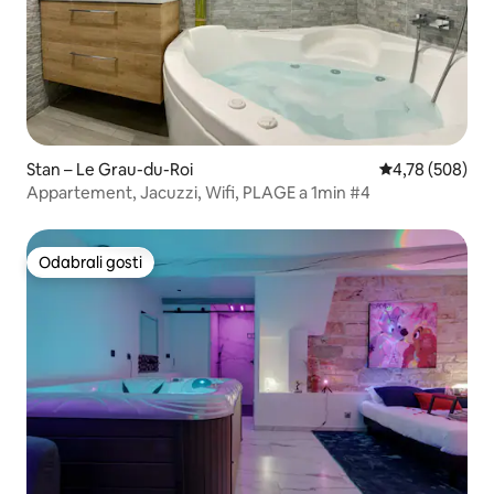
Stan – Le Grau-du-Roi
Prosječna ocjen
4,78 (508)
Appartement, Jacuzzi, Wifi, PLAGE a 1min #4
Odabrali gosti
Odabrali gosti