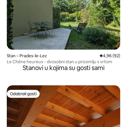
Stan – Prades-le-Lez
Prosječna ocje
4,96 (92)
Le Chêne heureux - dvosobni stan u prizemlju s vrtom
Stanovi u kojima su gosti sami
Odabrali gosti
Odabrali gosti