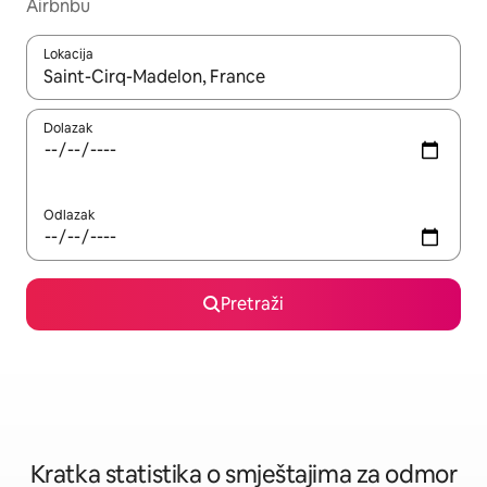
Airbnbu
Lokacija
Kada budu dostupni rezultati, moći ćete ih pregledati koristeći
Dolazak
Odlazak
Pretraži
Kratka statistika o smještajima za odmor