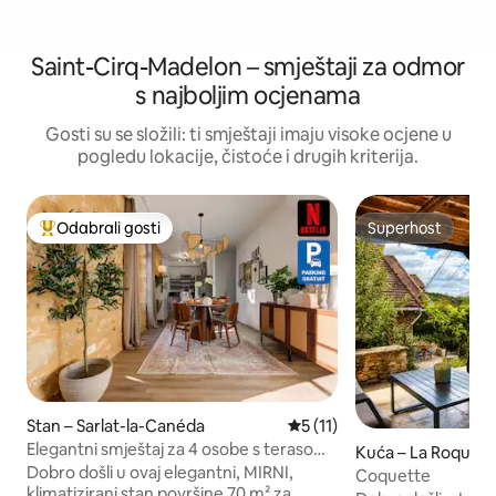
Saint-Cirq-Madelon – smještaji za odmor
s najboljim ocjenama
Gosti su se složili: ti smještaji imaju visoke ocjene u
pogledu lokacije, čistoće i drugih kriterija.
Odabrali gosti
Superhost
Među najviše rangiranima s oznakom „Odabrali gosti”
Superhost
Stan – Sarlat-la-Canéda
Prosječna ocjena: 5/5, recen
5 (11)
Elegantni smještaj za 4 osobe s terasom i
Kuća – La Roque-
parkirnim mjestom u srcu Sarlata
Dobro došli u ovaj elegantni, MIRNI,
Coquette
klimatizirani stan površine 70 m² za