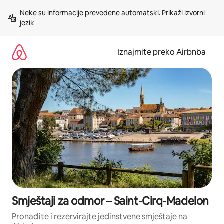
Prijeđi
Neke su informacije prevedene automatski. 
Prikaži izvorni 
na
jezik
sadržaj
Iznajmite preko Airbnba
Smještaji za odmor – Saint-Cirq-Madelon
Pronađite i rezervirajte jedinstvene smještaje na