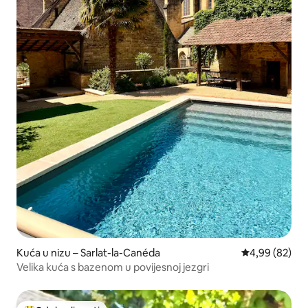
Kuća u nizu – Sarlat-la-Canéda
Prosječna ocje
4,99 (82)
Velika kuća s bazenom u povijesnoj jezgri