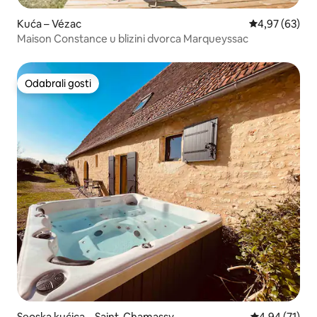
Kuća – Vézac
Prosječna ocje
4,97 (63)
Maison Constance u blizini dvorca Marqueyssac
Odabrali gosti
Odabrali gosti
Seoska kućica – Saint-Chamassy
Prosječna ocje
4,94 (71)