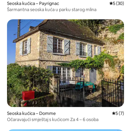
Seoska kućica – Payrignac
Prosječna o
5 (30)
Šarmantna seoska kuća u parku starog mlina
Seoska kućica – Domme
Prosječna
5 (7)
Očaravajući smještaj s kućicom Za 4 – 6 osoba