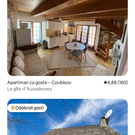
Apartman za goste – Coubisou
Prosječna ocjen
4,88 (160)
Le gîte d 'Aussalesses
Odabrali gosti
Među najviše rangiranima s oznakom „Odabrali gosti”