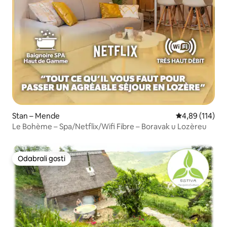
Stan – Mende
Prosječna ocjen
4,89 (114)
Le Bohème – Spa/Netflix/Wifi Fibre – Boravak u Lozèreu
Odabrali gosti
Odabrali gosti