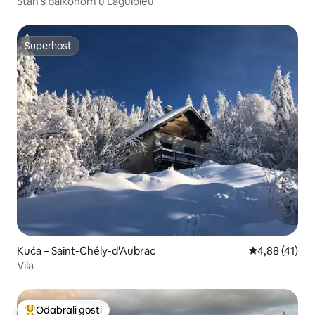
Stan s balkonom u Laguioleu
Superhost
Superhost
Kuća – Saint-Chély-d'Aubrac
Prosječna ocje
4,88 (41)
Vila
Odabrali gosti