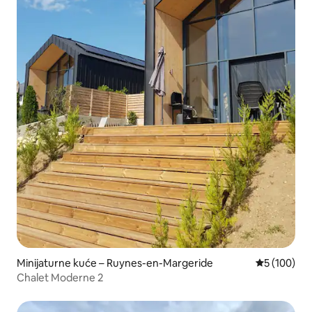
Minijaturne kuće – Ruynes-en-Margeride
Prosječna oc
5 (100)
Chalet Moderne 2