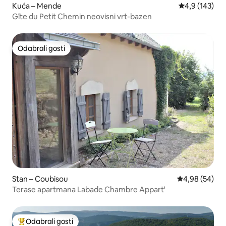
Kuća – Mende
Prosječna ocje
4,9 (143)
Gîte du Petit Chemin neovisni vrt-bazen
Odabrali gosti
Odabrali gosti
Stan – Coubisou
Prosječna ocje
4,98 (54)
Terase apartmana Labade Chambre Appart'
Odabrali gosti
Među najviše rangiranima s oznakom „Odabrali gosti”