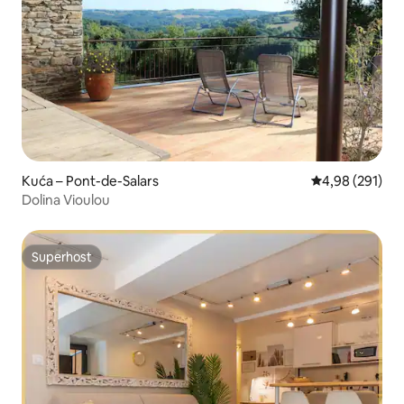
Kuća – Pont-de-Salars
Prosječna ocjen
4,98 (291)
Dolina Vioulou
Superhost
Superhost