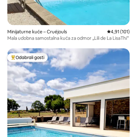
Minijaturne kuće – Cruéjouls
Prosječna ocje
4,91 (101)
Mala udobna samostalna kuća za odmor „Lili de La LisaThi”
Odabrali gosti
Među najviše rangiranima s oznakom „Odabrali gosti”