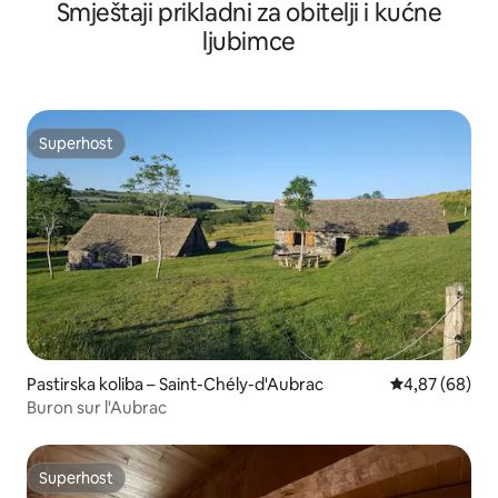
Smještaji prikladni za obitelji i kućne
ljubimce
Superhost
Superhost
Pastirska koliba – Saint-Chély-d'Aubrac
Prosječna ocje
4,87 (68)
Buron sur l'Aubrac
Superhost
Superhost