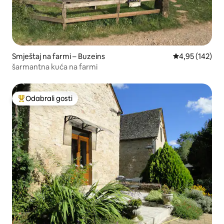
Smještaj na farmi – Buzeins
Prosječna ocjen
4,95 (142)
šarmantna kuća na farmi
Odabrali gosti
Među najviše rangiranima s oznakom „Odabrali gosti”