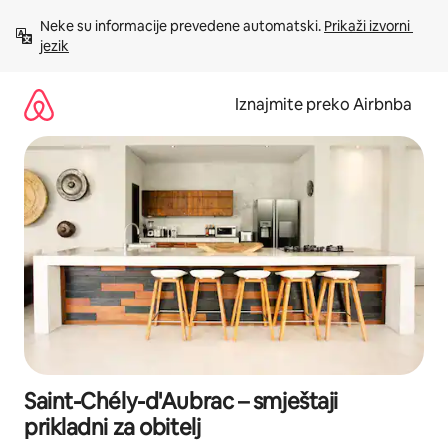
Prijeđi
Neke su informacije prevedene automatski. 
Prikaži izvorni 
na
jezik
sadržaj
Iznajmite preko Airbnba
Saint-Chély-d'Aubrac – smještaji
prikladni za obitelj