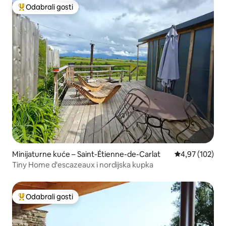
Odabrali gosti
Među najviše rangiranima s oznakom „Odabrali gosti”
Minijaturne kuće – Saint-Étienne-de-Carlat
Prosječna ocjen
4,97 (102)
Tiny Home d'escazeaux i nordijska kupka
Odabrali gosti
Među najviše rangiranima s oznakom „Odabrali gosti”