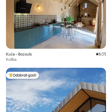
Kuća – Bozouls
Prosječna
5 (7)
Koliba
Odabrali gosti
Među najviše rangiranima s oznakom „Odabrali gosti”