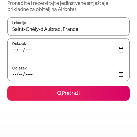
Pronađite i rezervirajte jedinstvene smještaje
prikladne za obitelj na Airbnbu
Lokacija
Kada budu dostupni rezultati, moći ćete ih pregledati koristeći
Dolazak
Odlazak
Pretraži