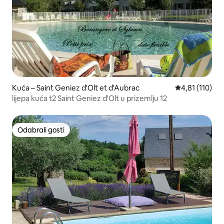
Kuća – Saint Geniez d'Olt et d'Aubrac
Prosječna ocje
4,81 (110)
lijepa kuća t2 Saint Geniez d'Olt u prizemlju 12
Odabrali gosti
Odabrali gosti