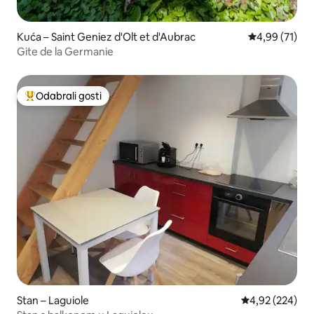
Kuća – Saint Geniez d'Olt et d'Aubrac
Prosječna ocje
4,99 (71)
Gite de la Germanie
Odabrali gosti
Među najviše rangiranima s oznakom „Odabrali gosti”
Stan – Laguiole
Prosječna ocjen
4,92 (224)