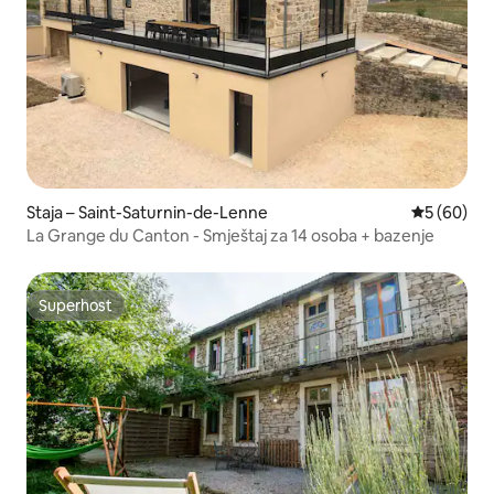
Staja – Saint-Saturnin-de-Lenne
Prosječna o
5 (60)
La Grange du Canton - Smještaj za 14 osoba + bazenje
Superhost
Superhost