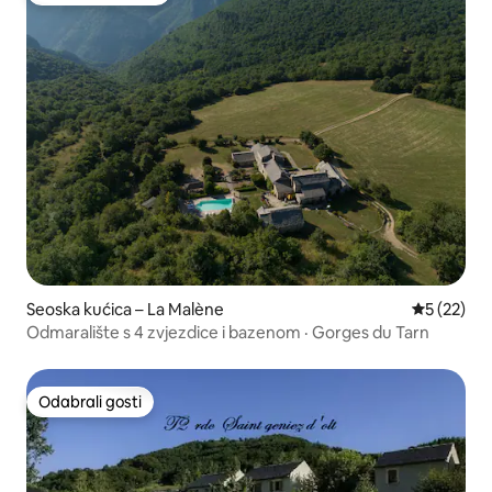
Seoska kućica – La Malène
Prosječna 
5 (22)
Odmaralište s 4 zvjezdice i bazenom · Gorges du Tarn
Odabrali gosti
Odabrali gosti