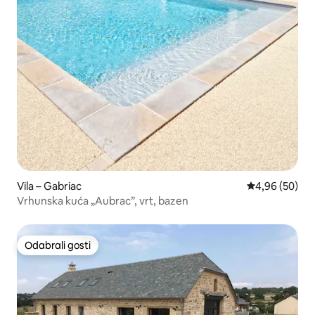
Vila – Gabriac
Prosječna ocje
4,96 (50)
Vrhunska kuća „Aubrac”, vrt, bazen
Odabrali gosti
Odabrali gosti