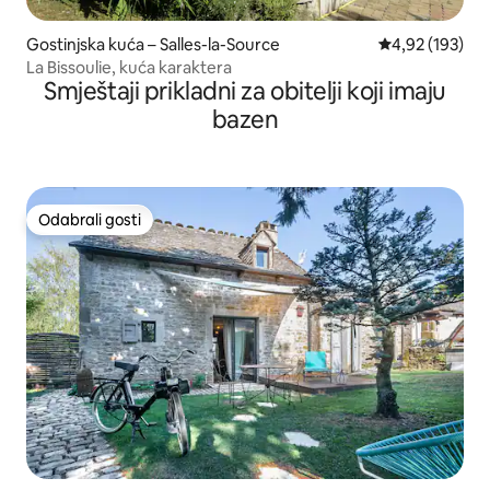
Gostinjska kuća – Salles-la-Source
Prosječna ocjen
4,92 (193)
La Bissoulie, kuća karaktera
Smještaji prikladni za obitelji koji imaju
bazen
Odabrali gosti
Odabrali gosti