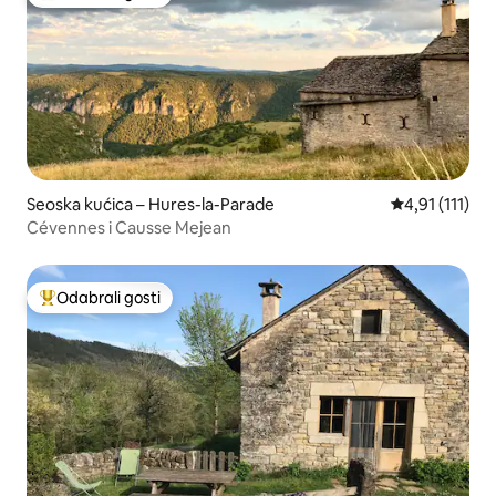
Među najviše rangiranima s oznakom „Odabrali gosti”
Seoska kućica – Hures-la-Parade
Prosječna ocje
4,91 (111)
Cévennes i Causse Mejean
Odabrali gosti
Među najviše rangiranima s oznakom „Odabrali gosti”