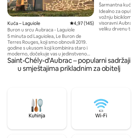
Šarmantna kuća, i
velika terasa
Idealno za opuštanj
vožnju biciklom, sk
visoravni Aubrac, 
Kuća – Laguiole
Prosječna ocjena: 4,97/5, recenzi
4,97 (145)
veliku drvenu tera
Buron u srcu Aubraca - Laguiole
južno lice. Uživat
5 minuta od Laguiolea, Le Buron de
ambijentu velikog
Terres Rouges, koji smo obnovili 2019.
velikom udobnom k
godine s ukusom koji kombinira staro i
kuća izolirana i gri
moderno, dočekuje vas u jedinstvenom i
za punjenje automo
Saint-Chély-d'Aubrac – popularni sadržaji
simboličnom mjestu s prekrasnim
na daljinu, Wi-Fi. 
krajolikom. Potpuno opremljena kuhinja,
u smještajima prikladnim za obitelj
kruha, ljekarna, li
kamin s umetkom, prostor za sjedenje u
sestre u selu udal
sefu s TV-om. 2 spavaće sobe, bračni
krevet (160x200), mogućnost dodavanja
kreveta 90, dječji krevetić. Kupaonica s
tuš kabinom, perilicom rublja, zasebnim
WC-om. Buron je udaljen 400 m od ceste
i dostupan je automobilom.
Kuhinja
Wi-Fi