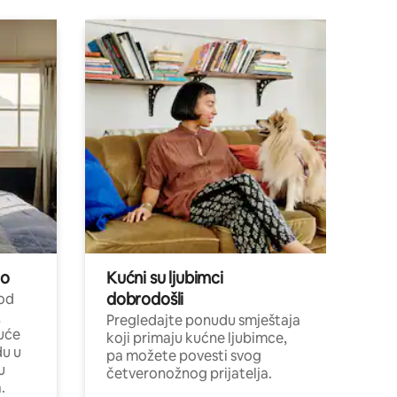
no
Kućni su ljubimci
dobrodošli
 od
,
Pregledajte ponudu smještaja
uće
koji primaju kućne ljubimce,
du u
pa možete povesti svog
u
četveronožnog prijatelja.
.