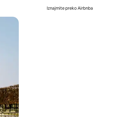
Iznajmite preko Airbnba
li prelaskom prstom po zaslonu.