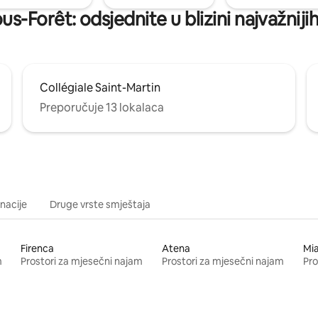
us-Forêt: odsjednite u blizini najvažnij
Collégiale Saint-Martin
Preporučuje 13 lokalaca
inacije
Druge vrste smještaja
Firenca
Atena
Mi
m
Prostori za mjesečni najam
Prostori za mjesečni najam
Pro