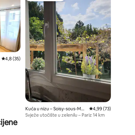
Prosječna ocjena: 4,8/5, recenzija: 35
4,8 (35)
Kuća u nizu – Soisy-sous-Mon
Prosječna ocjena: 4,99
4,99 (73)
tmorency
Svježe utočište u zelenilu – Pariz 14 km
ijene