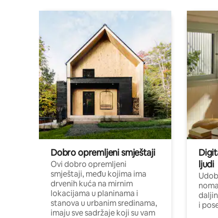
Dobro opremljeni smještaji
Digit
ljudi
Ovi dobro opremljeni
smještaji, među kojima ima
Udobn
drvenih kuća na mirnim
nomad
lokacijama u planinama i
dalji
stanova u urbanim sredinama,
i pos
imaju sve sadržaje koji su vam