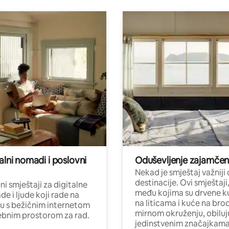
alni nomadi i poslovni
Oduševljenje zajamče
Nekad je smještaj važniji
destinacije. Ovi smještaji
i smještaji za digitalne
među kojima su drvene k
e i ljude koji rade na
na liticama i kuće na bro
nu s bežičnim internetom
mirnom okruženju, obiluj
ebnim prostorom za rad.
jedinstvenim značajkama