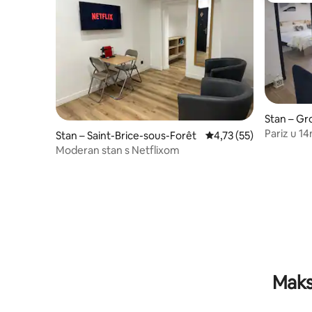
Stan – Gr
Pariz u 1
Stan – Saint-Brice-sous-Forêt
Prosječna ocjena: 4,73/
4,73 (55)
Moderan stan s Netflixom
Maks