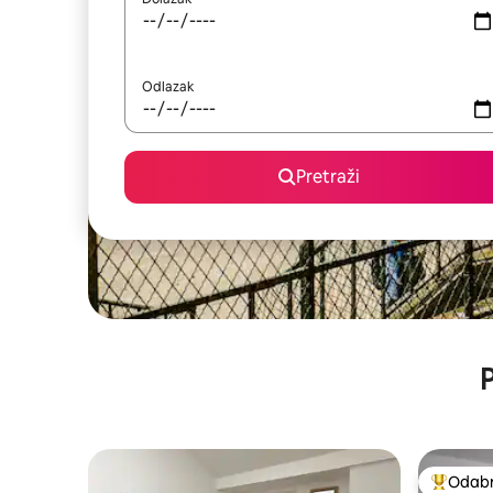
Odlazak
Pretraži
P
Odabra
Među naj