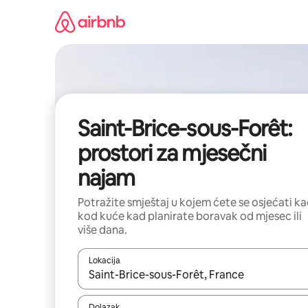
Prijeđi
na
sadržaj
Saint-Brice-sous-Forêt:
prostori za mjesečni
najam
Potražite smještaj u kojem ćete se osjećati k
kod kuće kad planirate boravak od mjesec ili
više dana.
Lokacija
Kada budu dostupni rezultati, moći ćete ih pregle
Dolazak