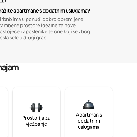
ražite apartmane s dodatnim uslugama?
irbnb ima u ponudi dobro opremljene
tambene prostore idealne za nove i
ostojeće zaposlenike te one koji se zbog
osla sele u drugi grad.
 najam
Apartman s
Prostorija za
dodatnim
vježbanje
uslugama