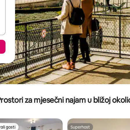
rostori za mjesečni najam u bližoj okoli
li gosti
Superhost
više rangiranima s oznakom „Odabrali gosti”
Superhost