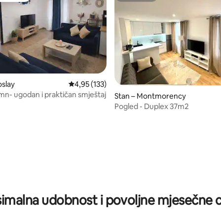
oslay
Prosječna ocjena: 4,95/5, recenzija: 133
4,95 (133)
4mn- ugodan i praktičan smještaj
5, recenzija: 55
Stan – Montmorency
Pogled - Duplex 37m2
imalna udobnost i povoljne mjesečne c