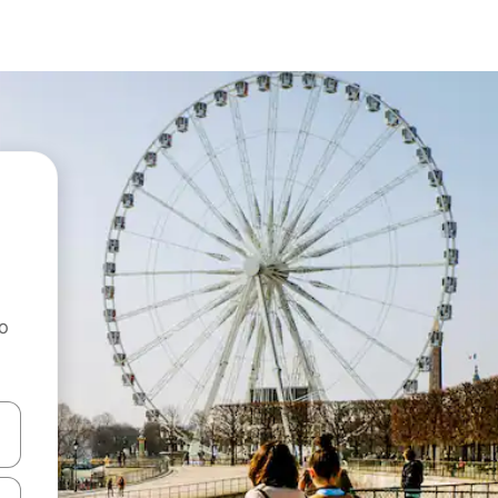
ao
dati koristeći se strelicama prema gore i prema dolje, kao i dodirom i