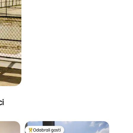
ci
Odabrali gosti
Među najviše rangiranima s oznakom „Odabrali gosti”