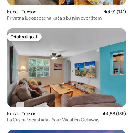
Kuća – Tucson
Prosječna ocje
4,91 (141)
Privatna jugozapadna kuća s bujnim dvorištem
Odabrali gosti
Odabrali gosti
Kuća – Tucson
Prosječna ocjen
4,88 (136)
La Casita Encantada - Your Vacation Getaway!