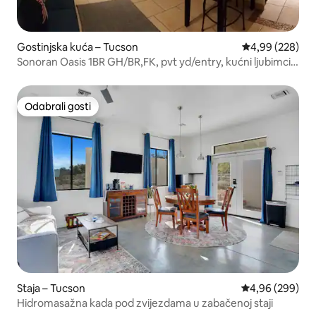
Gostinjska kuća – Tucson
Prosječna ocjen
4,99 (228)
Sonoran Oasis 1BR GH/BR,FK, pvt yd/entry, kućni ljubimci
besplatno
Odabrali gosti
Odabrali gosti
Staja – Tucson
Prosječna ocjen
4,96 (299)
Hidromasažna kada pod zvijezdama u zabačenoj staji