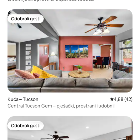
bazenom/masažnom kadom
Odabrali gosti
Odabrali gosti
Kuća – Tucson
Prosječna ocje
4,88 (42)
Central Tucson Gem – pješački, prostrani i udobni!
Odabrali gosti
Odabrali gosti