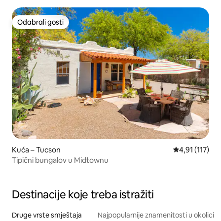
Odabrali gosti
Odabrali gosti
Kuća – Tucson
Prosječna ocje
4,91 (117)
Tipični bungalov u Midtownu
Destinacije koje treba istražiti
Druge vrste smještaja
Najpopularnije znamenitosti u okolici