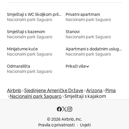
Smještaji s WC školjkom prilagođene visine
Privatni apartmani
Nacionalni park Saguaro
Nacionalni park Saguaro
Smještaji s bazenom
Stanovi
Nacionalni park Saguaro
Nacionalni park Saguaro
Minijaturne kuće
Apartmani s dodatnim uslugama
Nacionalni park Saguaro
Nacionalni park Saguaro
Odmarališta
Prikaži više
Nacionalni park Saguaro
Airbnb
Sjedinjene Američke Države
Arizona
Pima
Nacionalni park Saguaro
Smještaji s kajakom
© 2026 Airbnb, Inc.
Pravila o privatnosti
Uvjeti