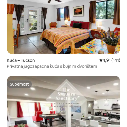
Kuća – Tucson
Prosječna ocje
4,91 (141)
Privatna jugozapadna kuća s bujnim dvorištem
Superhost
Superhost