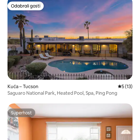
Odabrali gosti
Odabrali gosti
Kuća – Tucson
Prosječna 
5 (13)
Saguaro National Park, Heated Pool, Spa, Ping Pong
Superhost
Superhost