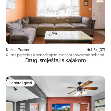
Kuća – Tucson
Prosječna ocje
4,84 (37)
Kutna parcela s iznenađenjem: trećom spavaćom sobom!
Drugi smještaji s kajakom
Odabrali gosti
Odabrali gosti