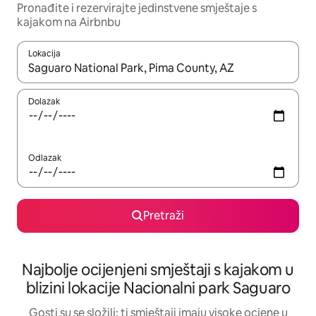
Pronađite i rezervirajte jedinstvene smještaje s
kajakom na Airbnbu
Lokacija
Kada budu dostupni rezultati, moći ćete ih pregledati koristeći
Dolazak
Odlazak
Pretraži
Najbolje ocijenjeni smještaji s kajakom u
blizini lokacije Nacionalni park Saguaro
Gosti su se složili: ti smještaji imaju visoke ocjene u