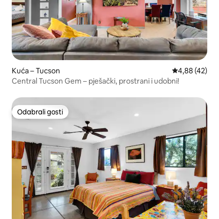
Kuća – Tucson
Prosječna ocje
4,88 (42)
Central Tucson Gem – pješački, prostrani i udobni!
Odabrali gosti
Odabrali gosti