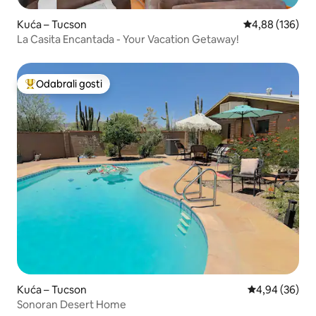
Kuća – Tucson
Prosječna ocjen
4,88 (136)
La Casita Encantada - Your Vacation Getaway!
Odabrali gosti
Među najviše rangiranima s oznakom „Odabrali gosti”
Kuća – Tucson
Prosječna ocje
4,94 (36)
Sonoran Desert Home