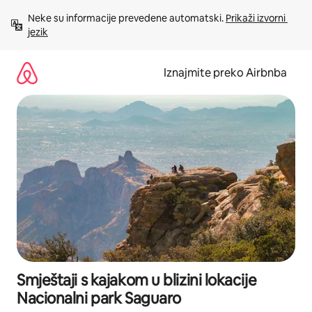
Prijeđi
Neke su informacije prevedene automatski. 
Prikaži izvorni 
na
jezik
sadržaj
Iznajmite preko Airbnba
Smještaji s kajakom u blizini lokacije
Nacionalni park Saguaro