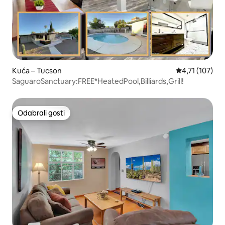
Kuća – Tucson
Prosječna ocje
4,71 (107)
SaguaroSanctuary:FREE*HeatedPool,Billiards,Grill!
Odabrali gosti
Odabrali gosti