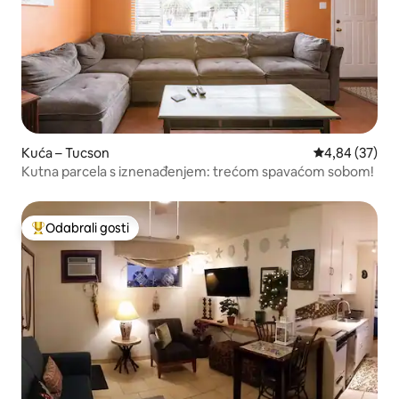
Kuća – Tucson
Prosječna ocje
4,84 (37)
Kutna parcela s iznenađenjem: trećom spavaćom sobom!
Odabrali gosti
Među najviše rangiranima s oznakom „Odabrali gosti”