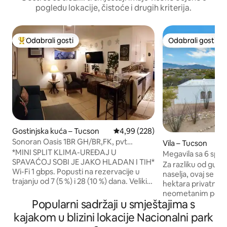
pogledu lokacije, čistoće i drugih kriterija.
Odabrali gosti
Odabrali gosti
Među najviše rangiranima s oznakom „Odabrali gosti”
Odabrali gosti
Gostinjska kuća – Tucson
Prosječna ocjena: 4,99/5, recenzi
4,99 (228)
Sonoran Oasis 1BR GH/BR,FK, pvt
Vila – Tucson
yd/entry, kućni ljubimci besplatno
*MINI SPLIT KLIMA-UREĐAJ U
Megavila sa 6 spa
SPAVAĆOJ SOBI JE JAKO HLADAN I TIH*
kadama i Casitom
Za razliku od gusto
Wi-Fi 1 gbps. Popusti na rezervacije u
naselja, ovaj se sm
trajanju od 7 (5 %) i 28 (10 %) dana. Veliki
hektara privatnog z
vanjski prostor ima rashladne vodene
neometanim pogl
mlaznice, fontanu, roštilj i stol. Ovaj
Popularni sadržaji u smještajima s
i pravom tišinom. 
prekrasan smještaj je super tiha,
dođe ovamo shvati k
kajakom u blizini lokacije Nacionalni park
samostalna gostinjska kuća u centru koja
Pobjegnite na naš