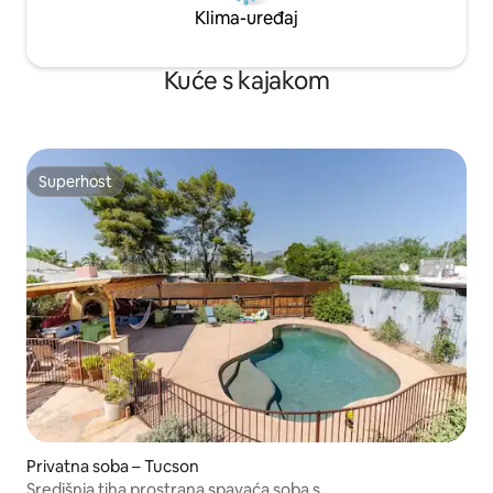
Klima-uređaj
Kuće s kajakom
Superhost
Superhost
Privatna soba – Tucson
Središnja tiha prostrana spavaća soba s