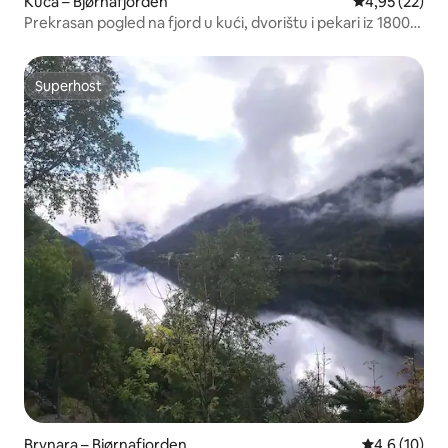
Kuća – Bjørnafjorden
Prosječna ocje
4,95 (22)
Prekrasan pogled na fjord u kući, dvorištu i pekari iz 1800-
ih
Superhost
Superhost
Brvnara – Bjørnafjorden
Prosječna oc
4,6 (10)