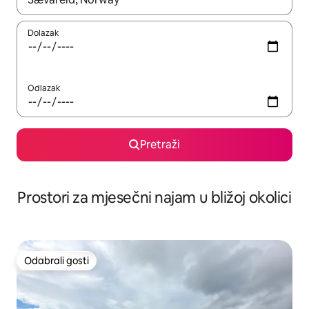
Dolazak
Odlazak
Pretraži
Prostori za mjesečni najam u bližoj okolici
Odabrali gosti
Odabrali gosti