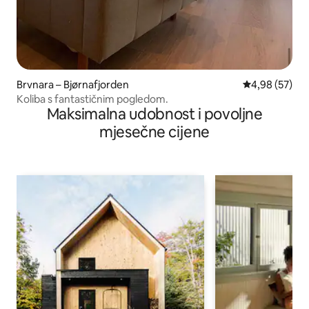
Brvnara – Bjørnafjorden
Prosječna ocje
4,98 (57)
Koliba s fantastičnim pogledom.
Maksimalna udobnost i povoljne
mjesečne cijene