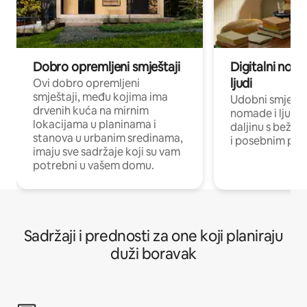
Dobro opremljeni smještaji
Digitalni noma
ljudi
Ovi dobro opremljeni
smještaji, među kojima ima
Udobni smještaj
drvenih kuća na mirnim
nomade i ljude 
lokacijama u planinama i
daljinu s bežič
stanova u urbanim sredinama,
i posebnim pro
imaju sve sadržaje koji su vam
potrebni u vašem domu.
Sadržaji i prednosti za one koji planiraju
duži boravak