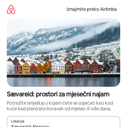
Prijeđi
na
Iznajmite preko Airbnba
sadržaj
Sævareid: prostori za mjesečni najam
Potražite smještaj u kojem ćete se osjećati kao kod
kuće kad planirate boravak od mjesec ili više dana.
Lokacija
Kada budu dostupni rezultati, moći ćete ih pregledati koristeći