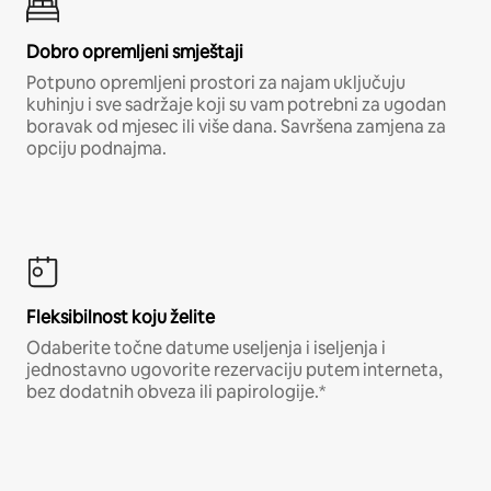
Dobro opremljeni smještaji
Potpuno opremljeni prostori za najam uključuju
kuhinju i sve sadržaje koji su vam potrebni za ugodan
boravak od mjesec ili više dana. Savršena zamjena za
opciju podnajma.
Fleksibilnost koju želite
Odaberite točne datume useljenja i iseljenja i
jednostavno ugovorite rezervaciju putem interneta,
bez dodatnih obveza ili papirologije.*