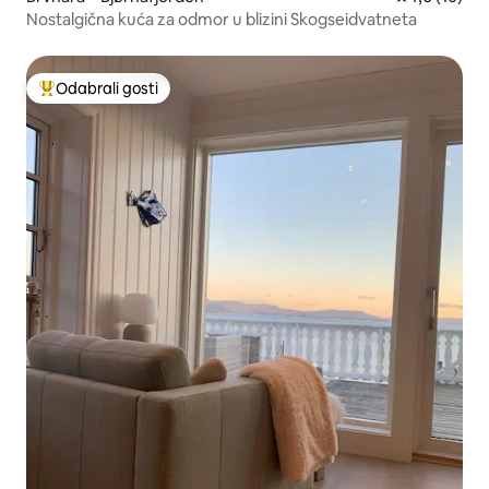
Nostalgična kuća za odmor u blizini Skogseidvatneta
Odabrali gosti
Među najviše rangiranima s oznakom „Odabrali gosti”