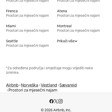
Prostori za mjesečni najam
Prostori za mjesečni najam
Firenca
Atena
Prostori za mjesečni najam
Prostori za mjesečni najam
Miami
Montreal
Prostori za mjesečni najam
Prostori za mjesečni najam
Seattle
Prikaži više
Prostori za mjesečni najam
*Za određena područja i smještaje mogu vrijediti neke
iznimke.
Airbnb
Norveška
Vestland
Sævareid
Prostori za mjesečni najam
© 2026 Airbnb, Inc.