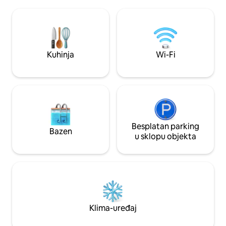
gradiću nedaleko 
12/50 km, postoji više sportskih i
Savernea, samo ne
kulturnih aktivnosti.
Kraljevske palače 
od vile Météor u 
12 osoba.
Kuhinja
Wi-Fi
Besplatan parking
Bazen
u sklopu objekta
Klima-uređaj