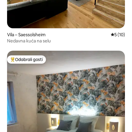
Vila – Saessolsheim
Prosječna 
5 (10)
Nedavna kuća na selu
Odabrali gosti
Među najviše rangiranima s oznakom „Odabrali gosti”