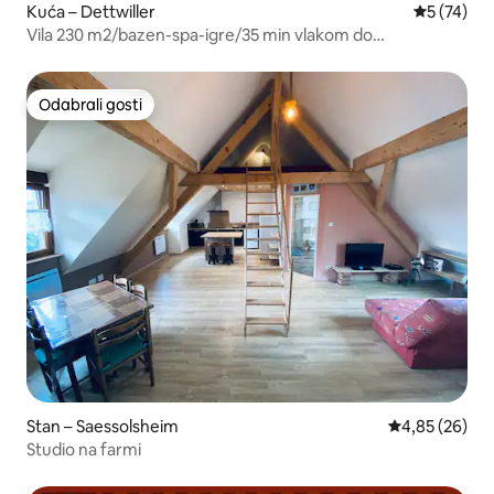
Kuća – Dettwiller
Prosječna 
5 (74)
Vila 230 m2/bazen-spa-igre/35 min vlakom do
Strasbourga
Odabrali gosti
Odabrali gosti
Stan – Saessolsheim
Prosječna ocje
4,85 (26)
Studio na farmi