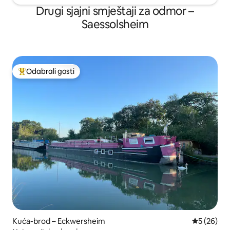
Drugi sjajni smještaji za odmor –
Saessolsheim
Odabrali gosti
Među najviše rangiranima s oznakom „Odabrali gosti”
Kuća-brod – Eckwersheim
Prosječna o
5 (26)