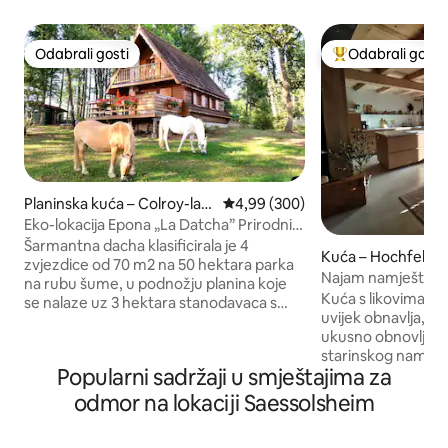
Odabrali gosti
Odabrali gosti
Odabrali gosti
Među najviše ran
Planinska kuća – Colroy-la-
Prosječna ocjena: 4,99/5, recenzi
4,99 (300)
Grande
Eko-lokacija Epona „La Datcha” Prirodni
park Vosges
Šarmantna dacha klasificirala je 4
Kuća – Hochfelde
zvjezdice od 70 m2 na 50 hektara parka
Najam namještene
na rubu šume, u podnožju planina koje
udobnostima za 6
Kuća s likovima u s
se nalaze uz 3 hektara stanodavaca s
uvijek obnavlja, ov
konjima, ovcama, niskim dvorištem,
ukusno obnovljena
organskim povrtnjakom. Obveza od 1.
starinskog namješt
studenog: gume za snijeg ili 4 godišnja
Popularni sadržaji u smještajima za
šarmantnim uređe
doba ili lanci ili čarape Cabanon, roštilj,
mjesta otkriva svu
igralište Organske trgovine i proizvođači
odmor na lokaciji Saessolsheim
Za boravak od jedn
udaljeni su 3 km. Smješten između
odmor, smještaj se
Alsacea i Hautes Vosgesa, u krugu od