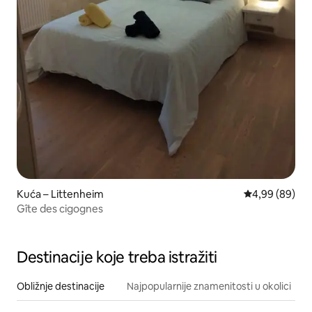
Kuća – Littenheim
Prosječna ocje
4,99 (89)
Gîte des cigognes
Destinacije koje treba istražiti
Obližnje destinacije
Najpopularnije znamenitosti u okolici