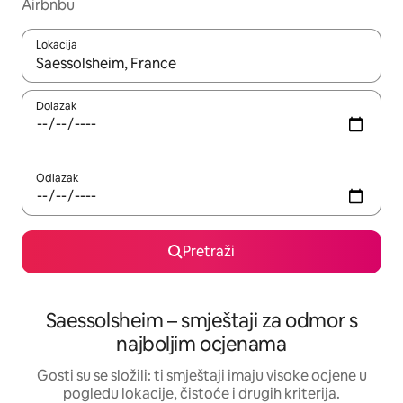
Airbnbu
Lokacija
Kada budu dostupni rezultati, moći ćete ih pregledati koristeći
Dolazak
Odlazak
Pretraži
Saessolsheim – smještaji za odmor s
najboljim ocjenama
Gosti su se složili: ti smještaji imaju visoke ocjene u
pogledu lokacije, čistoće i drugih kriterija.