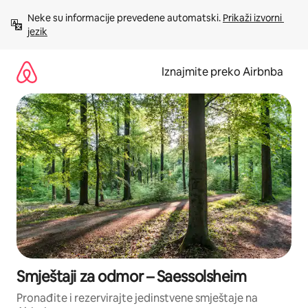
Prijeđi
Neke su informacije prevedene automatski. 
Prikaži izvorni 
na
jezik
sadržaj
Iznajmite preko Airbnba
Smještaji za odmor – Saessolsheim
Pronađite i rezervirajte jedinstvene smještaje na