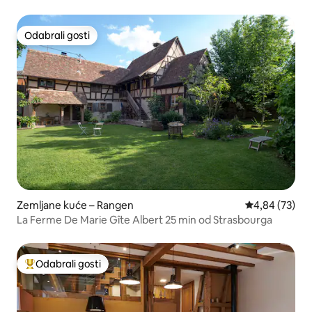
hidromasažna kada
Odabrali gosti
Odabrali gosti
Zemljane kuće – Rangen
Prosječna ocje
4,84 (73)
La Ferme De Marie Gîte Albert 25 min od Strasbourga
Odabrali gosti
Među najviše rangiranima s oznakom „Odabrali gosti”