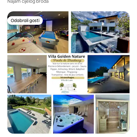
Najam cijelog broda
Odabrali gosti
Odabrali gosti