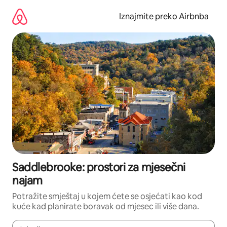
Prijeđi
na
Iznajmite preko Airbnba
sadržaj
Saddlebrooke: prostori za mjesečni
najam
Potražite smještaj u kojem ćete se osjećati kao kod
kuće kad planirate boravak od mjesec ili više dana.