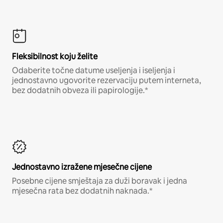
Fleksibilnost koju želite
Odaberite točne datume useljenja i iseljenja i
jednostavno ugovorite rezervaciju putem interneta,
bez dodatnih obveza ili papirologije.*
Jednostavno izražene mjesečne cijene
Posebne cijene smještaja za duži boravak i jedna
mjesečna rata bez dodatnih naknada.*