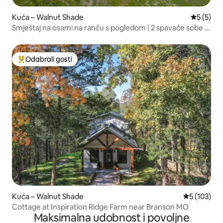
Kuća – Walnut Shade
Prosječna
5 (5)
Smještaj na osami na ranču s pogledom | 2 spavaće sobe /
2 kupaonice
Odabrali gosti
Među najviše rangiranima s oznakom „Odabrali gosti”
Kuća – Walnut Shade
Prosječna oc
5 (103)
Cottage at Inspiration Ridge Farm near Branson MO
Maksimalna udobnost i povoljne