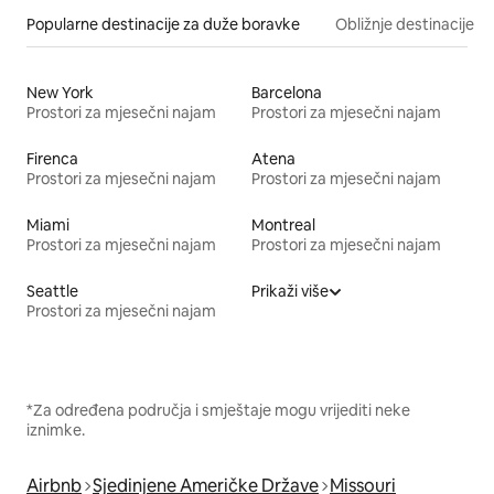
Popularne destinacije za duže boravke
Obližnje destinacije
New York
Barcelona
Prostori za mjesečni najam
Prostori za mjesečni najam
Firenca
Atena
Prostori za mjesečni najam
Prostori za mjesečni najam
Miami
Montreal
Prostori za mjesečni najam
Prostori za mjesečni najam
Seattle
Prikaži više
Prostori za mjesečni najam
*Za određena područja i smještaje mogu vrijediti neke
iznimke.
Airbnb
Sjedinjene Američke Države
Missouri