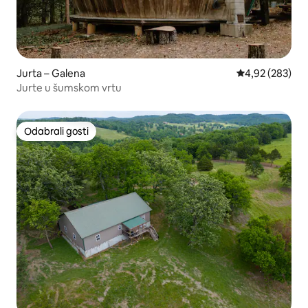
Jurta – Galena
Prosječna ocjen
4,92 (283)
Jurte u šumskom vrtu
Odabrali gosti
Odabrali gosti