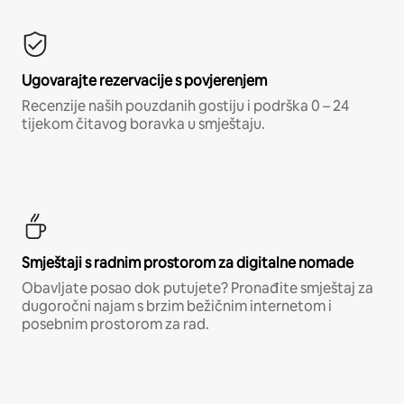
Ugovarajte rezervacije s povjerenjem
Recenzije naših pouzdanih gostiju i podrška 0 – 24
tijekom čitavog boravka u smještaju.
Smještaji s radnim prostorom za digitalne nomade
Obavljate posao dok putujete? Pronađite smještaj za
dugoročni najam s brzim bežičnim internetom i
posebnim prostorom za rad.