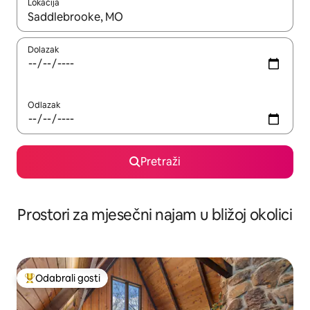
Lokacija
Kada budu dostupni rezultati, moći ćete ih pregledati koristeći
Dolazak
Odlazak
Pretraži
Prostori za mjesečni najam u bližoj okolici
Odabrali gosti
Među najviše rangiranima s oznakom „Odabrali gosti”