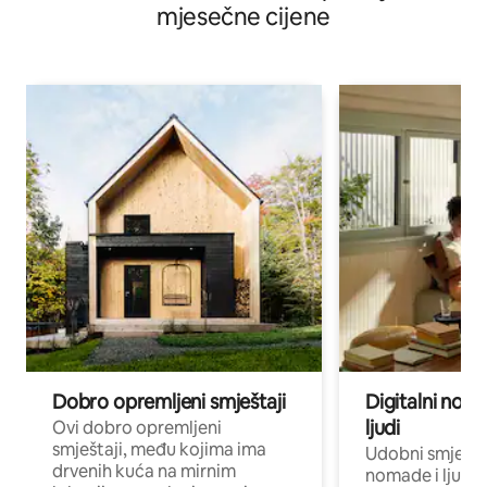
mjesečne cijene
Dobro opremljeni smještaji
Digitalni noma
ljudi
Ovi dobro opremljeni
smještaji, među kojima ima
Udobni smještaj
drvenih kuća na mirnim
nomade i ljude 