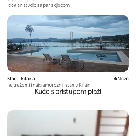
Idealan studio za par s djecom
Stan – Rifaina
Novi smješ
Novo
najtraženiji i najglamurozniji stan u Rifaini
Kuće s pristupom plaži