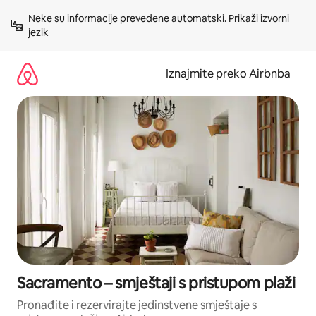
Prijeđi
Neke su informacije prevedene automatski. 
Prikaži izvorni 
na
jezik
sadržaj
Iznajmite preko Airbnba
Sacramento – smještaji s pristupom plaži
Pronađite i rezervirajte jedinstvene smještaje s