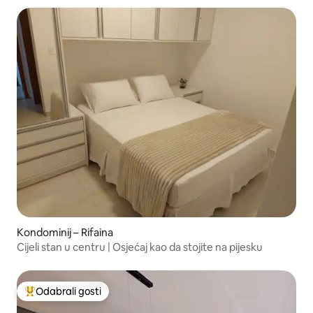
Kondominij – Rifaina
Cijeli stan u centru | Osjećaj kao da stojite na pijesku
Odabrali gosti
Među najviše rangiranima s oznakom „Odabrali gosti”