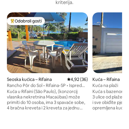
kriterija.
Odabrali gosti
Među najviše rangiranima s oznakom „Odabrali gosti”
Seoska kućica – Rifaina
Prosječna ocjena: 4,92/5, recen
4,92 (36)
Kuća – Rifaina
Rancho Pôr do Sol • Rifaina-SP • Ispred
Kuća na plaži
vode
Kuća u Rifaini (São Paulo), (konzorcij
Kuća s bazenom i 
vlasnika nekretnina Macaúbas) može
3 ulice od plaže u R
primiti do 10 osoba, ima 3 spavaće sobe,
i sve obiđite pješi
4 bračna kreveta i 2 kreveta za jednu
opremljena kuća 
osobu te 3 kupaonice s WC-om, od kojih
za roštilj i vanjsk
je jedna povezana s jednom od spavaćih
Wi-Fi i kuhinja s pr
soba. Sala: (sofa i TV). Kuhinja: 1
spavaće sobe (1 pr