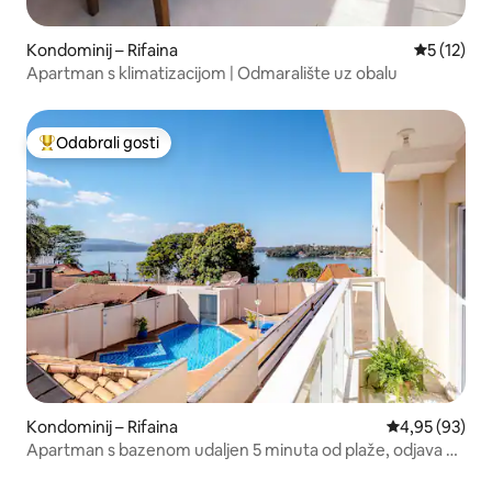
Kondominij – Rifaina
Prosječna 
5 (12)
Apartman s klimatizacijom | Odmaralište uz obalu
Odabrali gosti
Među najviše rangiranima s oznakom „Odabrali gosti”
Kondominij – Rifaina
Prosječna ocje
4,95 (93)
Apartman s bazenom udaljen 5 minuta od plaže, odjava u
16 sati