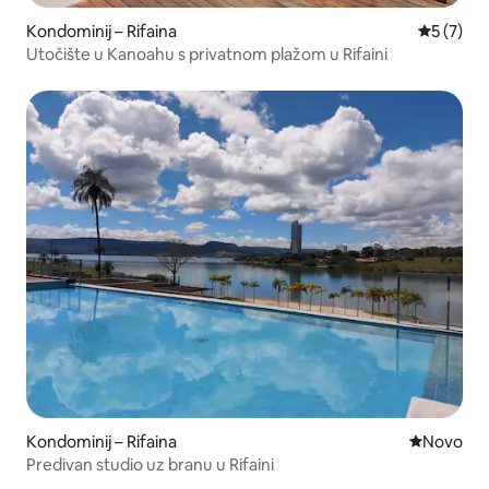
Kondominij – Rifaina
Prosječna
5 (7)
Utočište u Kanoahu s privatnom plažom u Rifaini
Kondominij – Rifaina
Novi smješ
Novo
Predivan studio uz branu u Rifaini