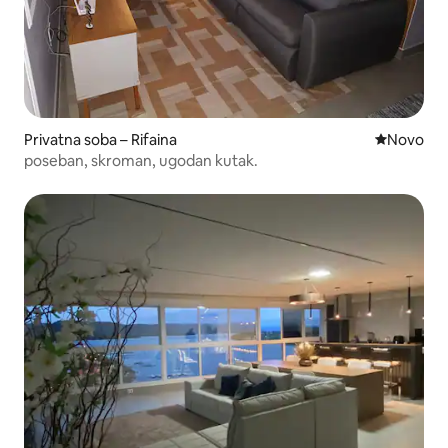
Privatna soba – Rifaina
Novi smješ
Novo
poseban, skroman, ugodan kutak.