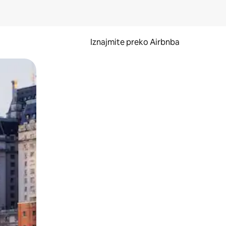
Iznajmite preko Airbnba
li prelaskom prstom po zaslonu.