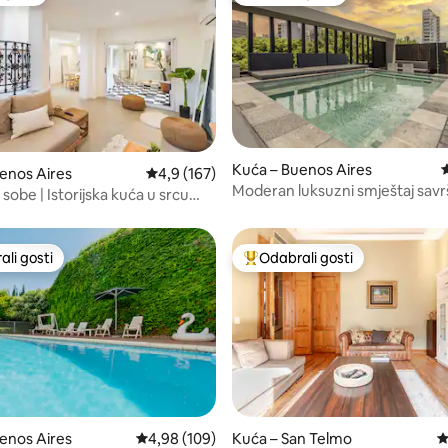
 gosti
Odabrali gosti
5, recenzija: 111
Kuća – Buenos Aires
P
enos Aires
Prosječna ocjena: 4,9/5, recenzija: 167
4,9 (167)
Moderan luksuzni smještaj savr
sobe | Istorijska kuća u srcu
parove i obitelji
Soho
li gosti
Odabrali gosti
više rangiranima s oznakom „Odabrali gosti”
Među najviše rangiranima s oz
enos Aires
Prosječna ocjena: 4,98/5, recenzija: 109
4,98 (109)
Kuća – San Telmo
P