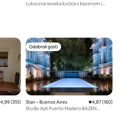
Luksuzna seoska kućica s bazenom i
terasom za roštilj
Odabrali gosti
nakom „Odabrali gosti”
Odabrali gosti
rosječna ocjena: 4,99/5, recenzija: 310
4,99 (310)
Stan – Buenos Aires
Prosječna ocjena: 4,87/
4,87 (160)
Studio Apt Puerto Madero BAZEN
TERETANA SPA