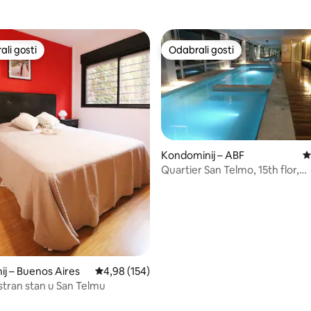
li gosti
Odabrali gosti
više rangiranima s oznakom „Odabrali gosti”
Odabrali gosti
Kondominij – ABF
P
Quartier San Telmo, 15th flor,
w/amenities+view!
j – Buenos Aires
Prosječna ocjena: 4,98/5, recenzija: 154
4,98 (154)
ostran stan u San Telmu
, recenzija: 104