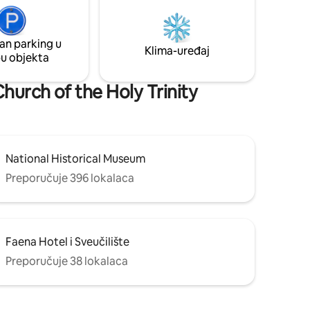
zenom,
luggage storage anytime for early
arrivals or late departures. Read on to
u,
learn more about this property and the
an parking u
kim
area. We’re happy to help!
Klima-uređaj
pu objekta
om.
Church of the Holy Trinity
National Historical Museum
Preporučuje 396 lokalaca
Faena Hotel i Sveučilište
Preporučuje 38 lokalaca