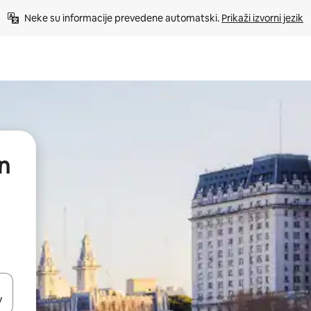
Neke su informacije prevedene automatski. 
Prikaži izvorni jezik
an
dati koristeći se strelicama prema gore i prema dolje, kao i dodirom i