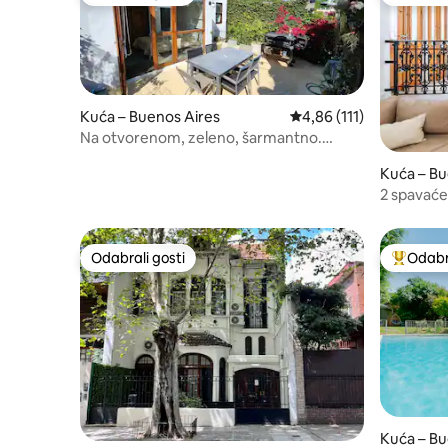
Odabrali gosti
Odabrali
Kuća – Buenos Aires
Prosječna ocjena: 4,86/
4,86 (111)
Na otvorenom, zeleno, šarmantno.
120m2
Kuća – Bu
2 spavaće 
Palerma 
Odabrali gosti
Odabra
Odabrali gosti
Među naj
Kuća – Bu