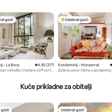
li gosti
Odabrali gosti
više rangiranima s oznakom „Odabrali gosti”
Među najviše rangiranima s oz
j – La Boca
Prosječna ocjena: 4,95/5, recenzija: 217
4,95 (217)
Kondominij – Monserrat
P
stan nekoliko metara od Puerto
Zelena oaza i tišina u povijesnoj 
5, recenzija: 111
Kuće prikladne za obitelji
 gosti
Odabrali gosti