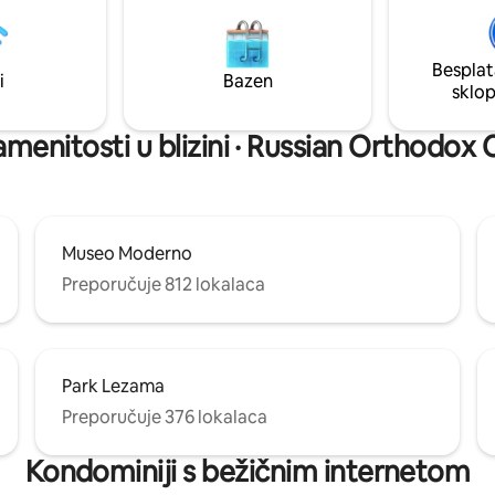
u blizini Puerto Madera, La
ogromnoj terasi na krovu s ba
wntowna, s odličnim pristupom
solarijem, prostorom za roštilj i
, barovima i tango mjestima.
praonicom. Doživite jedinstven
Fi, radni stol 0 - 24, bazen na
Besplat
elegantnu atmosferu s vrhuns
i
Bazen
tor za roštilj i praonica rublja.
sklo
namještajem i odličnom lokacij
menitosti u blizini · Russian Orthodox 
Museo Moderno
Preporučuje 812 lokalaca
Park Lezama
Preporučuje 376 lokalaca
Kondominiji s bežičnim internetom