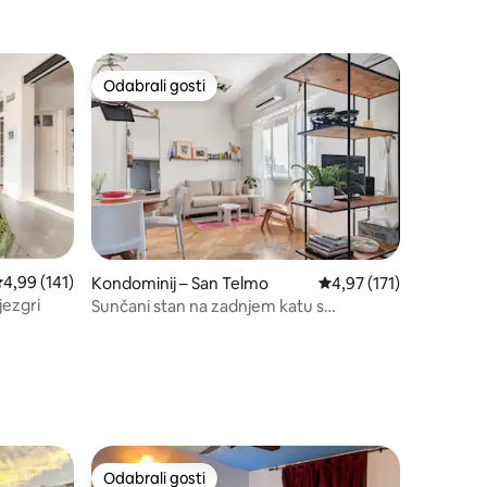
Odabrali gosti
nakom „Odabrali gosti”
Odabrali gosti
rosječna ocjena: 4,99/5, recenzija: 141
4,99 (141)
Kondominij – San Telmo
Prosječna ocjena: 4,97/
4,97 (171)
jezgri
Sunčani stan na zadnjem katu s
pogledom na tradicionalnu okolicu
Odabrali gosti