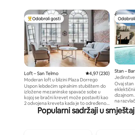
Odabrali gosti
Odabrali
Među najviše rangiranima s oznakom „Odabrali gosti”
Odabrali
Stan – Ba
Loft – San Telmo
Prosječna ocjena: 4,97/5
4,97 (230)
Jedinstven
Moderan loft u blizini Plaza Dorrego
brzim Wi-
Ovaj stan o
Uspon lebdećim spiralnim stubištem do
eklektič
izložene mezaninske spavaće sobe u
dizajnom.
kojoj se bračni krevet može postaviti kao
na razvlač
2 odvojena kreveta kada je to određeno.
dizajnersk
Popularni sadržaji u smješta
Ujutro dvostruki stropovi i fini lučni
barom, ku
prozori osiguravaju dugotrajan zagrljaj od
kućnom ur
sunca, dok je popločavanje kupaonice u
Editorial,
njujorškom stilu jednako dobrodošlo. *
nagrađeno
Imajte na umu da moj Loft može primiti