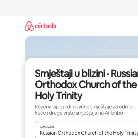
Prijeđi
na
sadržaj
Smještaji u blizini · Russi
Orthodox Church of the
Holy Trinity
Rezervirajte jedinstvene smještaje za odmor,
kuće i druge vrste smještaja na Airbnbu
Lokacija
Kada budu dostupni rezultati, moći ćete ih pregle