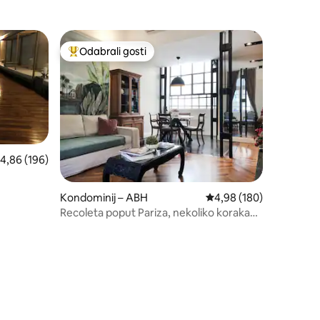
Odabrali gosti
Među najviše rangiranima s oznakom „Odabrali gosti”
rosječna ocjena: 4,86/5, recenzija: 196
4,86 (196)
Kondominij – ABH
Prosječna ocjena: 4,98/
4,98 (180)
Recoleta poput Pariza, nekoliko koraka
od Hyatta · 2 spavaće sobe