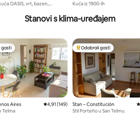
kuća OASIS, vrt, bazen,
Kuća iz 1900-ih
, recenzija: 186
E POLOŽAJ 600 m2
Stanovi s klima-uređajem
 gosti
Odabrali gosti
 gosti
Među najviše rangiranima s oz
enos Aires
Prosječna ocjena: 4,91/5, recenzija: 149
4,91 (149)
Stan – Constitución
P
n Telma
Stil Porteño u San Telmu.