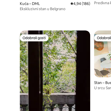
Predivna 
Kuća – DML
Prosječna ocjena: 4,94/5
4,94 (186)
NAJBOLJ
Ekskluzivni stan u Belgrano
Odabrali gosti
Odabrali
Odabrali gosti
Odabrali
Stan – Bu
U srcu Sa