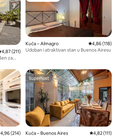
Odabrali gosti
Kuća – Almagro
Prosječna ocjena: 4,86/
4,86 (118)
Udoban i atraktivan stan u Buenos Airesu
rosječna ocjena: 4,87/5, recenzija: 211
4,87 (211)
šen za
Superhost
nakom „Odabrali gosti”
Superhost
rosječna ocjena: 4,96/5, recenzija: 214
4,96 (214)
Kuća – Buenos Aires
Prosječna ocjena: 4,82/
4,82 (111)