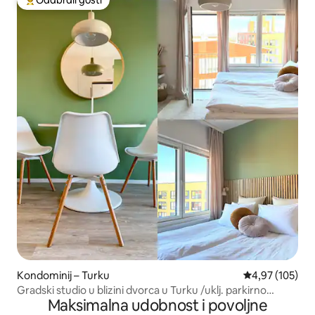
Među najviše rangiranima s oznakom „Odabrali gosti”
Kondominij – Turku
Prosječna ocjen
4,97 (105)
Gradski studio u blizini dvorca u Turku /uklj. parkirno
Maksimalna udobnost i povoljne
mjesto