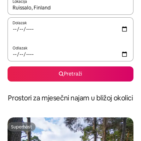
Lokacija
Kada budu dostupni rezultati, moći ćete ih pregledati koristeći
Dolazak
Odlazak
Pretraži
Prostori za mjesečni najam u bližoj okolici
Superhost
Superhost