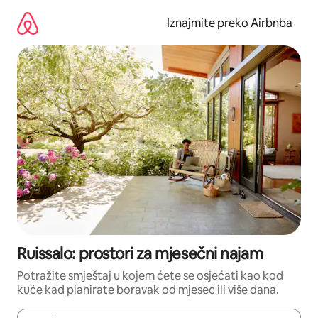
Prijeđi
na
Iznajmite preko Airbnba
sadržaj
Ruissalo: prostori za mjesečni najam
Potražite smještaj u kojem ćete se osjećati kao kod
kuće kad planirate boravak od mjesec ili više dana.