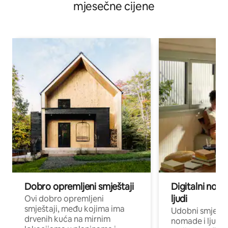
mjesečne cijene
Dobro opremljeni smještaji
Digitalni noma
ljudi
Ovi dobro opremljeni
smještaji, među kojima ima
Udobni smještaj
drvenih kuća na mirnim
nomade i ljude 