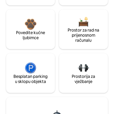
Prostor za rad na
Povedite kućne
prijenosnom
ljubimce
računalu
Besplatan parking
Prostorija za
u sklopu objekta
vježbanje