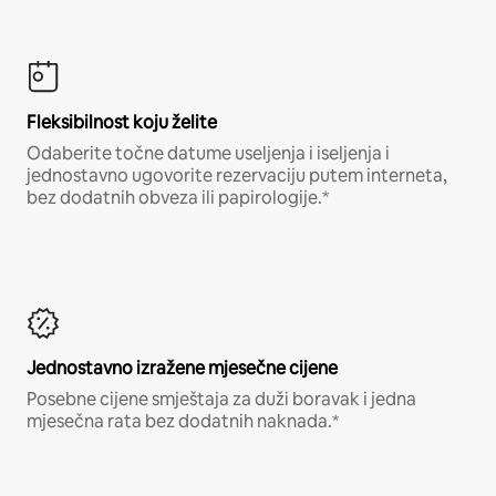
Fleksibilnost koju želite
Odaberite točne datume useljenja i iseljenja i
jednostavno ugovorite rezervaciju putem interneta,
bez dodatnih obveza ili papirologije.*
Jednostavno izražene mjesečne cijene
Posebne cijene smještaja za duži boravak i jedna
mjesečna rata bez dodatnih naknada.*