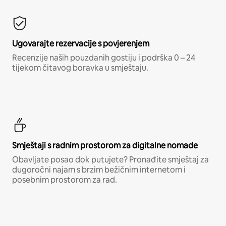
Ugovarajte rezervacije s povjerenjem
Recenzije naših pouzdanih gostiju i podrška 0 – 24
tijekom čitavog boravka u smještaju.
Smještaji s radnim prostorom za digitalne nomade
Obavljate posao dok putujete? Pronađite smještaj za
dugoročni najam s brzim bežičnim internetom i
posebnim prostorom za rad.