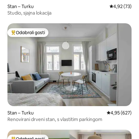
Stan – Turku
Prosječna ocje
4,92 (73)
Studio, sjajna lokacija
Odabrali gosti
Među najviše rangiranima s oznakom „Odabrali gosti”
Stan – Turku
Prosječna ocjen
4,95 (627)
Renovirani drveni stan, s vlastitim parkingom
Odabrali gosti