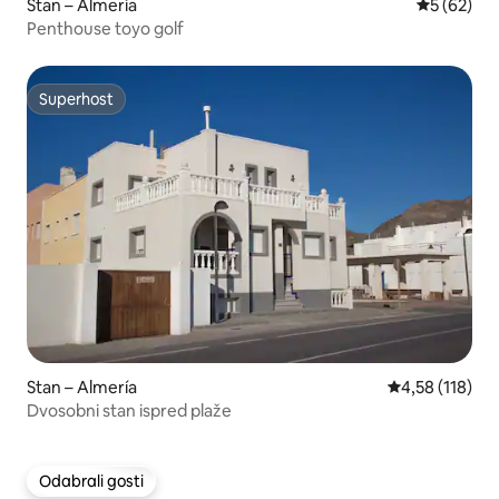
Stan – Almería
Prosječna o
5 (62)
Penthouse toyo golf
Superhost
Superhost
Stan – Almería
Prosječna ocjen
4,58 (118)
Dvosobni stan ispred plaže
Odabrali gosti
Odabrali gosti