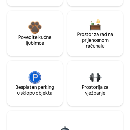
Prostor za rad na
Povedite kućne
prijenosnom
ljubimce
računalu
Besplatan parking
Prostorija za
u sklopu objekta
vježbanje