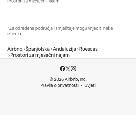
Prostori za mjesečni najam
*Za određena područja i smještaje mogu vrijediti neke
iznimke.
Airbnb
Španjolska
Andaluzija
Ruescas
Prostori za mjesečni najam
© 2026 Airbnb, Inc.
Pravila o privatnosti
Uvjeti