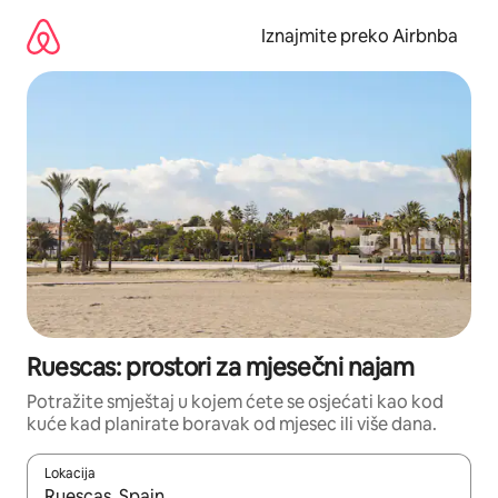
Prijeđi
na
Iznajmite preko Airbnba
sadržaj
Ruescas: prostori za mjesečni najam
Potražite smještaj u kojem ćete se osjećati kao kod
kuće kad planirate boravak od mjesec ili više dana.
Lokacija
Kada budu dostupni rezultati, moći ćete ih pregledati koristeći