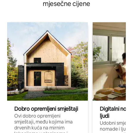
mjesečne cijene
Dobro opremljeni smještaji
Digitalni noma
ljudi
Ovi dobro opremljeni
smještaji, među kojima ima
Udobni smještaj
drvenih kuća na mirnim
nomade i ljude 