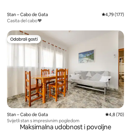
Stan – Cabo de Gata
Prosječna ocjen
4,79 (177)
Casita del cabo❤
Odabrali gosti
Odabrali gosti
Stan – Cabo de Gata
Prosječna ocj
4,8 (70)
Svijetli stan s impresivnim pogledom
Maksimalna udobnost i povoljne