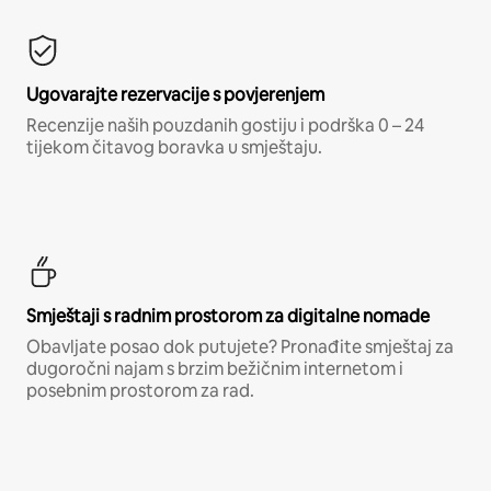
Ugovarajte rezervacije s povjerenjem
Recenzije naših pouzdanih gostiju i podrška 0 – 24
tijekom čitavog boravka u smještaju.
Smještaji s radnim prostorom za digitalne nomade
Obavljate posao dok putujete? Pronađite smještaj za
dugoročni najam s brzim bežičnim internetom i
posebnim prostorom za rad.