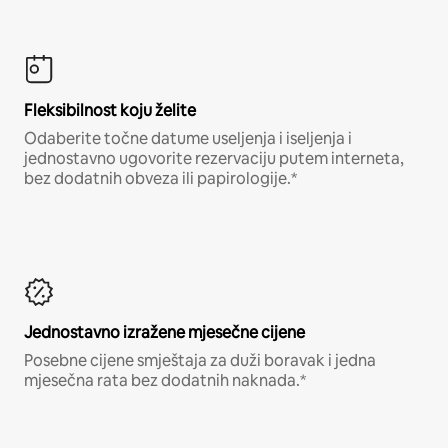
Fleksibilnost koju želite
Odaberite točne datume useljenja i iseljenja i
jednostavno ugovorite rezervaciju putem interneta,
bez dodatnih obveza ili papirologije.*
Jednostavno izražene mjesečne cijene
Posebne cijene smještaja za duži boravak i jedna
mjesečna rata bez dodatnih naknada.*