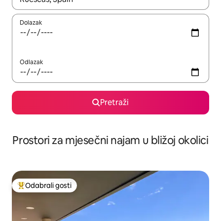
Dolazak
Odlazak
Pretraži
Prostori za mjesečni najam u bližoj okolici
Odabrali gosti
Među najviše rangiranima s oznakom „Odabrali gosti”