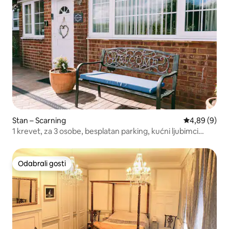
Stan – Scarning
Prosječna ocj
4,89 (9)
1 krevet, za 3 osobe, besplatan parking, kućni ljubimci
dobrodošli
Odabrali gosti
Odabrali gosti