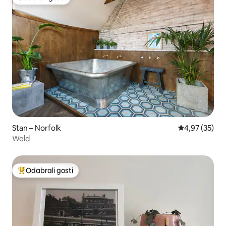
Odabrali gosti
Stan – Norfolk
Prosječna ocje
4,97 (35)
Weld
Odabrali gosti
Među najviše rangiranima s oznakom „Odabrali gosti”