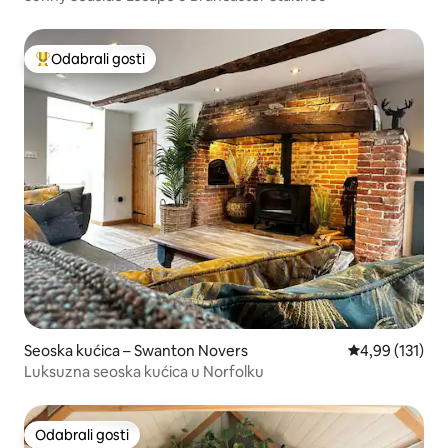
Odabrali gosti
Među najviše rangiranima s oznakom „Odabrali gosti”
Seoska kućica – Swanton Novers
Prosječna ocjen
4,99 (131)
Luksuzna seoska kućica u Norfolku
Odabrali gosti
Odabrali gosti