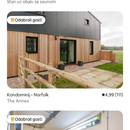
Stan uz obalu sa saunom
Odabrali gosti
Među najviše rangiranima s oznakom „Odabrali gosti”
Kondominij – Norfolk
Prosječna ocje
4,99 (111)
The Annex
Odabrali gosti
Među najviše rangiranima s oznakom „Odabrali gosti”