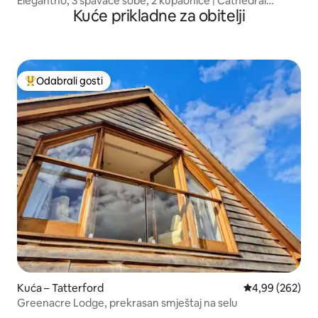
Elegantno, 3 spavaće sobe, 2 kupaonice | Cathedral
Kuće prikladne za obitelji
Quarter
Odabrali gosti
Među najviše rangiranima s oznakom „Odabrali gosti”
Kuća – Tatterford
Prosječna ocjen
4,99 (262)
Greenacre Lodge, prekrasan smještaj na selu