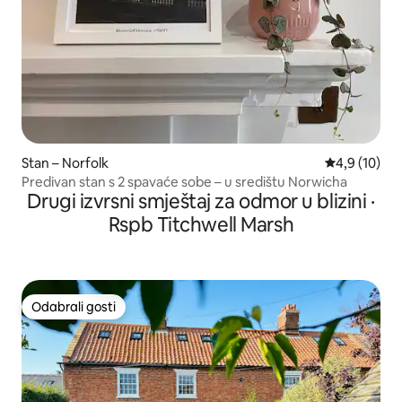
Stan – Norfolk
Prosječna ocj
4,9 (10)
Predivan stan s 2 spavaće sobe – u središtu Norwicha
Drugi izvrsni smještaj za odmor u blizini ·
Rspb Titchwell Marsh
Odabrali gosti
Odabrali gosti