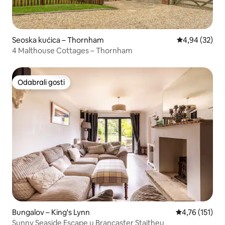
Seoska kućica – Thornham
Prosječna ocje
4,94 (32)
4 Malthouse Cottages – Thornham
Odabrali gosti
Odabrali gosti
Bungalov – King's Lynn
Prosječna ocje
4,76 (151)
Sunny Seaside Escape u Brancaster Staitheu