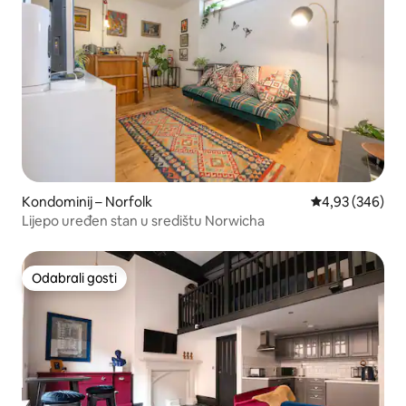
Kondominij – Norfolk
Prosječna ocjen
4,93 (346)
Lijepo uređen stan u središtu Norwicha
Odabrali gosti
Odabrali gosti