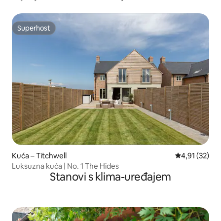
Superhost
Superhost
Kuća – Titchwell
Prosječna ocje
4,91 (32)
Luksuzna kuća | No. 1 The Hides
Stanovi s klima-uređajem