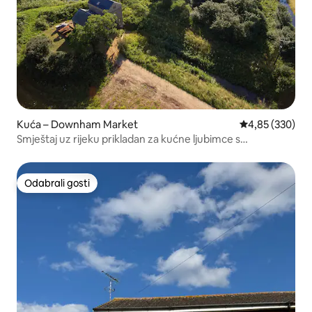
Kuća – Downham Market
Prosječna ocjen
4,85 (330)
Smještaj uz rijeku prikladan za kućne ljubimce s
masažnom kadom u Norfolku
Odabrali gosti
Odabrali gosti