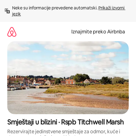
Prijeđi
Neke su informacije prevedene automatski. 
Prikaži izvorni 
na
jezik
sadržaj
Iznajmite preko Airbnba
Smještaji u blizini · Rspb Titchwell Marsh
Rezervirajte jedinstvene smještaje za odmor, kuće i