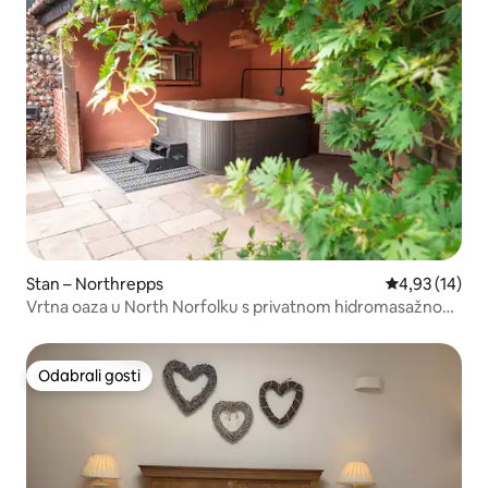
Stan – Northrepps
Prosječna ocje
4,93 (14)
Vrtna oaza u North Norfolku s privatnom hidromasažnom
kadom
Odabrali gosti
Odabrali gosti