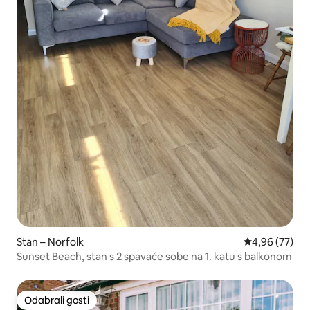
Stan – Norfolk
Prosječna ocje
4,96 (77)
Sunset Beach, stan s 2 spavaće sobe na 1. katu s balkonom
Odabrali gosti
Odabrali gosti