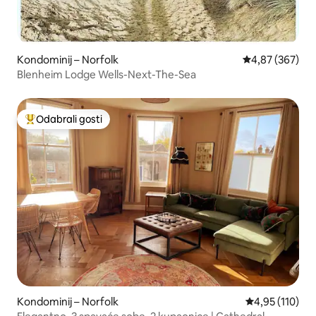
Kondominij – Norfolk
Prosječna ocjen
4,87 (367)
Blenheim Lodge Wells-Next-The-Sea
Odabrali gosti
Među najviše rangiranima s oznakom „Odabrali gosti”
Kondominij – Norfolk
Prosječna ocjen
4,95 (110)