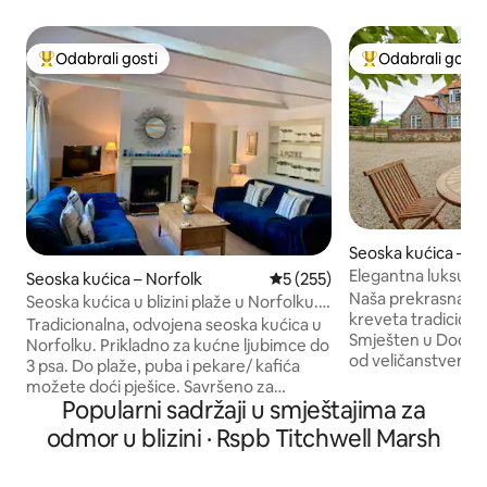
Odabrali gosti
Odabrali gosti
Među najviše rangiranima s oznakom „Odabrali gosti”
Među najviše ran
Seoska kućica – D
Elegantna luksuzn
Seoska kućica – Norfolk
Prosječna ocjena: 5/5, recenz
5 (255)
blizini obale
Naša prekrasna se
Seoska kućica u blizini plaže u Norfolku.
kreveta tradicional
Privatno parkiralište/vrt
Tradicionalna, odvojena seoska kućica u
Smješten u Dockin
Norfolku. Prikladno za kućne ljubimce do
od veličanstvenih 
3 psa. Do plaže, puba i pekare/ kafića
dobro se poslužuj
možete doći pješice. Savršeno za
restoranima i trgo
Popularni sadržaji u smještajima za
uživanje na plaži, promatranje ptica, golf
razini. Spava 6 u 
i gurmane. U zaštićenom području
odmor u blizini · Rspb Titchwell Marsh
Prizemlje se sastoji
mirnog sela. Zatvoreni vrt/ parking za
blagovaonice visok
2/3 automobila. Izvrsno za parove i
rublja i dnevnog 