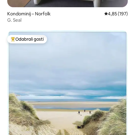
Kondominij – Norfolk
Prosječna ocjen
4,85 (197)
G. Seal
Odabrali gosti
Među najviše rangiranima s oznakom „Odabrali gosti”