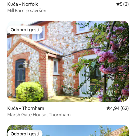
Kuća – Norfolk
Prosječna
5 (3)
Mill Barn je savršen
Odabrali gosti
Odabrali gosti
Kuća – Thornham
Prosječna ocje
4,94 (62)
Marsh Gate House, Thornham
Odabrali gosti