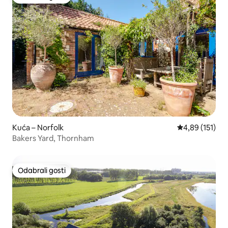
Odabrali gosti
Kuća – Norfolk
Prosječna ocjen
4,89 (151)
Bakers Yard, Thornham
Odabrali gosti
Odabrali gosti