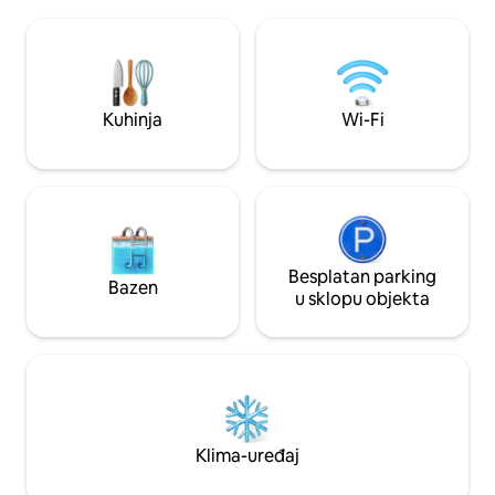
obitelji s 2 spavaće sobe, 2 kupaonice (1 s
2 kupaonice, jedn
kadom i 1 s tušem), dobro opremljenom
kamenom kadom i
kuhinjom s aga/pećnicom/ mikrovalnom
prizemlju s tuš-ka
pećnicom. Prostorija za sjedenje s
prednji i stražnji vr
plamenikom, TV-om/ Apple Boxom/ Sky
sjedećom garnitu
Sportsom. Sve na jednoj razini.
Kuhinja
Wi-Fi
Namjenski uredski prostor
Besplatan parking
Bazen
u sklopu objekta
Klima-uređaj