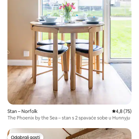
Stan – Norfolk
Prosječna ocj
4,8 (75)
The Phoenix by the Sea – stan s 2 spavaće sobe u Hunnyju
Odabrali gosti