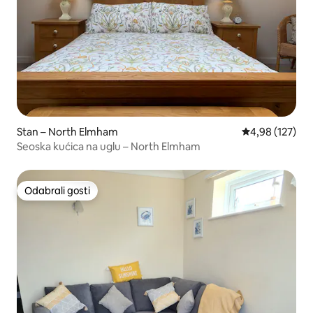
Stan – North Elmham
Prosječna ocjen
4,98 (127)
Seoska kućica na uglu – North Elmham
Odabrali gosti
Odabrali gosti