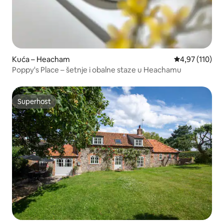
Kuća – Heacham
Prosječna ocjen
4,97 (110)
Poppy's Place – šetnje i obalne staze u Heachamu
Superhost
Superhost