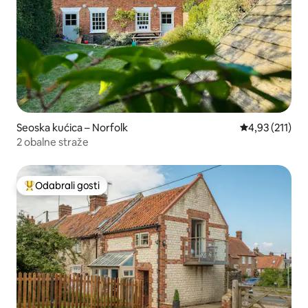
Seoska kućica – Norfolk
Prosječna ocje
4,93 (211)
2 obalne straže
Odabrali gosti
Među najviše rangiranima s oznakom „Odabrali gosti”