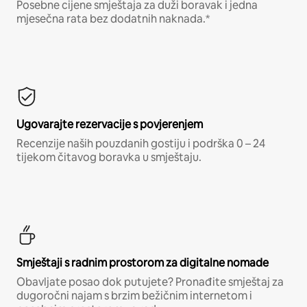
Posebne cijene smještaja za duži boravak i jedna
mjesečna rata bez dodatnih naknada.*
Ugovarajte rezervacije s povjerenjem
Recenzije naših pouzdanih gostiju i podrška 0 – 24
tijekom čitavog boravka u smještaju.
Smještaji s radnim prostorom za digitalne nomade
Obavljate posao dok putujete? Pronađite smještaj za
dugoročni najam s brzim bežičnim internetom i