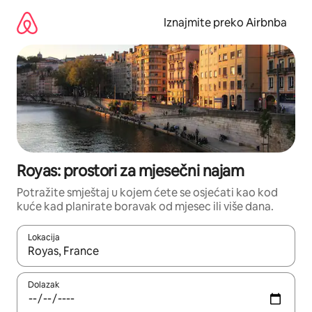
Prijeđi
na
Iznajmite preko Airbnba
sadržaj
Royas: prostori za mjesečni najam
Potražite smještaj u kojem ćete se osjećati kao kod
kuće kad planirate boravak od mjesec ili više dana.
Lokacija
Kada budu dostupni rezultati, moći ćete ih pregledati koristeći
Dolazak