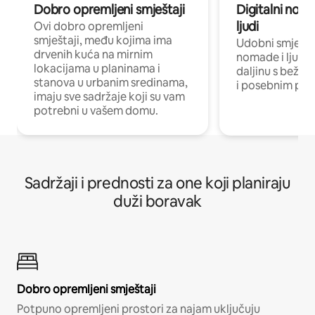
Dobro opremljeni smještaji
Digitalni noma
ljudi
Ovi dobro opremljeni
smještaji, među kojima ima
Udobni smještaj
drvenih kuća na mirnim
nomade i ljude 
lokacijama u planinama i
daljinu s bežič
stanova u urbanim sredinama,
i posebnim pro
imaju sve sadržaje koji su vam
potrebni u vašem domu.
Sadržaji i prednosti za one koji planiraju
duži boravak
Dobro opremljeni smještaji
Potpuno opremljeni prostori za najam uključuju