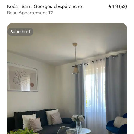
Kuća – Saint-Georges-d'Espéranche
Prosječna ocj
4,9 (52)
Beau Appartement T2
Superhost
Superhost