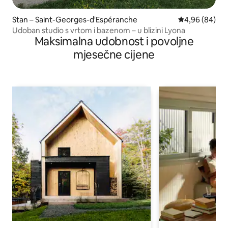
Stan – Saint-Georges-d'Espéranche
Prosječna ocje
4,96 (84)
Udoban studio s vrtom i bazenom – u blizini Lyona
Maksimalna udobnost i povoljne
mjesečne cijene