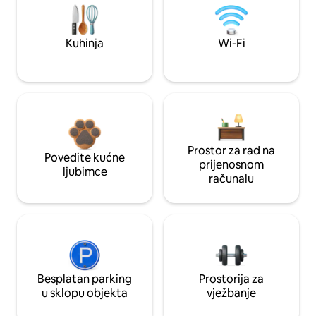
Kuhinja
Wi-Fi
Prostor za rad na
Povedite kućne
prijenosnom
ljubimce
računalu
Besplatan parking
Prostorija za
u sklopu objekta
vježbanje