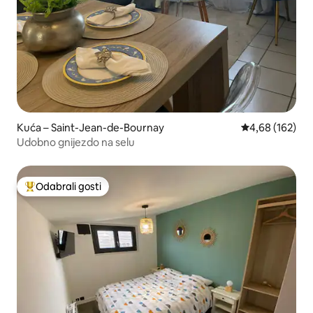
Kuća – Saint-Jean-de-Bournay
Prosječna ocjen
4,68 (162)
Udobno gnijezdo na selu
Odabrali gosti
Među najviše rangiranima s oznakom „Odabrali gosti”