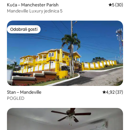
Kuća – Manchester Parish
Prosječna o
5 (30)
Mandeville Luxury jedinica 5
Odabrali gosti
Odabrali gosti
Stan – Mandeville
Prosječna ocje
4,92 (37)
POGLED