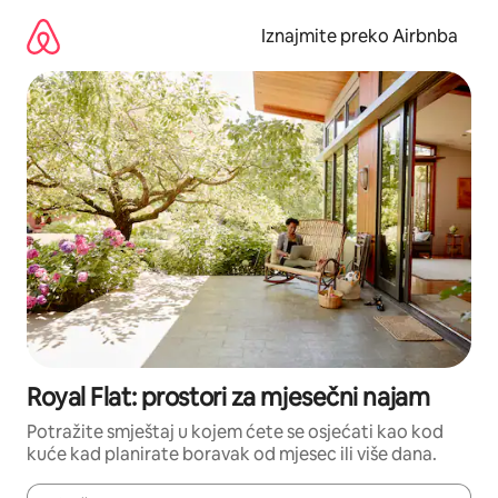
Prijeđi
na
Iznajmite preko Airbnba
sadržaj
Royal Flat: prostori za mjesečni najam
Potražite smještaj u kojem ćete se osjećati kao kod
kuće kad planirate boravak od mjesec ili više dana.