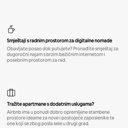
Smještaji s radnim prostorom za digitalne nomade
Obavljate posao dok putujete? Pronađite smještaj za
dugoročni najam s brzim bežičnim internetom i
posebnim prostorom za rad.
Tražite apartmane s dodatnim uslugama?
Airbnb ima u ponudi dobro opremljene stambene
prostore idealne za nove i postojeće zaposlenike te
one koji se zbog posla sele u drugi grad.