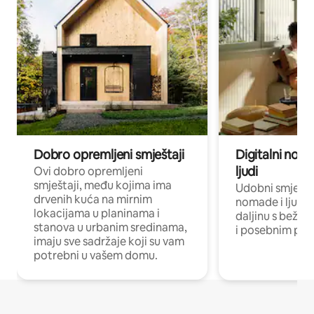
Dobro opremljeni smještaji
Digitalni noma
ljudi
Ovi dobro opremljeni
smještaji, među kojima ima
Udobni smještaj
drvenih kuća na mirnim
nomade i ljude 
lokacijama u planinama i
daljinu s bežič
stanova u urbanim sredinama,
i posebnim pro
imaju sve sadržaje koji su vam
potrebni u vašem domu.