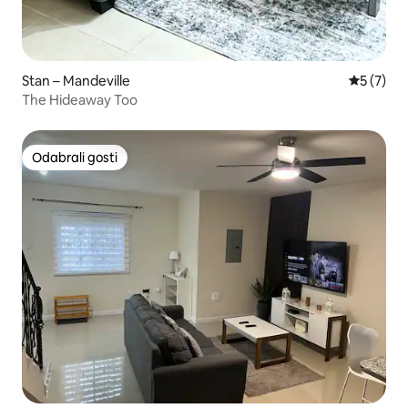
Stan – Mandeville
Prosječna
5 (7)
The Hideaway Too
Odabrali gosti
Odabrali gosti