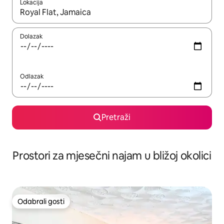
Lokacija
Kada budu dostupni rezultati, moći ćete ih pregledati koristeći
Dolazak
Odlazak
Pretraži
Prostori za mjesečni najam u bližoj okolici
Odabrali gosti
Odabrali gosti