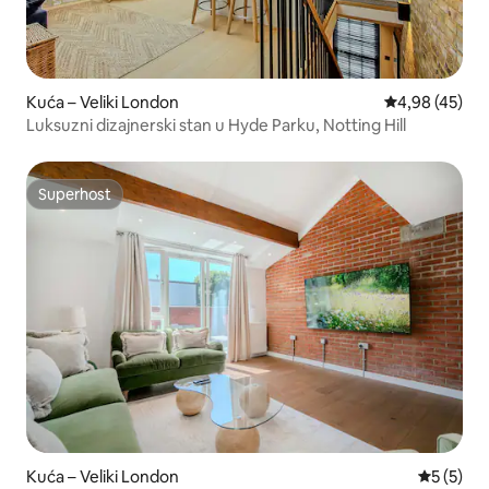
Kuća – Veliki London
Prosječna ocje
4,98 (45)
Luksuzni dizajnerski stan u Hyde Parku, Notting Hill
Superhost
Superhost
Kuća – Veliki London
Prosječna
5 (5)