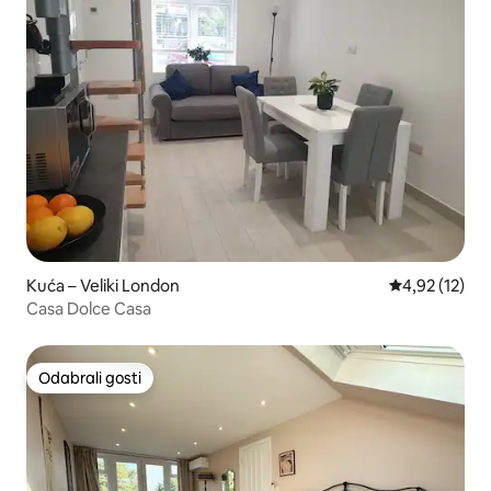
Kuća – Veliki London
Prosječna ocje
4,92 (12)
Casa Dolce Casa
Odabrali gosti
Odabrali gosti