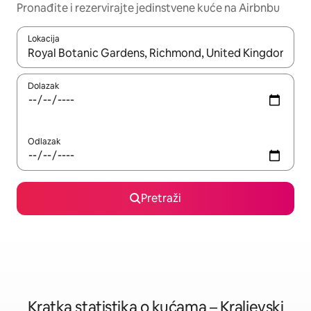
Pronađite i rezervirajte jedinstvene kuće na Airbnbu
Lokacija
Kada budu dostupni rezultati, moći ćete ih pregledati koristeći
Dolazak
Odlazak
Pretraži
Kratka statistika o kućama – Kraljevski