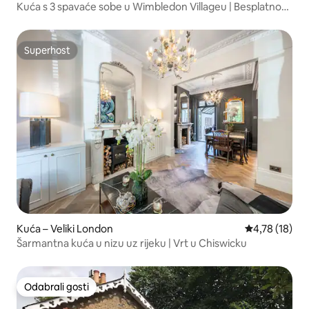
Kuća s 3 spavaće sobe u Wimbledon Villageu | Besplatno
parkirno mjesto
Superhost
Superhost
Kuća – Veliki London
Prosječna ocje
4,78 (18)
Šarmantna kuća u nizu uz rijeku | Vrt u Chiswicku
Odabrali gosti
Odabrali gosti