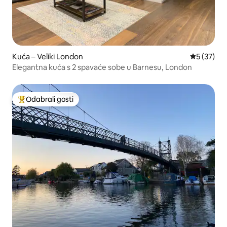
Kuća – Veliki London
Prosječna 
5 (37)
Elegantna kuća s 2 spavaće sobe u Barnesu, London
Odabrali gosti
Među najviše rangiranima s oznakom „Odabrali gosti”