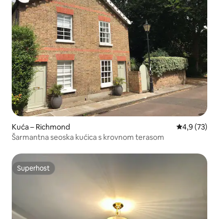
Kuća – Richmond
Prosječna ocj
4,9 (73)
Šarmantna seoska kućica s krovnom terasom
Superhost
Superhost