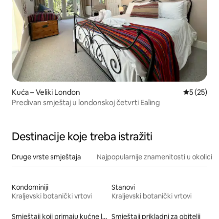
Kuća – Veliki London
Prosječna 
5 (25)
Predivan smještaj u londonskoj četvrti Ealing
Destinacije koje treba istražiti
Druge vrste smještaja
Najpopularnije znamenitosti u okolici
Kondominiji
Stanovi
Kraljevski botanički vrtovi
Kraljevski botanički vrtovi
Smještaji koji primaju kućne ljubimce
Smještaji prikladni za obitelji