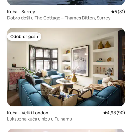
Kuća – Surrey
Prosječna 
5 (31)
Dobro došli u The Cottage – Thames Ditton, Surrey
Odabrali gosti
Odabrali gosti
Kuća – Veliki London
Prosječna ocje
4,93 (90)
Luksuzna kuća u nizu u Fulhamu