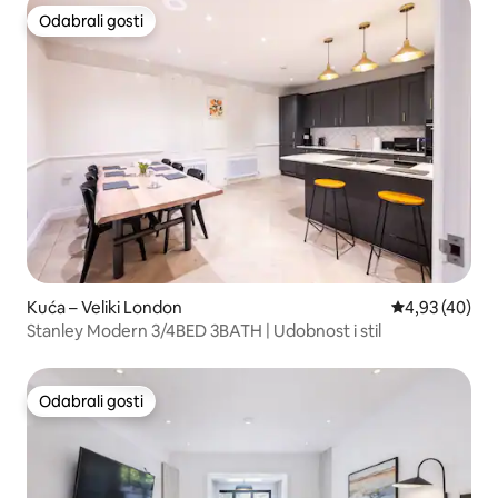
Odabrali gosti
Odabrali gosti
Kuća – Veliki London
Prosječna ocje
4,93 (40)
Stanley Modern 3/4BED 3BATH | Udobnost i stil
Odabrali gosti
Odabrali gosti