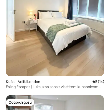
Kuća – Veliki London
Prosječna 
5 (14)
Ealing Escapes | Luksuzna soba s vlastitom kupaonicom –
(za 2 osobe)
Odabrali gosti
Odabrali gosti