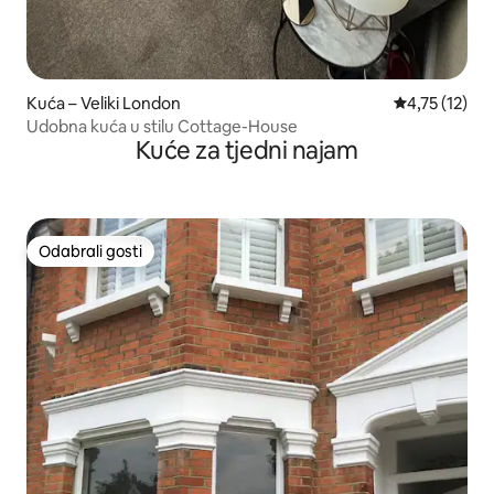
Kuća – Veliki London
Prosječna ocj
4,75 (12)
Udobna kuća u stilu Cottage-House
Kuće za tjedni najam
Odabrali gosti
Odabrali gosti