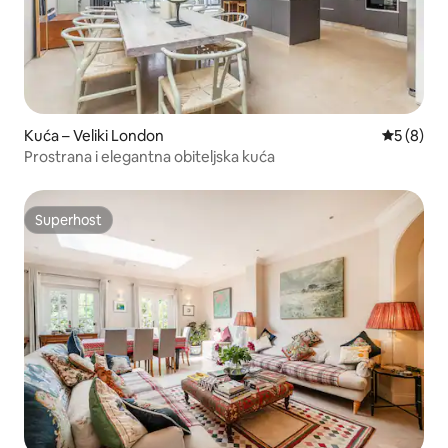
Kuća – Veliki London
Prosječna
5 (8)
Prostrana i elegantna obiteljska kuća
Superhost
Superhost