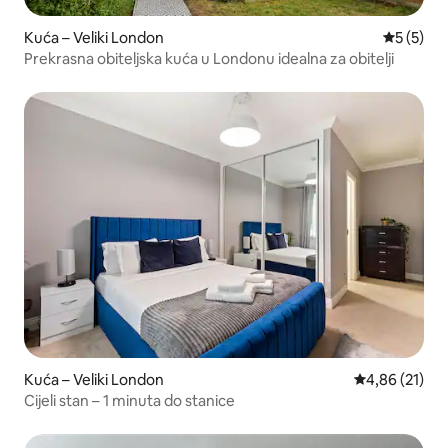
Kuća – Veliki London
Prosječna
5 (5)
Prekrasna obiteljska kuća u Londonu idealna za obitelji
Kuća – Veliki London
Prosječna ocje
4,86 (21)
Cijeli stan – 1 minuta do stanice