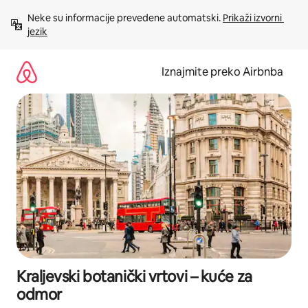
Prijeđi
Neke su informacije prevedene automatski. 
Prikaži izvorni 
na
jezik
sadržaj
Iznajmite preko Airbnba
Kraljevski botanički vrtovi – kuće za
odmor