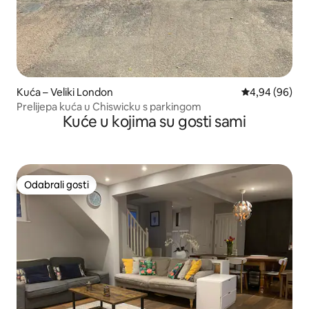
Kuća – Veliki London
Prosječna ocje
4,94 (96)
Prelijepa kuća u Chiswicku s parkingom
Kuće u kojima su gosti sami
Odabrali gosti
Odabrali gosti