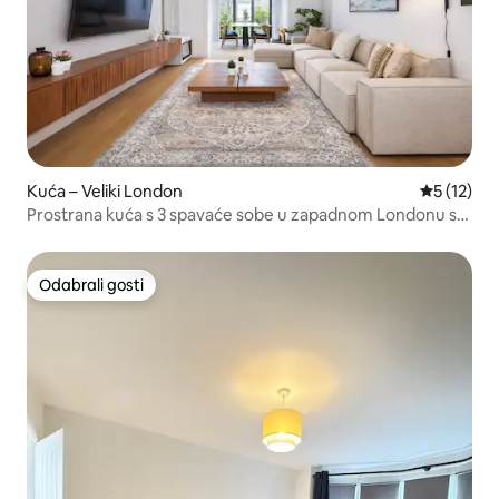
Kuća – Veliki London
Prosječna 
5 (12)
Prostrana kuća s 3 spavaće sobe u zapadnom Londonu s
parkirnim mjestom
Odabrali gosti
Odabrali gosti