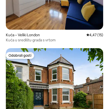
Kuća – Veliki London
Prosječna ocje
4,47 (15)
Kuća u središtu grada s vrtom
Odabrali gosti
Odabrali gosti