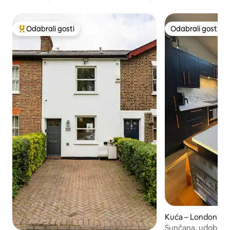
Odabrali gosti
Odabrali gosti
Među najviše rangiranima s oznakom „Odabrali gosti”
Odabrali gosti
Kuća – London
Sunčana, udobna o