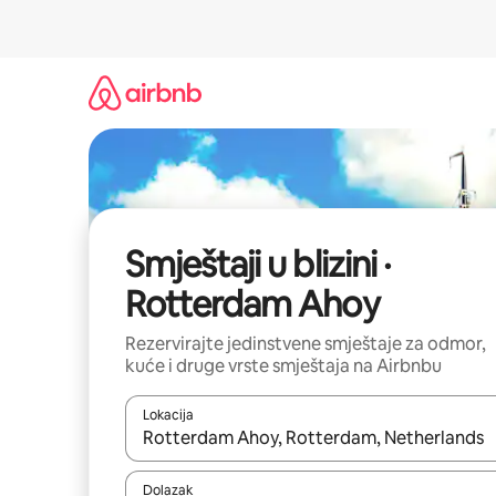
Prijeđi
na
sadržaj
Smještaji u blizini ·
Rotterdam Ahoy
Rezervirajte jedinstvene smještaje za odmor,
kuće i druge vrste smještaja na Airbnbu
Lokacija
Kada budu dostupni rezultati, moći ćete ih pregle
Dolazak