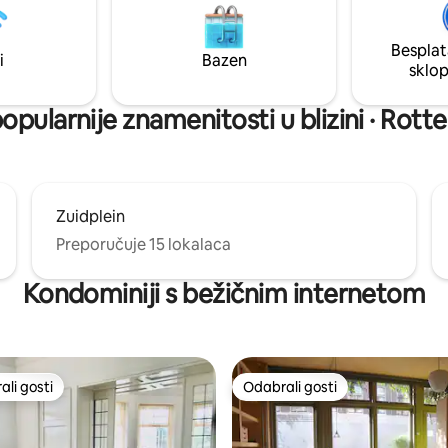
 popust, slobodno nam se
Euromastom i parkom udaljeni
minuta hoda. - Dolazak na daljinu –
Besplat
bicikli! / Besplatno parkiralište
dezinfekcija prije i nakon borav
i
Bazen
sklo
opularnije znamenitosti u blizini · Ro
Zuidplein
Preporučuje 15 lokalaca
Kondominiji s bežičnim internetom
li gosti
Odabrali gosti
više rangiranima s oznakom „Odabrali gosti”
Odabrali gosti