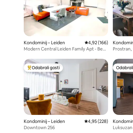
Kondominij – Leiden
Prosječna ocjena: 4,92/5
4,92 (166)
Kondomini
Modern Central Leiden Family Apt - Beds
Prostran, 
6 + Baby
u gradu!
Odabrali gosti
Odabrali
Među najviše rangiranima s oznakom „Odabrali gosti”
Odabrali
Kondominij – Leiden
Prosječna ocjena: 4,95/5
4,95 (228)
Kondomin
Downtown 256
Luksuzan 