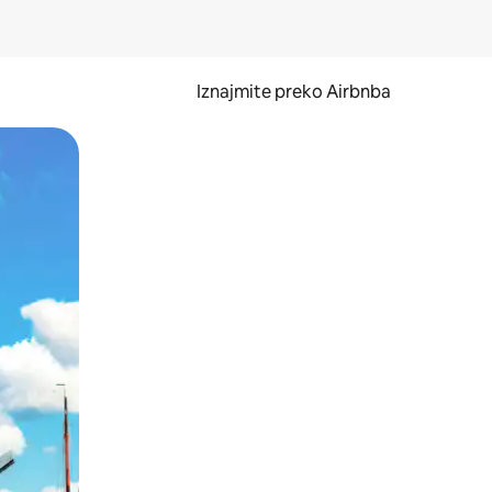
Iznajmite preko Airbnba
li prelaskom prstom po zaslonu.