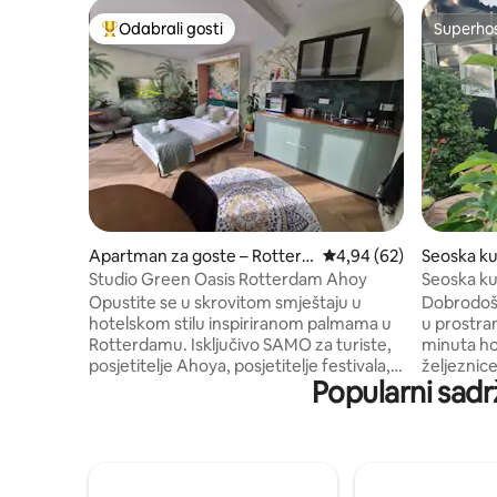
Odabrali gosti
Superho
Među najviše rangiranima s oznakom „Odabrali gosti”
Superho
Apartman za goste – Rotterd
Prosječna ocjena: 4,94/
4,94 (62)
Seoska ku
am
Studio Green Oasis Rotterdam Ahoy
Seoska kuć
centra R
Opustite se u skrovitom smještaju u
Dobrodošl
hotelskom stilu inspiriranom palmama u
u prostranom vrtu. To 
Rotterdamu. Isključivo SAMO za turiste,
minuta h
posjetitelje Ahoya, posjetitelje festivala,
željeznice
Popularni sadr
poslovna putovanja i obiteljske posjete.
Central . 
Ostale rezervacije neće biti prihvaćene ili
istraživan
će biti prihvaćene samo u iznimnim
potpuno mode
slučajevima. Probudite se uz miran
možete odm
pogled na vrt, samo 10 minuta od Ahoya,
ležaljci i
trgovačkog centra Zuidplein i De Kuipa te
vlastitoj terasi. Ako želi