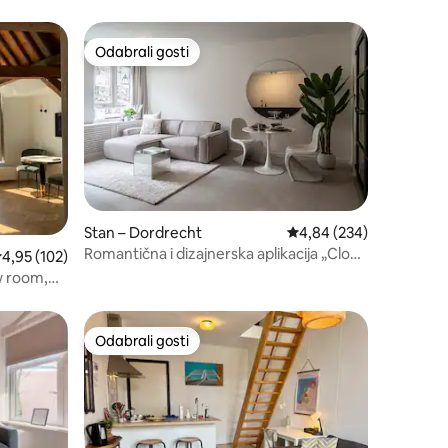
Odabrali gosti
Odabrali gosti
Stan – Dordrecht
Prosječna ocjena: 4,84/
4,84 (234)
Romantična i dizajnerska aplikacija „Cloud
rosječna ocjena: 4,95/5, recenzija: 102
4,95 (102)
Nine” u centru grada!
w room,
Odabrali gosti
nakom „Odabrali gosti”
Odabrali gosti