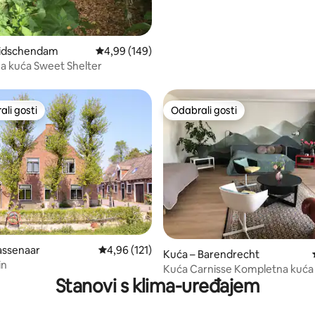
eidschendam
Prosječna ocjena: 4,99/5, recenzija: 149
4,99 (149)
na kuća Sweet Shelter
li gosti
Odabrali gosti
više rangiranima s oznakom „Odabrali gosti”
Odabrali gosti
assenaar
Prosječna ocjena: 4,96/5, recenzija: 121
4,96 (121)
5, recenzija: 44
Kuća – Barendrecht
in
Kuća Carnisse Kompletna kuća
Stanovi s klima-uređajem
stražnjim dvorištem