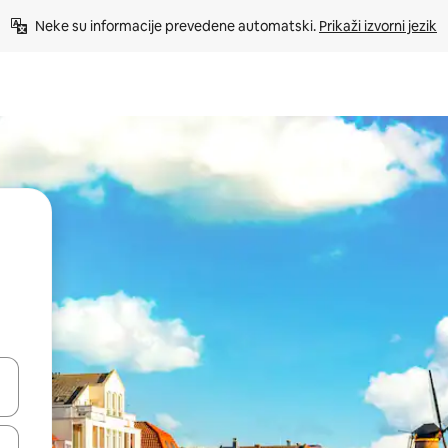
Neke su informacije prevedene automatski. 
Prikaži izvorni jezik
dati koristeći se strelicama prema gore i prema dolje, kao i dodirom i