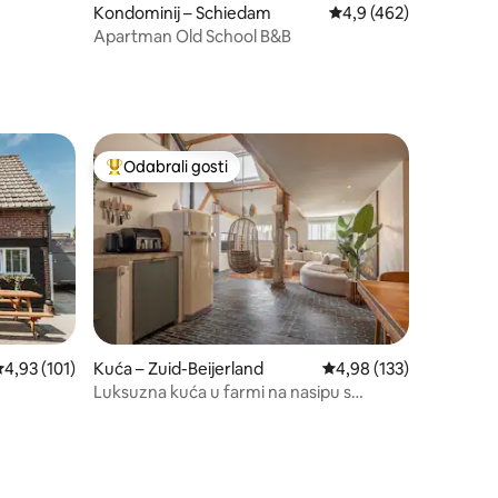
Kondominij – Schiedam
Prosječna ocjena: 4,9/
4,9 (462)
Apartman Old School B&B
Odabrali gosti
Među najviše rangiranima s oznakom „Odabrali gosti”
rosječna ocjena: 4,93/5, recenzija: 101
4,93 (101)
Kuća – Zuid-Beijerland
Prosječna ocjena: 4,98/
4,98 (133)
Luksuzna kuća u farmi na nasipu s
vlastitim hottubom/saunom