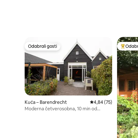
Odabrali gosti
Odabra
Odabrali gosti
Među naj
Kuća – Barendrecht
Prosječna ocjena: 4,84/
4,84 (75)
Moderna četverosobna, 10 min od
Ahoya, 3 klima-uređaja, privatni ulaz