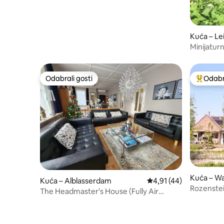
Kuća – L
Minijatur
Odabrali gosti
Odabra
Odabrali gosti
Među naj
Kuća – W
Kuća – Alblasserdam
Prosječna ocjena: 4,91/
4,91 (44)
Rozenste
The Headmaster's House (Fully Air
conditioned)