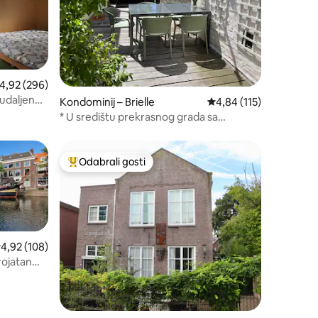
rosječna ocjena: 4,92/5, recenzija: 296
4,92 (296)
udaljen
Kondominij – Brielle
Prosječna ocjena: 4,84/
4,84 (115)
ta
* U središtu prekrasnog grada sa
zidinama *
Odabrali gosti
nakom „Odabrali gosti”
Među najviše rangiranima s oznakom „Odabrali gosti”
rosječna ocjena: 4,92/5, recenzija: 108
4,92 (108)
erojatan