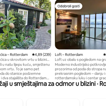
st
Odabrali gosti
st
Odabrali gosti
5, recenzija: 62
ćica – Rotterdam
Prosječna ocjena: 4,89/5, recenzija: 239
4,89 (239)
Loft – Rotterdam
P
ica u skrovitom vrtu u blizini
Loft uz obalu s pogledom na gra
otterdama
Rotterdam!
i u našu lijepu kuću, smještenu
Moderno industrijsko potkrovlje
je samo pet
prozorima od poda do stropa na 
oda do stanice podzemne
prekrasnim pogledom – danju i 
 i dva stajališta do Rotterdam
rotterdamsku luku i centar gra
žaji u smještajima za odmor u blizini ·
To je savršeno mjesto za
Supermarket, teretana, terasa 
je grada i okolice. Kućica je
sunčanje i parkiralište u istoj zg
rnizirana. Ovdje se
prijevoz i vodeni taksi/autobu
oriti i opustiti, drijemajući u
preko puta. Potkrovlje se nalazi
zmeđu stabala ili doručkovati na
modernom i kreativnom Lloydk
te znati da je
s nekoliko restorana i kultnim