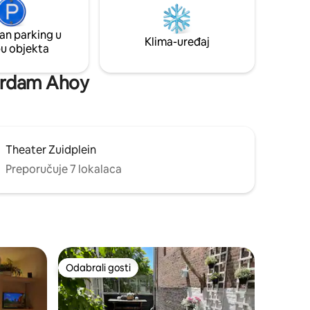
je pogodan za samostalne, parove i
m samo 5
poslovne putnike te ima pristup 0 - 24
putem sefa za ključeve.
an parking u
ka gostiju
Klima-uređaj
pu objekta
tterdam Ahoy
Theater Zuidplein
Preporučuje 7 lokalaca
Odabrali gosti
Odabrali gosti