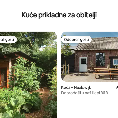
Kuće prikladne za obitelji
li gosti
Odabrali gosti
više rangiranima s oznakom „Odabrali gosti”
Odabrali gosti
5, recenzija: 75
Kuća – Naaldwijk
P
Dobrodošli u naš lijepi B&B.