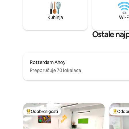
20 minuta biciklom do centra grada. 🚲
dostupan
Dva bicikla dostupna za najam. 👶 Sadržaji
obratite. Na raspolaganju su nam
prikladni za bebe dostupni su na zahtjev
besplatni 
Kuhinja
Wi-F
Ostale najp
Rotterdam Ahoy
Preporučuje 70 lokalaca
Odabrali gosti
Odabra
Među najviše rangiranima s oznakom „Odabrali gosti”
Među naj