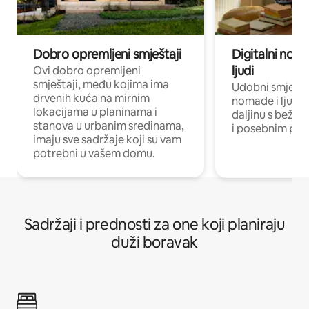
Dobro opremljeni smještaji
Digitalni noma
ljudi
Ovi dobro opremljeni
smještaji, među kojima ima
Udobni smještaj
drvenih kuća na mirnim
nomade i ljude 
lokacijama u planinama i
daljinu s bežič
stanova u urbanim sredinama,
i posebnim pro
imaju sve sadržaje koji su vam
potrebni u vašem domu.
Sadržaji i prednosti za one koji planiraju
duži boravak