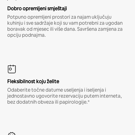
Dobro opremljeni smještaji
Potpuno opremljeni prostori za najam uključuju
kuhinju i sve sadržaje koji su vam potrebni za ugodan
boravak od mjesec ili više dana. Savršena zamjena za
opciju podnajma.
Fleksibilnost koju želite
Odaberite točne datume useljenja i iseljenja i
jednostavno ugovorite rezervaciju putem interneta,
bez dodatnih obveza ili papirologije.*