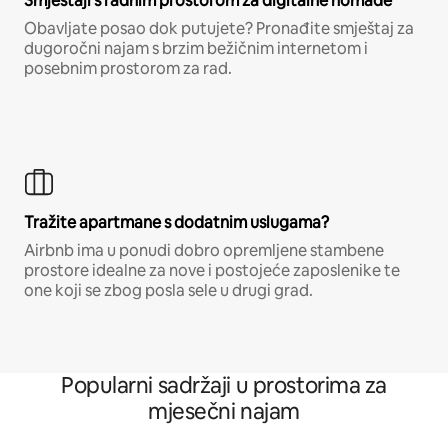
Smještaji s radnim prostorom za digitalne nomade
Obavljate posao dok putujete? Pronađite smještaj za
dugoročni najam s brzim bežičnim internetom i
posebnim prostorom za rad.
Tražite apartmane s dodatnim uslugama?
Airbnb ima u ponudi dobro opremljene stambene
prostore idealne za nove i postojeće zaposlenike te
one koji se zbog posla sele u drugi grad.
Popularni sadržaji u prostorima za
mjesečni najam