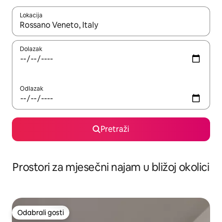
Lokacija
Kada budu dostupni rezultati, moći ćete ih pregledati koristeći
Dolazak
Odlazak
Pretraži
Prostori za mjesečni najam u bližoj okolici
Odabrali gosti
Odabrali gosti