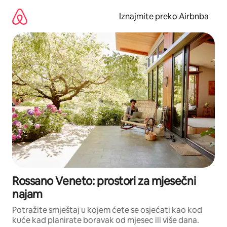
Prijeđi
na
Iznajmite preko Airbnba
sadržaj
Rossano Veneto: prostori za mjesečni
najam
Potražite smještaj u kojem ćete se osjećati kao kod
kuće kad planirate boravak od mjesec ili više dana.