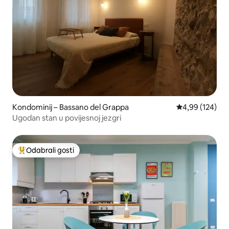
Kondominij – Bassano del Grappa
Prosječna ocjen
4,99 (124)
Ugodan stan u povijesnoj jezgri
Odabrali gosti
Među najviše rangiranima s oznakom „Odabrali gosti”