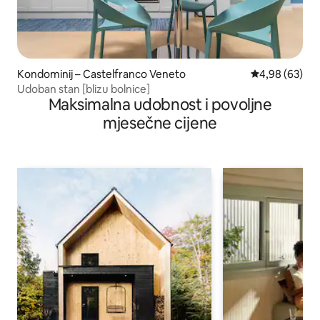
Kondominij – Castelfranco Veneto
Prosječna ocje
4,98 (63)
Udoban stan [blizu bolnice]
Maksimalna udobnost i povoljne
mjesečne cijene