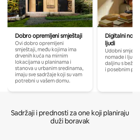
Dobro opremljeni smještaji
Digitalni noma
ljudi
Ovi dobro opremljeni
smještaji, među kojima ima
Udobni smještaj
drvenih kuća na mirnim
nomade i ljude 
lokacijama u planinama i
daljinu s bežič
stanova u urbanim sredinama,
i posebnim pro
imaju sve sadržaje koji su vam
potrebni u vašem domu.
Sadržaji i prednosti za one koji planiraju
duži boravak