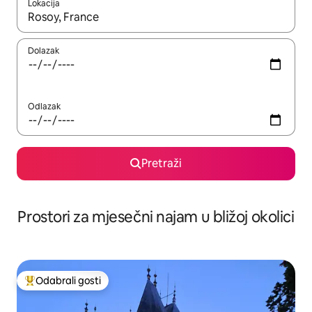
Lokacija
Kada budu dostupni rezultati, moći ćete ih pregledati koristeći
Dolazak
Odlazak
Pretraži
Prostori za mjesečni najam u bližoj okolici
Odabrali gosti
Među najviše rangiranima s oznakom „Odabrali gosti”