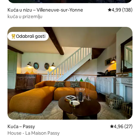
Kuća u nizu – Villeneuve-sur-Yonne
Prosječna ocjen
4,99 (138)
kuća u prizemlju
Odabrali gosti
Među najviše rangiranima s oznakom „Odabrali gosti”
Kuća – Passy
Prosječna ocje
4,96 (27)
House - La Maison Passy