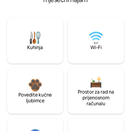
Kuhinja
Wi-Fi
Prostor za rad na
Povedite kućne
prijenosnom
ljubimce
računalu