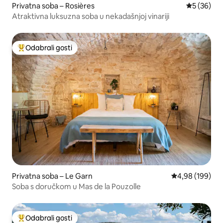
Privatna soba – Rosières
Prosječna o
5 (36)
Atraktivna luksuzna soba u nekadašnjoj vinariji
Odabrali gosti
Među najviše rangiranima s oznakom „Odabrali gosti”
Privatna soba – Le Garn
Prosječna ocjen
4,98 (199)
Soba s doručkom u Mas de la Pouzolle
Odabrali gosti
Među najviše rangiranima s oznakom „Odabrali gosti”