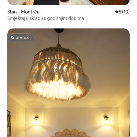
Stan – Montréal
Prosječna 
5 (10)
Smještaj u skladu s godišnjim dobima
Superhost
Superhost