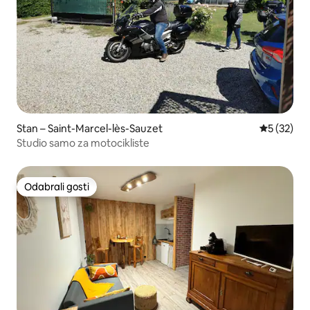
Stan – Saint-Marcel-lès-Sauzet
Prosječna 
5 (32)
Studio samo za motocikliste
Odabrali gosti
Odabrali gosti