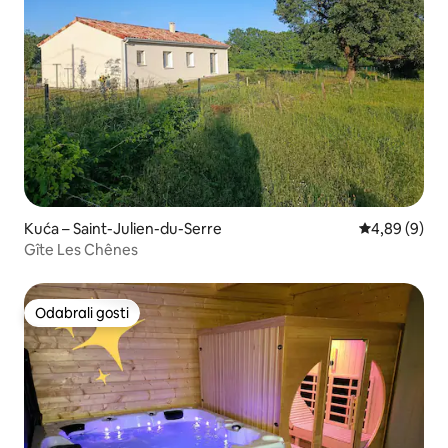
Kuća – Saint-Julien-du-Serre
Prosječna ocj
4,89 (9)
Gîte Les Chênes
Odabrali gosti
Odabrali gosti