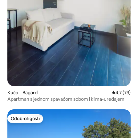
Kuća – Bagard
Prosječna oc
4,7 (73)
Apartman s jednom spavaćom sobom i klima-uređajem
Odabrali gosti
Odabrali gosti