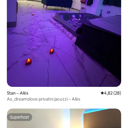
Stan – Alès
Prosječna ocje
4,82 (28)
As_dreamslove privatni jacuzzi – Alès
Superhost
Superhost