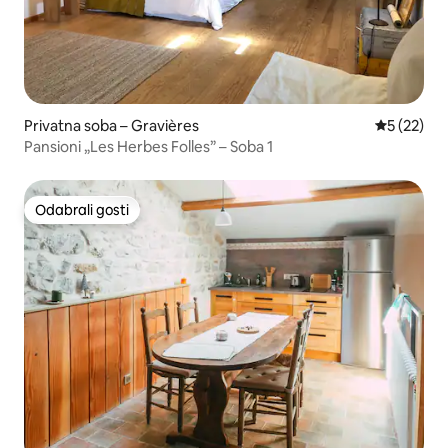
Privatna soba – Gravières
Prosječna 
5 (22)
Pansioni „Les Herbes Folles” – Soba 1
Odabrali gosti
Odabrali gosti