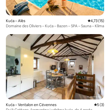
Kuća – Alès
Prosječna ocj
4,73 (15)
Domaine des Oliviers – Kuća – Bazen – SPA – Sauna – Klima
Kuća – Ventalon en Cévennes
Prosječna
5 (3)
Du'ô Cottage, šarmantna i udobna kuća, do 4 gosta