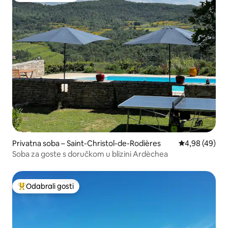
Privatna soba – Saint-Christol-de-Rodières
Prosječna ocje
4,98 (49)
Soba za goste s doručkom u blizini Ardèchea
Odabrali gosti
Među najviše rangiranima s oznakom „Odabrali gosti”