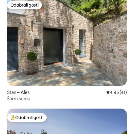
Odabrali gosti
Odabrali gosti
Stan – Alès
Prosječna ocj
4,95 (41)
Šarm šuma
Odabrali gosti
Među najviše rangiranima s oznakom „Odabrali gosti”