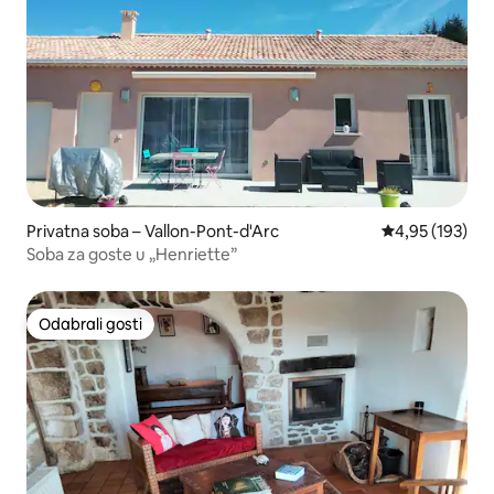
Privatna soba – Vallon-Pont-d'Arc
Prosječna ocjen
4,95 (193)
Soba za goste u „Henriette”
Odabrali gosti
Odabrali gosti