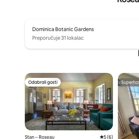
Dominica Botanic Gardens
Preporučuje 31 lokalac
Odabrali gosti
Superho
Odabrali gosti
Superho
Stan – Roseau
Prosječna ocjena: 5
5 (6)