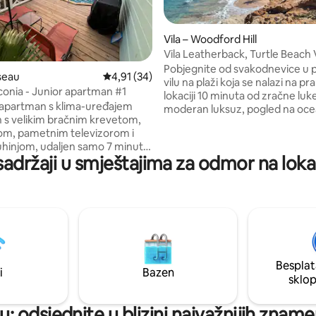
Vila – Woodford Hill
Vila Leatherback, Turtle Beach V
5, recenzija: 22
Pobjegnite od svakodnevice u 
seau
Prosječna ocjena: 4,91/5, recenzija: 34
4,91 (34)
vilu na plaži koja se nalazi na pr
conia - Junior apartman #1
lokaciji 10 minuta od zračne luke
 apartman s klima-uređajem
moderan luksuz, pogled na oce
s velikim bračnim krevetom,
potpuni mir – pješčana plaža nal
om, pametnim televizorom i
ispred samih vrata. Uživajte u o
hinjom, udaljen samo 7 minuta
je upravo pripremio chef ili odl
sadržaji u smještajima za odmor na loka
rajektnog terminala terminala
kuhati. Savršeno za obitelji koje
ekoliko koraka od restorana,
udobnost, prijatelje koji žele kv
govina i parka Pebbles koji ima
provesti neko vrijeme zajedno i
igralište za djecu. Uživajte u
koji traže romantiku i mir. Opus
si uz bazen, roštilju i obližnjim
bazen ili na jednoj od najljepših 
 restoranima kao što su Fort
otoku. Doživite toplu gostoljub
Palisades Restaurant, Fort
osmišljenu za odmor i poveziva
e Shop, The Great Old House
Besplat
t i Sweet Novelties Ice Cream.
i
Bazen
sklo
a poslovna ili privatna
 – udobnost i praktičnost s
uksuza.
: odsjednite u blizini najvažnijih zname