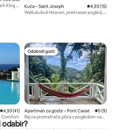
ti King i
Kuća – Saint Joseph
Prosječna ocjena: 4,93
4,93 (15)
eaua
Waitukubuli Heaven, prekrasan pogled,
blizu plaže
Odabrali gosti
Odabrali gosti
Prosječna ocjena: 4,93/5, recenzija: 41
4,93 (41)
Apartman za goste – Pont Cassé
Prosječna ocjena: 
5 (9)
le Comfort
Raj za promatrače ptica s pogledom na
i odabir?
prašumu