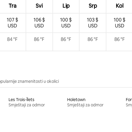
Tra
Svi
Lip
Srp
Kol
107 $
106 $
100 $
103 $
100 $
USD
USD
USD
USD
USD
84 °F
86 °F
86 °F
86 °F
86 °F
pularnije znamenitosti u okolici
Les Trois-Îlets
Holetown
For
Smještaji za odmor
Smještaji za odmor
Smj