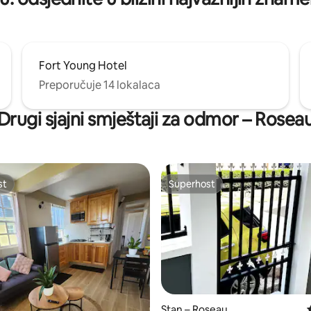
Fort Young Hotel
Preporučuje 14 lokalaca
Drugi sjajni smještaji za odmor – Rosea
st
Superhost
st
Superhost
/5, recenzija: 6
Stan – Roseau