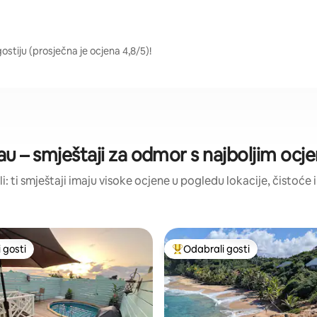
ostiju (prosječna je ocjena 4,8/5)!
u – smještaji za odmor s najboljim oc
li: ti smještaji imaju visoke ocjene u pogledu lokacije, čistoće i
 gosti
Odabrali gosti
 gosti
Među najviše rangiranima s oz