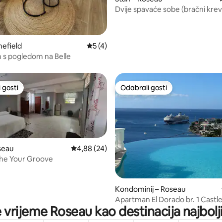
Dvije spavaće sobe (bračni kreve
Queen): 5 minuta hoda do Ros
nefield
Prosječna ocjena: 5/5, recenzija: 4
5 (4)
s pogledom na Belle
 gosti
Odabrali gosti
 gosti
Odabrali gosti
seau
Prosječna ocjena: 4,88/5, recenzija: 24
4,88 (24)
5, recenzija: 24
the Your Groove
Kondominij – Roseau
Apartman El Dorado br. 1 Cast
e vrijeme Roseau kao destinacija najbolj