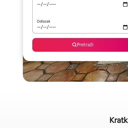
Odlazak
Pretraži
Kratk