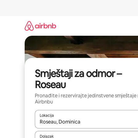
Prijeđi
na
sadržaj
Smještaji za odmor –
Roseau
Pronađite i rezervirajte jedinstvene smještaje
Airbnbu
Lokacija
Kada budu dostupni rezultati, moći ćete ih pregle
Dolazak