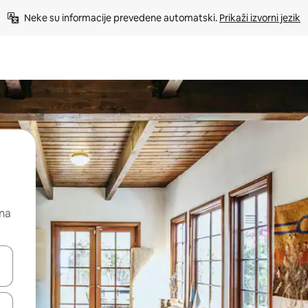
Neke su informacije prevedene automatski. 
Prikaži izvorni jezik
 na
dati koristeći se strelicama prema gore i prema dolje, kao i dodirom i