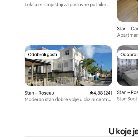
Luksuzni smještaji za poslovne putnike u
Melroseu, Roseau Dominica
Stan – Ca
Apartman 
Odabrali gosti
Odabrali
Odabrali gosti
Odabrali
Stan – Ro
Stan – Roseau
Prosječna ocjena: 4,88/
4,88 (24)
Stan Soo
Moderan stan dobre volje u blizini centra
grada
U koje j