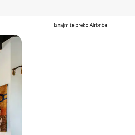
Iznajmite preko Airbnba
li prelaskom prstom po zaslonu.