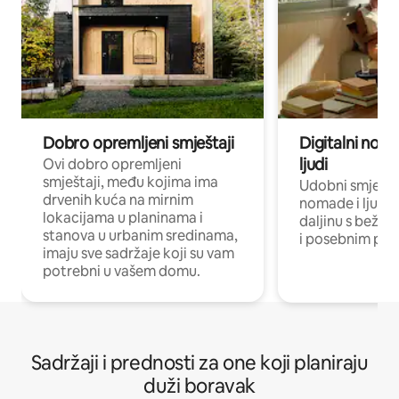
Dobro opremljeni smještaji
Digitalni noma
ljudi
Ovi dobro opremljeni
smještaji, među kojima ima
Udobni smještaj
drvenih kuća na mirnim
nomade i ljude 
lokacijama u planinama i
daljinu s bežič
stanova u urbanim sredinama,
i posebnim pro
imaju sve sadržaje koji su vam
potrebni u vašem domu.
Sadržaji i prednosti za one koji planiraju
duži boravak