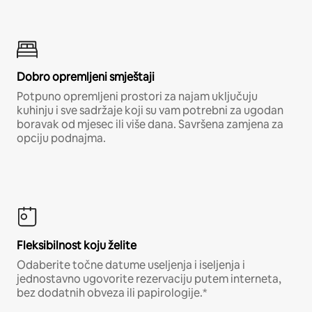
Dobro opremljeni smještaji
Potpuno opremljeni prostori za najam uključuju
kuhinju i sve sadržaje koji su vam potrebni za ugodan
boravak od mjesec ili više dana. Savršena zamjena za
opciju podnajma.
Fleksibilnost koju želite
Odaberite točne datume useljenja i iseljenja i
jednostavno ugovorite rezervaciju putem interneta,
bez dodatnih obveza ili papirologije.*