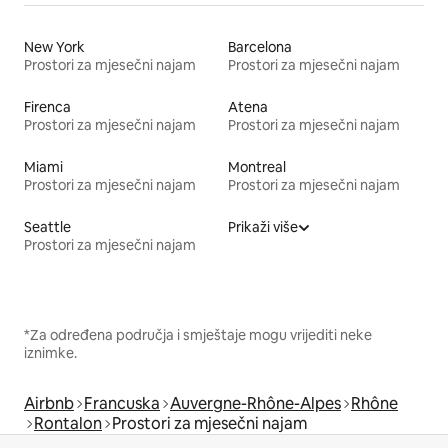
New York
Barcelona
Prostori za mjesečni najam
Prostori za mjesečni najam
Firenca
Atena
Prostori za mjesečni najam
Prostori za mjesečni najam
Miami
Montreal
Prostori za mjesečni najam
Prostori za mjesečni najam
Seattle
Prikaži više
Prostori za mjesečni najam
*Za određena područja i smještaje mogu vrijediti neke
iznimke.
Airbnb
Francuska
Auvergne-Rhône-Alpes
Rhône
Rontalon
Prostori za mjesečni najam