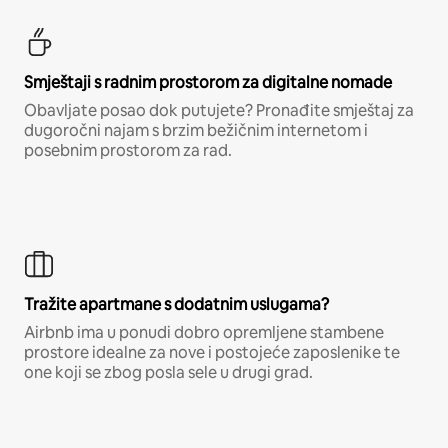
Smještaji s radnim prostorom za digitalne nomade
Obavljate posao dok putujete? Pronađite smještaj za
dugoročni najam s brzim bežičnim internetom i
posebnim prostorom za rad.
Tražite apartmane s dodatnim uslugama?
Airbnb ima u ponudi dobro opremljene stambene
prostore idealne za nove i postojeće zaposlenike te
one koji se zbog posla sele u drugi grad.