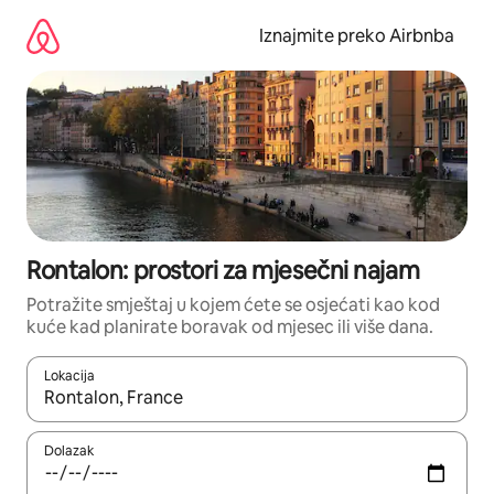
Prijeđi
na
Iznajmite preko Airbnba
sadržaj
Rontalon: prostori za mjesečni najam
Potražite smještaj u kojem ćete se osjećati kao kod
kuće kad planirate boravak od mjesec ili više dana.
Lokacija
Kada budu dostupni rezultati, moći ćete ih pregledati koristeći
Dolazak