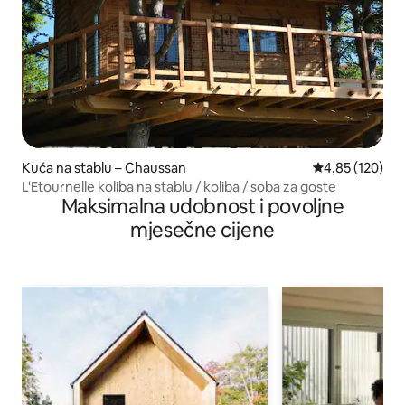
Kuća na stablu – Chaussan
Prosječna ocjen
4,85 (120)
L'Etournelle koliba na stablu / koliba / soba za goste
Maksimalna udobnost i povoljne
mjesečne cijene