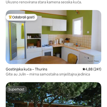
Ukusno renovirana stara kamena seoska kuća.
Odabrali gosti
Među najviše rangiranima s oznakom „Odabrali gosti”
Gostinjska kuća – Thurins
Prosječna ocjen
4,88 (241)
Gite au Julin – mirna samostalna smještajna jedinica
Superhost
Superhost