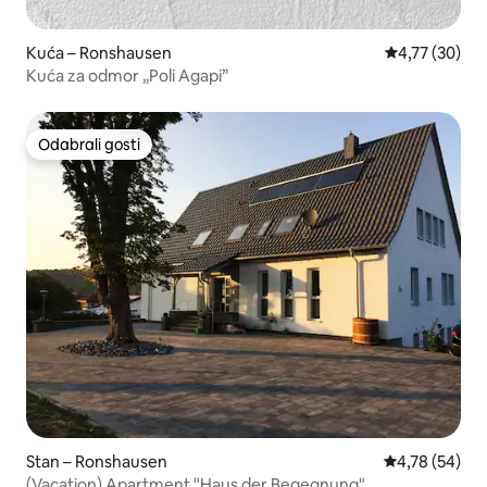
Kuća – Ronshausen
Prosječna ocje
4,77 (30)
Kuća za odmor „Poli Agapi”
Odabrali gosti
Odabrali gosti
Stan – Ronshausen
Prosječna ocje
4,78 (54)
(Vacation) Apartment "Haus der Begegnung"