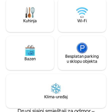
obiteljska okupljanja.
razne aktivnosti n
da se radi o plani
ili šetnji starim 
Kuhinja
Wi-Fi
Besplatan parking
Bazen
u sklopu objekta
Klima-uređaj
Drugi sjajni smještaji za odmor –