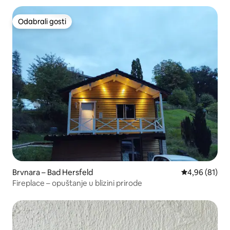
Odabrali gosti
Odabrali gosti
Brvnara – Bad Hersfeld
Prosječna ocje
4,96 (81)
Fireplace – opuštanje u blizini prirode