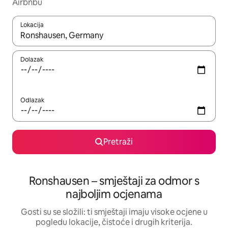
Airbnbu
Lokacija
Kada budu dostupni rezultati, moći ćete ih pregledati koristeći
Dolazak
Odlazak
Pretraži
Ronshausen – smještaji za odmor s
najboljim ocjenama
Gosti su se složili: ti smještaji imaju visoke ocjene u
pogledu lokacije, čistoće i drugih kriterija.