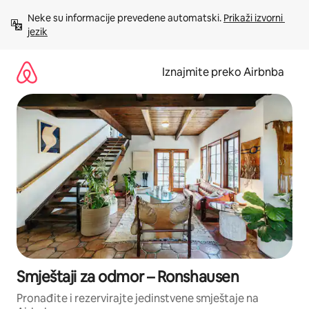
Prijeđi
Neke su informacije prevedene automatski. 
Prikaži izvorni 
na
jezik
sadržaj
Iznajmite preko Airbnba
Smještaji za odmor – Ronshausen
Pronađite i rezervirajte jedinstvene smještaje na