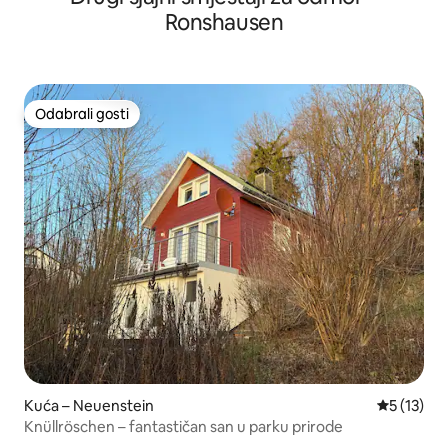
Ronshausen
Odabrali gosti
Odabrali gosti
Kuća – Neuenstein
Prosječna 
5 (13)
Knüllröschen – fantastičan san u parku prirode