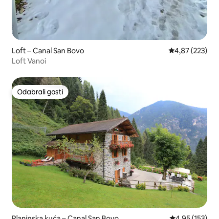
Loft – Canal San Bovo
Prosječna ocjen
4,87 (223)
Loft Vanoi
Odabrali gosti
Odabrali gosti
Planinska kuća – Canal San Bovo
Prosječna ocjen
4,95 (153)