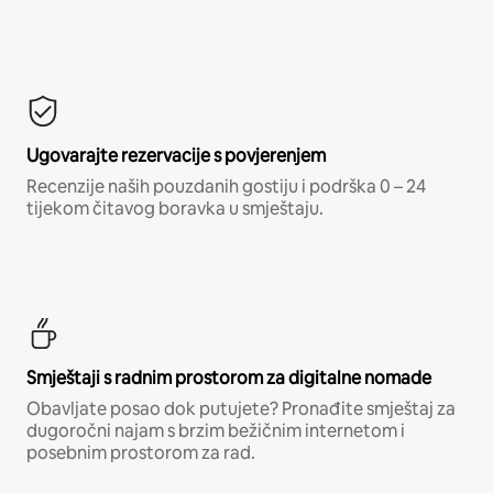
Ugovarajte rezervacije s povjerenjem
Recenzije naših pouzdanih gostiju i podrška 0 – 24
tijekom čitavog boravka u smještaju.
Smještaji s radnim prostorom za digitalne nomade
Obavljate posao dok putujete? Pronađite smještaj za
dugoročni najam s brzim bežičnim internetom i
posebnim prostorom za rad.