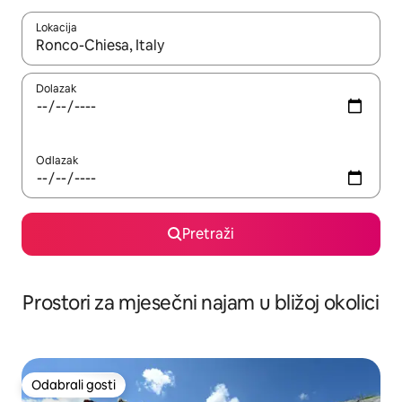
Lokacija
Kada budu dostupni rezultati, moći ćete ih pregledati koristeći
Dolazak
Odlazak
Pretraži
Prostori za mjesečni najam u bližoj okolici
Odabrali gosti
Odabrali gosti