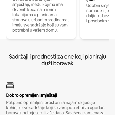
smještaji, među kojima ima
Udobni smještaj
drvenih kuća na mirnim
nomade i ljude 
lokacijama u planinama i
daljinu s bežič
stanova u urbanim sredinama,
i posebnim pro
imaju sve sadržaje koji su vam
potrebni u vašem domu.
Sadržaji i prednosti za one koji planiraju
duži boravak
Dobro opremljeni smještaji
Potpuno opremljeni prostori za najam uključuju
kuhinju i sve sadržaje koji su vam potrebni za ugodan
boravak od mjesec ili više dana. Savršena zamjena za