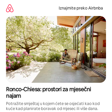
Prijeđi
na
Iznajmite preko Airbnba
sadržaj
Ronco-Chiesa: prostori za mjesečni
najam
Potražite smještaj u kojem ćete se osjećati kao kod
kuće kad planirate boravak od mjesec ili više dana.