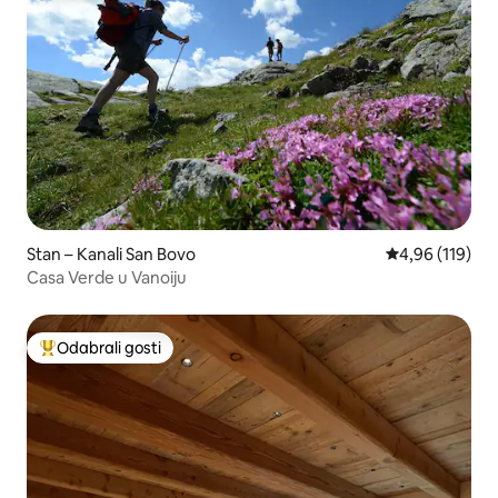
Stan – Kanali San Bovo
Prosječna ocjen
4,96 (119)
Casa Verde u Vanoiju
Odabrali gosti
Među najviše rangiranima s oznakom „Odabrali gosti”