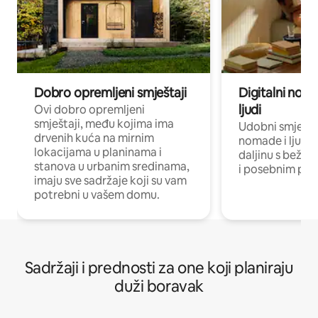
Dobro opremljeni smještaji
Digitalni noma
ljudi
Ovi dobro opremljeni
smještaji, među kojima ima
Udobni smještaj
drvenih kuća na mirnim
nomade i ljude 
lokacijama u planinama i
daljinu s bežič
stanova u urbanim sredinama,
i posebnim pro
imaju sve sadržaje koji su vam
potrebni u vašem domu.
Sadržaji i prednosti za one koji planiraju
duži boravak