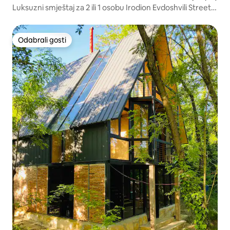
Luksuzni smještaj za 2 ili 1 osobu Irodion Evdoshvili Street
#15
Odabrali gosti
Odabrali gosti