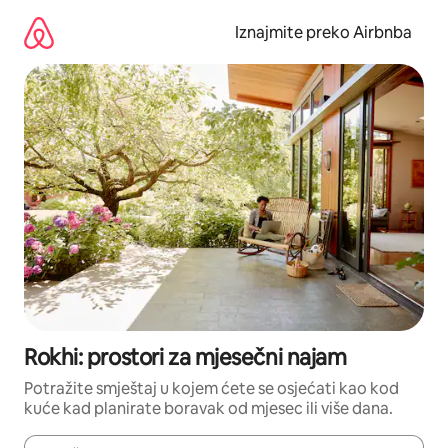
Prijeđi
na
Iznajmite preko Airbnba
sadržaj
Rokhi: prostori za mjesečni najam
Potražite smještaj u kojem ćete se osjećati kao kod
kuće kad planirate boravak od mjesec ili više dana.