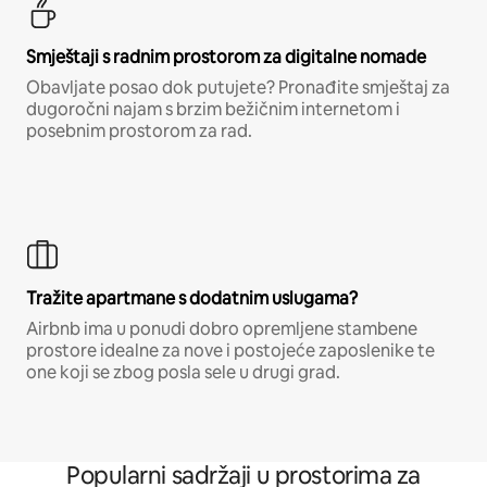
Smještaji s radnim prostorom za digitalne nomade
Obavljate posao dok putujete? Pronađite smještaj za
dugoročni najam s brzim bežičnim internetom i
posebnim prostorom za rad.
Tražite apartmane s dodatnim uslugama?
Airbnb ima u ponudi dobro opremljene stambene
prostore idealne za nove i postojeće zaposlenike te
one koji se zbog posla sele u drugi grad.
Popularni sadržaji u prostorima za