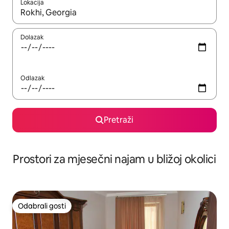
Lokacija
Kada budu dostupni rezultati, moći ćete ih pregledati koristeći
Dolazak
Odlazak
Pretraži
Prostori za mjesečni najam u bližoj okolici
Odabrali gosti
Odabrali gosti