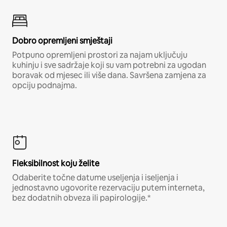
Dobro opremljeni smještaji
Potpuno opremljeni prostori za najam uključuju
kuhinju i sve sadržaje koji su vam potrebni za ugodan
boravak od mjesec ili više dana. Savršena zamjena za
opciju podnajma.
Fleksibilnost koju želite
Odaberite točne datume useljenja i iseljenja i
jednostavno ugovorite rezervaciju putem interneta,
bez dodatnih obveza ili papirologije.*