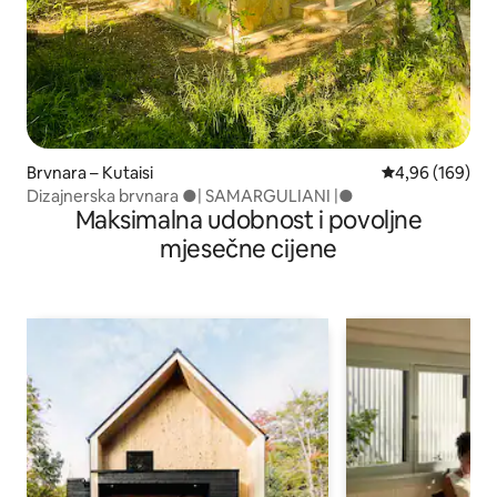
Brvnara – Kutaisi
Prosječna ocjen
4,96 (169)
Dizajnerska brvnara ●| SAMARGULIANI |●
Maksimalna udobnost i povoljne
mjesečne cijene