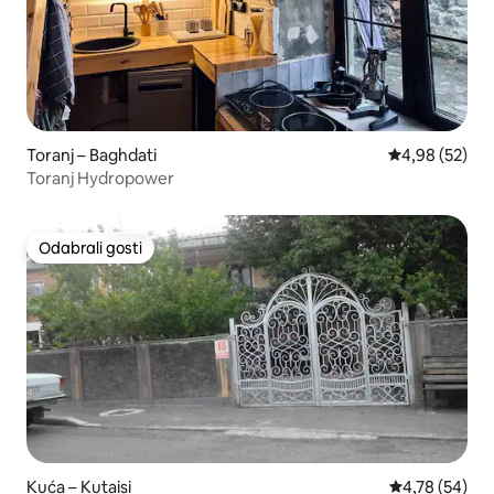
Toranj – Baghdati
Prosječna ocje
4,98 (52)
Toranj Hydropower
Odabrali gosti
Odabrali gosti
Kuća – Kutaisi
Prosječna ocje
4,78 (54)