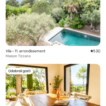
Vila – 11. arrondissement
Prosječna
5 (6)
Maison Tizzano
Odabrali gosti
Odabrali gosti