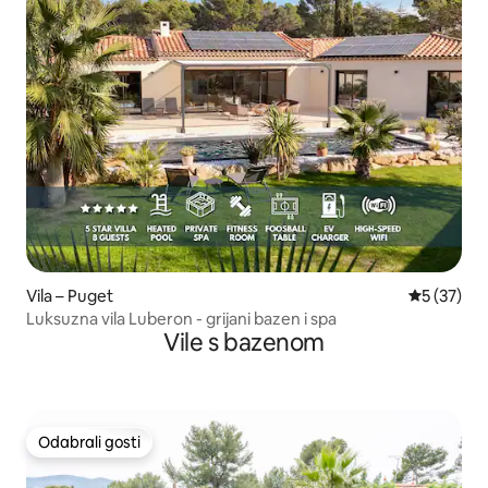
Vila – Puget
Prosječna 
5 (37)
Luksuzna vila Luberon - grijani bazen i spa
Vile s bazenom
Odabrali gosti
Odabrali gosti