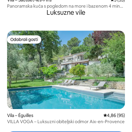
Panoramska kuća s pogledom na more i bazenom 4 min
Luksuzne vile
plaža
Odabrali gosti
Odabrali gosti
Vila – Éguilles
Prosječna ocje
4,86 (95)
VILLA VOGA – Luksuzni obiteljski odmor Aix-en-Provence