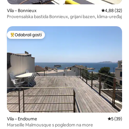
Vila – Bonnieux
Prosječna ocje
4,88 (32)
Provensalska bastida Bonnieux, grijani bazen, klima-uređaj
Odabrali gosti
Među najviše rangiranima s oznakom „Odabrali gosti”
Vila – Endoume
Prosječna o
5 (39)
Marseille Malmousque s pogledom na more