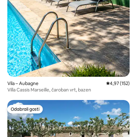
Vila – Aubagne
Prosječna ocjen
4,97 (152)
Villa Cassis Marseille, čaroban vrt, bazen
Odabrali gosti
Odabrali gosti