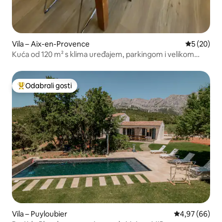
Vila – Aix-en-Provence
Prosječna o
5 (20)
Kuća od 120 m² s klima uređajem, parkingom i velikom
terasom
Odabrali gosti
Među najviše rangiranima s oznakom „Odabrali gosti”
Vila – Puyloubier
Prosječna ocje
4,97 (66)