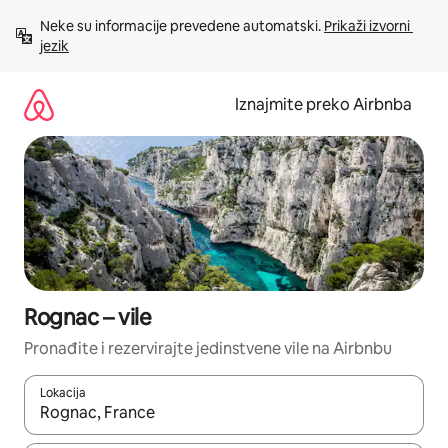
Prijeđi
Neke su informacije prevedene automatski. 
Prikaži izvorni 
na
jezik
sadržaj
Iznajmite preko Airbnba
Rognac – vile
Pronađite i rezervirajte jedinstvene vile na Airbnbu
Lokacija
Kada budu dostupni rezultati, moći ćete ih pregledati koristeći