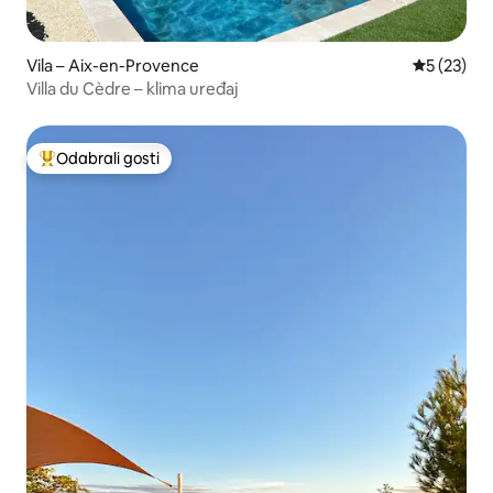
Vila – Aix-en-Provence
Prosječna 
5 (23)
Villa du Cèdre – klima uređaj
Odabrali gosti
Među najviše rangiranima s oznakom „Odabrali gosti”