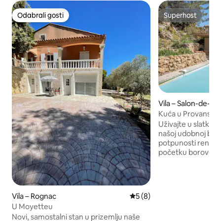
Odabrali gosti
Superhost
Odabrali gosti
Superhost
Vila – Salon-de-P
Kuća u Provansi s
pogledom na bor
Uživajte u slatkoći
našoj udobnoj brvna
potpunosti renovir
početku borove š
automobilom od živ
zanemaren i pruži
boravak uz potpun
teren za petank i ro
Vila – Rognac
Prosječna ocjena: 5/5, rece
5 (8)
provansalskoj tržnic
U Moyetteu
Savršena lokacija 
Novi, samostalni stan u prizemlju naše
Alpillesu, Les Baux