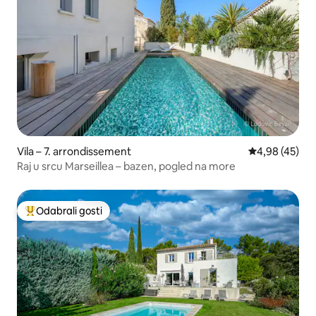
Vila – 7. arrondissement
Prosječna ocje
4,98 (45)
Raj u srcu Marseillea – bazen, pogled na more
Odabrali gosti
Među najviše rangiranima s oznakom „Odabrali gosti”