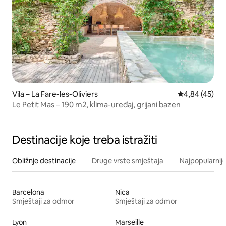
Vila – La Fare-les-Oliviers
Prosječna ocje
4,84 (45)
Le Petit Mas – 190 m2, klima-uređaj, grijani bazen
Destinacije koje treba istražiti
Obližnje destinacije
Druge vrste smještaja
Najpopularnije
Barcelona
Nica
Smještaji za odmor
Smještaji za odmor
Lyon
Marseille