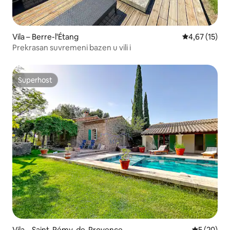
Vila – Berre-l'Étang
Prosječna ocje
4,67 (15)
Prekrasan suvremeni bazen u vili i
Superhost
Superhost
Vila – Saint-Rémy-de-Provence
Prosječna o
5 (20)