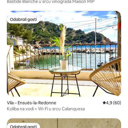
Bastide Blanche u srcu vinograda Maison MIP
Odabrali gosti
Odabrali gosti
Vila – Ensuès-la-Redonne
Prosječna ocj
4,9 (60)
Koliba na vodi + Wi-Fi u srcu Calanquesa
Odabrali gosti