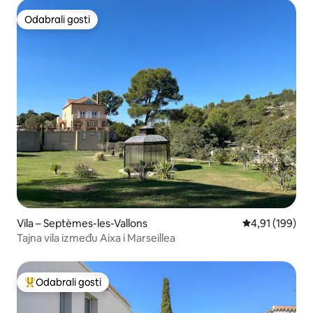
Odabrali gosti
Odabrali gosti
Vila – Septèmes-les-Vallons
Prosječna ocjen
4,91 (199)
Tajna vila između Aixa i Marseillea
Odabrali gosti
Među najviše rangiranima s oznakom „Odabrali gosti”