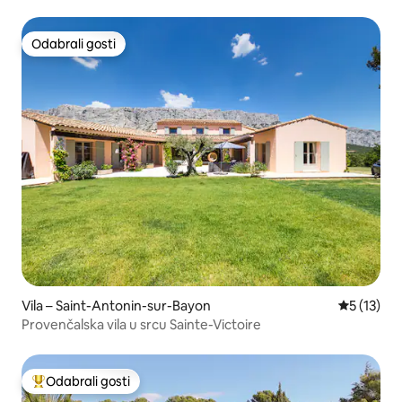
Odabrali gosti
Odabrali gosti
Vila – Saint-Antonin-sur-Bayon
Prosječna 
5 (13)
Provenčalska vila u srcu Sainte-Victoire
Odabrali gosti
Među najviše rangiranima s oznakom „Odabrali gosti”