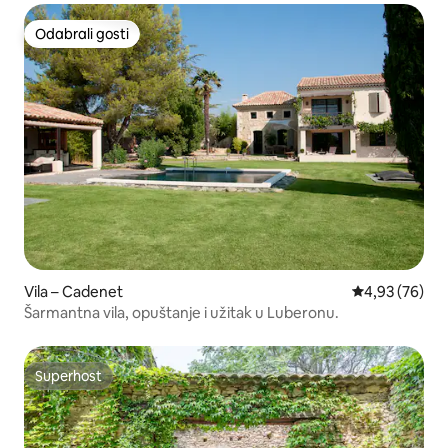
Odabrali gosti
Odabrali gosti
Vila – Cadenet
Prosječna ocje
4,93 (76)
Šarmantna vila, opuštanje i užitak u Luberonu.
Superhost
Superhost