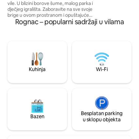
vile. U blizini borove šume, malog parka i
Savršeno za miran 
dječjeg igrališta. Zaboravite na sve svoje
ugodno i za božić
brige u ovom prostranom i opuštajućem
Nove godine.
Rognac – popularni sadržaji u vilama
smještaju. Ne brinite. Jednostavan
pristup. 5 minuta vožnje do: Carrefour
Marketa, Lidla, Aldija, centra grada i
trgovina itd. Blizu autoceste, zračne luke
i željezničkog kolodvora (SNCF). Obližnja
autobusna stanica (5 minuta hoda).
Idealan smještaj za 2 odrasle osobe.
(Moguće + najviše 1 ili 2 djeteta ili 1
odrasla osoba na kauču na razvlačenje).
Kuhinja
Wi-Fi
Besplatan parking
Bazen
u sklopu objekta