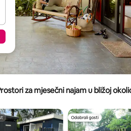
rostori za mjesečni najam u bližoj okoli
st
Odabrali gosti
st
Odabrali gosti