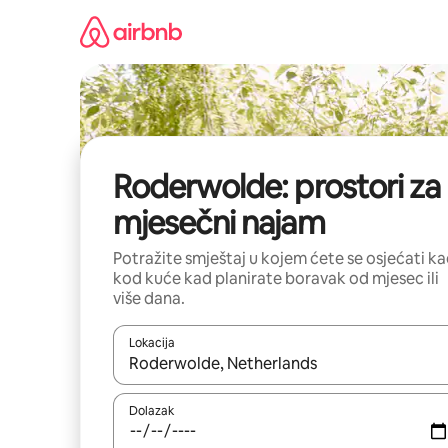
Prijeđi
na
sadržaj
Roderwolde: prostori za
mjesečni najam
Potražite smještaj u kojem ćete se osjećati k
kod kuće kad planirate boravak od mjesec ili
više dana.
Lokacija
Kada budu dostupni rezultati, moći ćete ih pregle
Dolazak