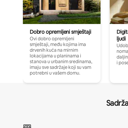
Dobro opremljeni smještaji
Digit
ljudi
Ovi dobro opremljeni
smještaji, među kojima ima
Udobn
drvenih kuća na mirnim
nomad
lokacijama u planinama i
dalji
stanova u urbanim sredinama,
i pos
imaju sve sadržaje koji su vam
potrebni u vašem domu.
Sadrža