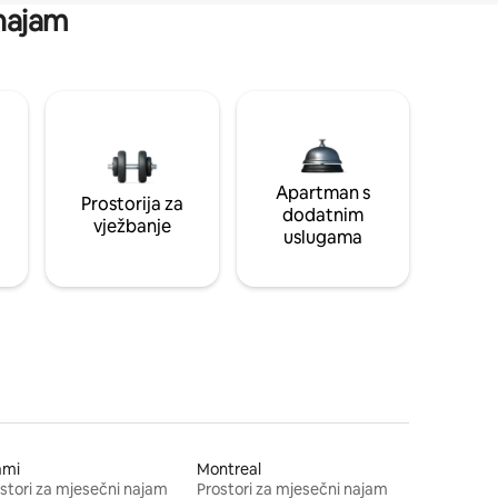
 najam
Apartman s
Prostorija za
dodatnim
vježbanje
uslugama
ami
Montreal
stori za mjesečni najam
Prostori za mjesečni najam