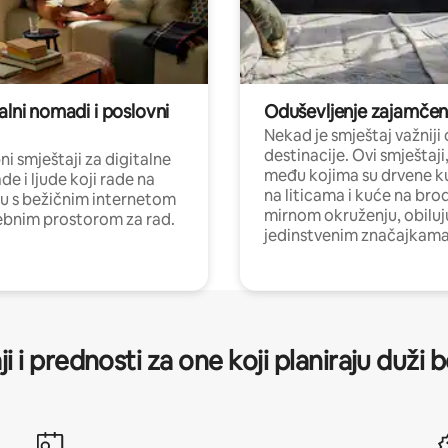
alni nomadi i poslovni
Oduševljenje zajamče
Nekad je smještaj važniji
destinacije. Ovi smještaji
i smještaji za digitalne
među kojima su drvene k
e i ljude koji rade na
na liticama i kuće na bro
nu s bežičnim internetom
mirnom okruženju, obiluj
ebnim prostorom za rad.
jedinstvenim značajkama
ji i prednosti za one koji planiraju duži 