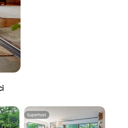
ci
Superhost
Superhost