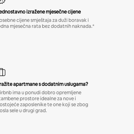
ednostavno izražene mjesečne cijene
osebne cijene smještaja za duži boravak i
edna mjesečna rata bez dodatnih naknada.*
ražite apartmane s dodatnim uslugama?
irbnb ima u ponudi dobro opremljene
tambene prostore idealne za nove i
ostojeće zaposlenike te one koji se zbog
osla sele u drugi grad.