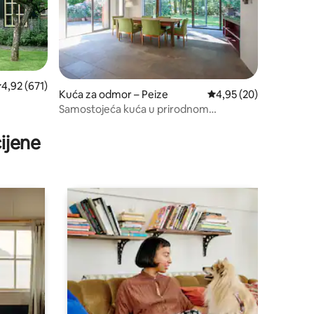
rosječna ocjena: 4,92/5, recenzija: 671
4,92 (671)
Kuća za odmor – Peize
Prosječna ocjena: 4,95
4,95 (20)
Samostojeća kuća u prirodnom
rezervatu De Onlanden
ijene