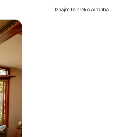
Iznajmite preko Airbnba
li prelaskom prstom po zaslonu.