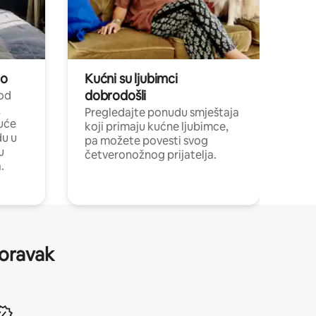
no
Kućni su ljubimci
dobrodošli
 od
,
Pregledajte ponudu smještaja
uće
koji primaju kućne ljubimce,
du u
pa možete povesti svog
u
četveronožnog prijatelja.
.
boravak