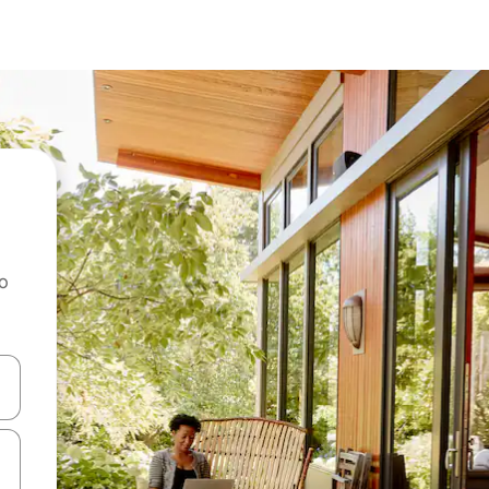
ao
dati koristeći se strelicama prema gore i prema dolje, kao i dodirom i