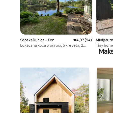
Seoska kućica – Een
Prosječna ocjena: 4,97/
4,97 (94)
Minijatur
Luksuzna kuća u prirodi, 5 kreveta, 2
Tiny home
Maks
kupaonice, 10% stresa
Leekster