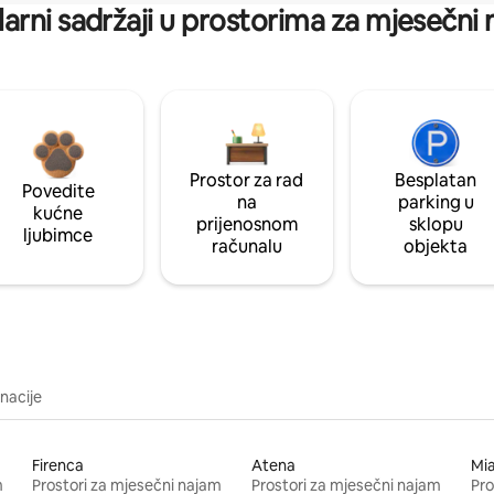
arni sadržaji u prostorima za mjesečni
Prostor za rad
Besplatan
Povedite
na
parking u
kućne
prijenosnom
sklopu
ljubimce
računalu
objekta
inacije
Firenca
Atena
Mi
m
Prostori za mjesečni najam
Prostori za mjesečni najam
Pro