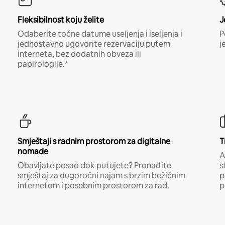
Fleksibilnost koju želite
J
Odaberite točne datume useljenja i iseljenja i
P
jednostavno ugovorite rezervaciju putem
j
interneta, bez dodatnih obveza ili
papirologije.*
Smještaji s radnim prostorom za digitalne
T
nomade
A
Obavljate posao dok putujete? Pronađite
s
smještaj za dugoročni najam s brzim bežičnim
p
internetom i posebnim prostorom za rad.
p