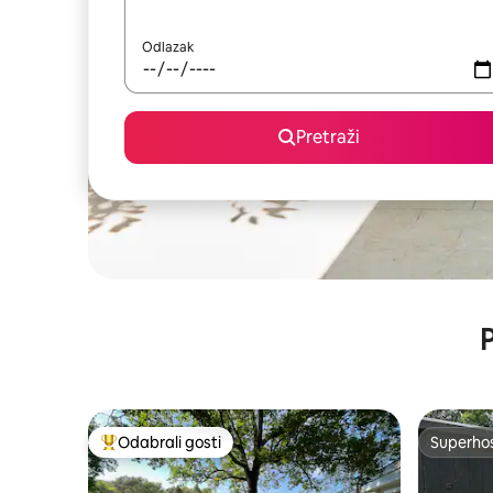
Odlazak
Pretraži
P
Odabrali gosti
Superho
Među najviše rangiranima s oznakom „Odabrali gosti”
Superho