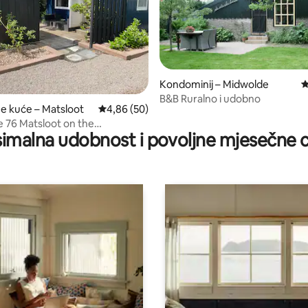
Kondominij – Midwolde
P
B&B Ruralno i udobno
5, recenzija: 94
ne kuće – Matsloot
Prosječna ocjena: 4,86/5, recenzija: 50
4,86 (50)
 76 Matsloot on the
imalna udobnost i povoljne mjesečne c
meer