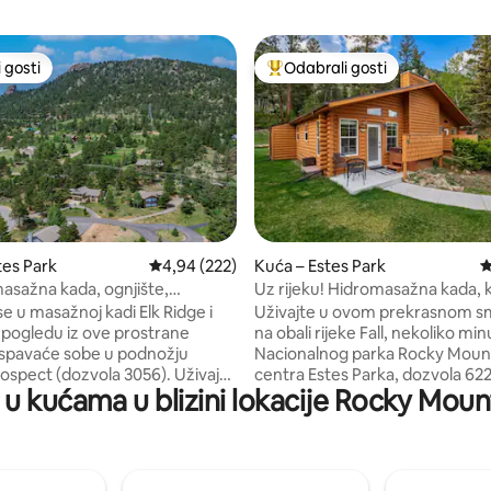
 gosti
Odabrali gosti
 gosti
Među najviše rangiranima s oz
, recenzija: 356
tes Park
Prosječna ocjena: 4,94/5, recenzija: 222
4,94 (222)
Kuća – Estes Park
P
masažna kada, ognjište,
Uz rijeku! Hidromasažna kada, 
 za rekreaciju u blizini RMNP-a,
e u masažnoj kadi Elk Ridge i
Uživajte u ovom prekrasnom sm
u pogledu iz ove prostrane
na obali rijeke Fall, nekoliko mi
4 spavaće sobe u podnožju
Nacionalnog parka Rocky Mount
rospect (dozvola 3056). Uživajte
centra Estes Parka, dozvola 622
i u kućama u blizini lokacije Rocky Moun
nju divljih životinja sa
rustikalni drveni strop, modernu
rijema - losovi, jeleni i stotine
unutrašnjost i privatnu masažn
rana slobodno lutaju! Nekoliko
pogledom na rijeku. + privatna masažna
 centra grada i nacionalnog
kada + Ribolov u rijeci + Udoban kamin u
dnevnom boravku otvorenog 