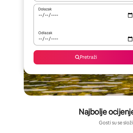
Dolazak
Odlazak
Pretraži
Najbolje ocijenj
Gosti su se složi