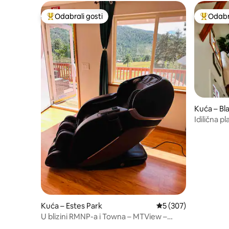
Odabrali gosti
Odabra
Među najviše rangiranima s oznakom „Odabrali gosti”
Među naj
Kuća – Bl
Idilična p
ognjište,
Kuća – Estes Park
Prosječna ocjena: 5/5
5 (307)
U blizini RMNP-a i Towna – MTView –
masažna kada – masažna stolica – klima-