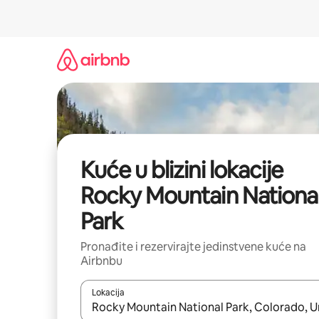
Prijeđi
na
sadržaj
Kuće u blizini lokacije
Rocky Mountain Nationa
Park
Pronađite i rezervirajte jedinstvene kuće na
Airbnbu
Lokacija
Kada budu dostupni rezultati, moći ćete ih pregle