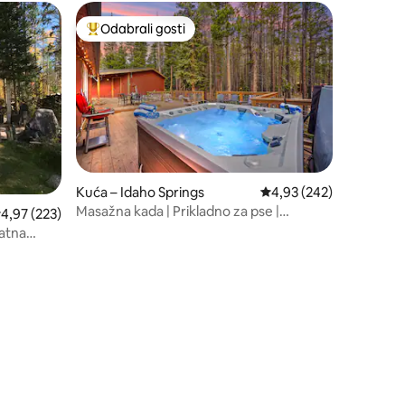
Odabrali gosti
nakom „Odabrali gosti”
Među najviše rangiranima s oznakom „Odabrali gosti”
Kuća – Idaho Springs
Prosječna ocjena: 4,93/
4,93 (242)
Masažna kada | Prikladno za pse |
rosječna ocjena: 4,97/5, recenzija: 223
4,97 (223)
Pješačenje i skijanje | 10 000 stopa
vatna