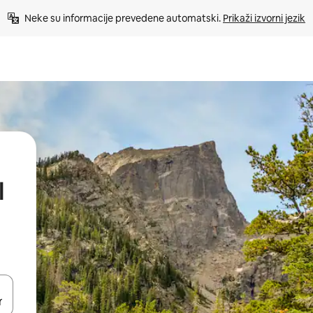
Neke su informacije prevedene automatski. 
Prikaži izvorni jezik
l
dati koristeći se strelicama prema gore i prema dolje, kao i dodirom i