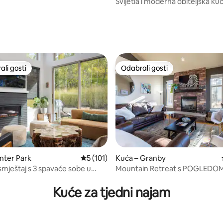
Svijetla i moderna obiteljska ku
do Denvera
, recenzija: 283
li gosti
Odabrali gosti
više rangiranima s oznakom „Odabrali gosti”
Odabrali gosti
nter Park
Prosječna ocjena: 5/5, recenzija: 101
5 (101)
Kuća – Granby
smještaj s 3 spavaće sobe u
Mountain Retreat s POGLEDOM
5, recenzija: 87
rku | Masažna kada | Prijevoz do
Kuće za tjedni najam