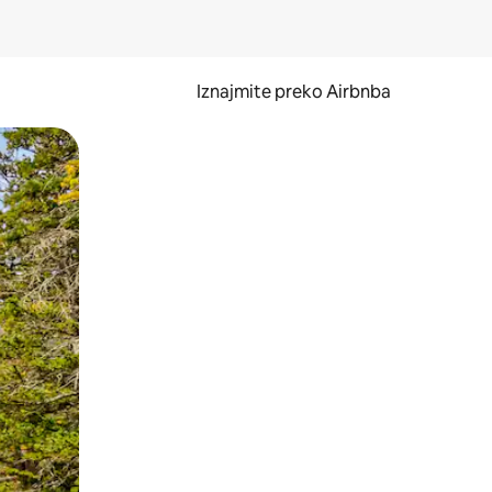
Iznajmite preko Airbnba
li prelaskom prstom po zaslonu.