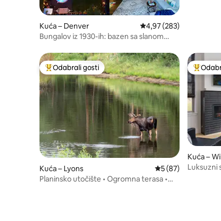
Kuća – Denver
Prosječna ocjena: 4,97/5
4,97 (283)
Bungalov iz 1930-ih: bazen sa slanom
vodom, masažna kada, veliko dvorište
Odabrali gosti
Odabra
Među najviše rangiranima s oznakom „Odabrali gosti”
Među naj
Kuća – Wi
Luksuzni 
Kuća – Lyons
Prosječna ocjena: 5/
5 (87)
Winter Pa
Planinsko utočište • Ogromna terasa •
skijališta
Predivan pogled