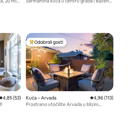
ća, 20 min
Šarmantna kuća u centru grada | Bazen,
ured i dvorište
Odabrali gosti
Među najviše rangiranima s oznakom „Odabrali gosti”
Prosječna ocjena: 4,85/5, recenzija: 53
4,85 (53)
Kuća – Arvada
Prosječna ocjena: 4,96/
4,96 (113)
!
Prostrano utočište Arvada u blizini
Denvera i Starog grada