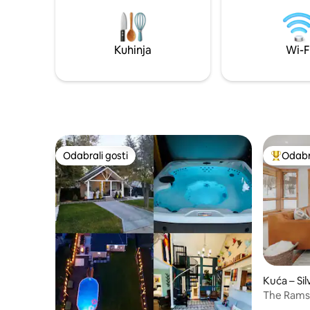
jednu ulicu od parka (gdje ima puno
kreveti (š
losova) i 5 minuta od grada. + ekološki
rekreacij
prihvatljiv klima-uređaj i grijanje + punjač
+ Potpuno
za električna vozila (220 V) + štednjak na
pametna t
Kuhinja
Wi-F
drva + drvo obrađeno sredstvom protiv
prostor s 
tvrdokrilaca + velika kuhinja, praonica
dodaci za bebe Savršen
rublja + Ambijentalna svjetla + tuš-kabina
najviše 8 
Studio Zen za 2 osobe, oko 2023.
Odabrali gosti
Odabra
Odabrali gosti
Među naj
Kuća – Si
The Ramse
brvnara!