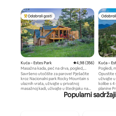
Odabrali gosti
Odabrali
Među najviše rangiranima s oznakom „Odabrali gosti”
Odabrali
Kuća – Estes Park
Prosječna ocjena: 4,98/5
4,98 (356)
Kuća – Es
Masažna kada, peć na drva, pogled,
Pogledi, 
roštilj, bračni krevet, punjač za električna
prostorija
Savršeno utočište za parove! Pješačite
Opustite s
vozila
grad
kroz Nacionalni park Rocky Mountain s
uživajte 
ulaznih vrata, uživajte u privatnoj
kolibe s 
masažnoj kadi, uživajte u štednjaku na
planine P
Popularni sadržaj
drva, napunite automobil i promatrajte
u promatra
zvijezde ispod krovnog prozora s
stražnjeg t
luksuznog bračnog kreveta (21-
divljih pu
ZONE3143). „Daleko najbolji Airbnb u
minuta od
kojem smo odsjeli” - Allison Udaljeno
parka. + privatna masažna kada + bračni