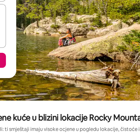
ene kuće u blizini lokacije Rocky Mount
li: ti smještaji imaju visoke ocjene u pogledu lokacije, čistoće i