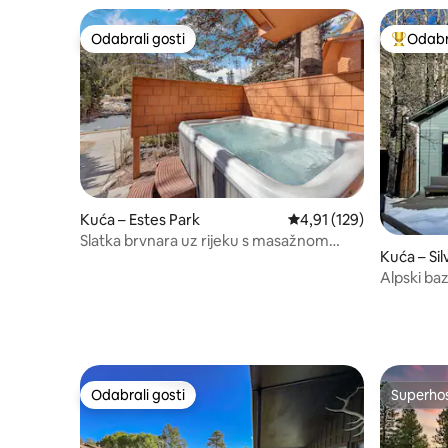
uređaj
Odabrali gosti
Odabra
Odabrali gosti
Među naj
Kuća – Estes Park
Prosječna ocjena: 4,91/5
4,91 (129)
Slatka brvnara uz rijeku s masažnom
Kuća – Si
kadom!
Alpski baz
grada
Odabrali gosti
Superho
Odabrali gosti
Superho