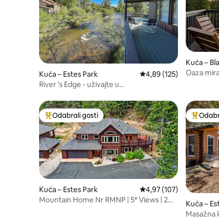
Kuća – Bl
Oaza mira
Kuća – Estes Park
Prosječna ocjena: 4,89/5
4,89 (125)
kada, sau
River 's Edge - uživajte u
odmoru/masažnoj kadi uz rijeku
Odabrali gosti
Odabra
Među najviše rangiranima s oznakom „Odabrali gosti”
Među naj
Kuća – Estes Park
Prosječna ocjena: 4,97/5
4,97 (107)
Mountain Home Nr RMNP | 5* Views | 2
Kuća – Es
Living Rooms
Masažna k