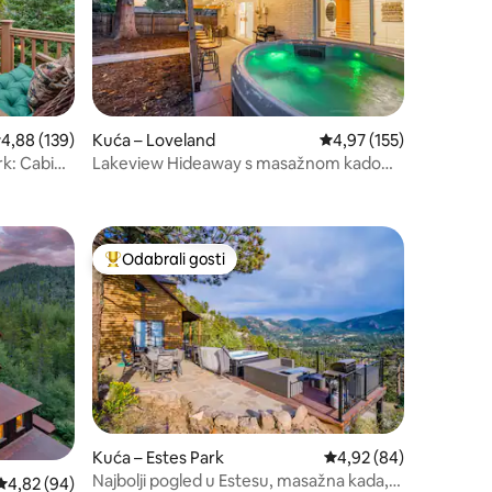
rosječna ocjena: 4,88/5, recenzija: 139
4,88 (139)
Kuća – Loveland
Prosječna ocjena: 4,97/
4,97 (155)
rk: Cabin
Lakeview Hideaway s masažnom kadom i
vanjskim ognjištem
Odabrali gosti
Među najviše rangiranima s oznakom „Odabrali gosti”
Kuća – Estes Park
Prosječna ocjena: 4,92
4,92 (84)
Najbolji pogled u Estesu, masažna kada,
Prosječna ocjena: 4,82/5, recenzija: 94
4,82 (94)