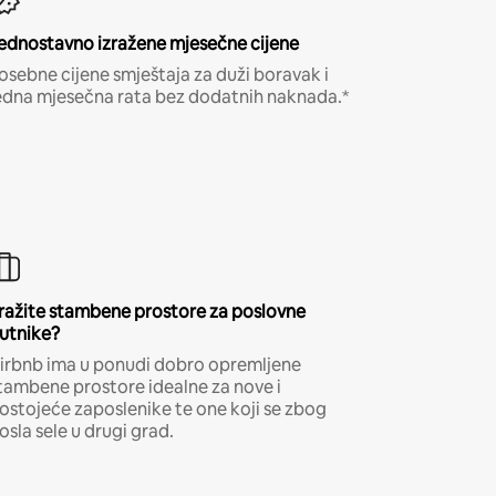
ednostavno izražene mjesečne cijene
osebne cijene smještaja za duži boravak i
edna mjesečna rata bez dodatnih naknada.*
ražite stambene prostore za poslovne
utnike?
irbnb ima u ponudi dobro opremljene
tambene prostore idealne za nove i
ostojeće zaposlenike te one koji se zbog
osla sele u drugi grad.