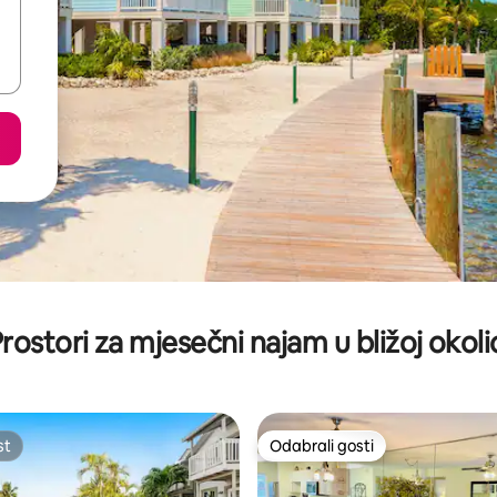
rostori za mjesečni najam u bližoj okoli
st
Odabrali gosti
st
Odabrali gosti