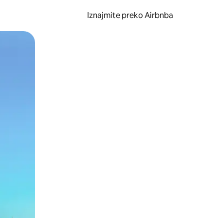
Iznajmite preko Airbnba
li prelaskom prstom po zaslonu.