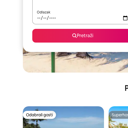
Odlazak
Pretraži
P
Odabrali gosti
Superho
Odabrali gosti
Superho