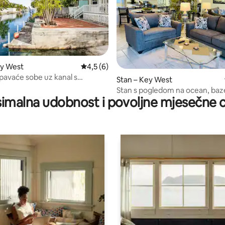
ey West
Prosječna ocjena: 4,5/5, recenzija: 6
4,5 (6)
5, recenzija: 46
spavaće sobe uz kanal s
Stan – Key West
 Key Westu
Stan s pogledom na ocean, ba
imalna udobnost i povoljne mjesečne c
jacuzzijem i teniskim terenom