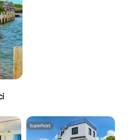
ci
Superhost
Superhost