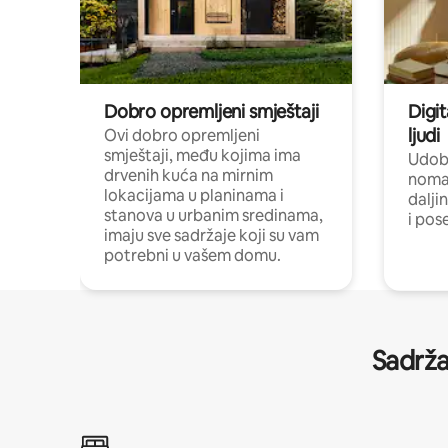
Dobro opremljeni smještaji
Digit
ljudi
Ovi dobro opremljeni
smještaji, među kojima ima
Udobn
drvenih kuća na mirnim
nomad
lokacijama u planinama i
dalji
stanova u urbanim sredinama,
i pos
imaju sve sadržaje koji su vam
potrebni u vašem domu.
Sadrža