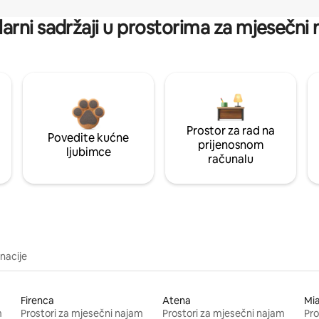
arni sadržaji u prostorima za mjesečni
Prostor za rad na
Povedite kućne
prijenosnom
ljubimce
računalu
inacije
Firenca
Atena
Mi
m
Prostori za mjesečni najam
Prostori za mjesečni najam
Pro