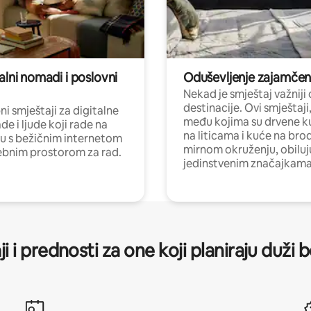
alni nomadi i poslovni
Oduševljenje zajamče
Nekad je smještaj važniji
destinacije. Ovi smještaji
i smještaji za digitalne
među kojima su drvene k
e i ljude koji rade na
na liticama i kuće na bro
nu s bežičnim internetom
mirnom okruženju, obiluj
ebnim prostorom za rad.
jedinstvenim značajkama
ji i prednosti za one koji planiraju duži 