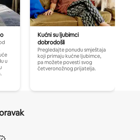
no
Kućni su ljubimci
dobrodošli
 od
,
Pregledajte ponudu smještaja
uće
koji primaju kućne ljubimce,
du u
pa možete povesti svog
u
četveronožnog prijatelja.
.
boravak