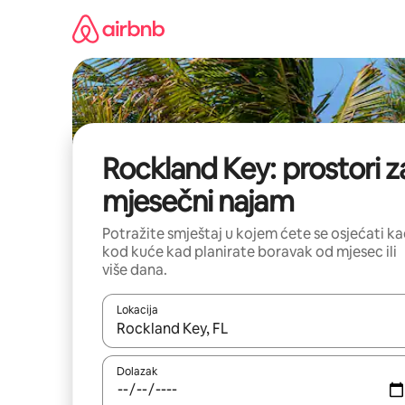
Prijeđi
na
sadržaj
Rockland Key: prostori z
mjesečni najam
Potražite smještaj u kojem ćete se osjećati k
kod kuće kad planirate boravak od mjesec ili
više dana.
Lokacija
Kada budu dostupni rezultati, moći ćete ih pregle
Dolazak