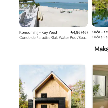
Kuća – K
Kondominij – Key West
Prosječna ocjena: 4,96/
4,96 (46)
Kuća s 2 
Condo de Paradise/Salt Water Pool/Boat
rampom u
Dock
Maks