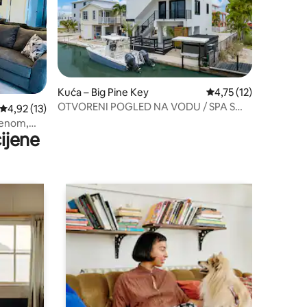
Kuća – Big Pine Key
Prosječna ocjena: 4,75
4,75 (12)
OTVORENI POGLED NA VODU / SPA S
Prosječna ocjena: 4,92/5, recenzija: 13
4,92 (13)
GRIJANIM BAZENOM / Luksuz
zenom,
ijene