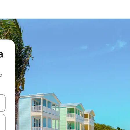
a
ao
dati koristeći se strelicama prema gore i prema dolje, kao i dodirom i