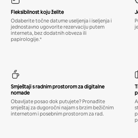
Fleksibilnost koju želite
J
Odaberite točne datume useljenja i iseljenja i
P
jednostavno ugovorite rezervaciju putem
j
interneta, bez dodatnih obveza ili
papirologije.*
Smještaji s radnim prostorom za digitalne
T
nomade
p
Obavljate posao dok putujete? Pronađite
A
smještaj za dugoročni najam s brzim bežičnim
s
internetom i posebnim prostorom za rad.
p
p