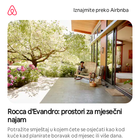
Prijeđi
na
Iznajmite preko Airbnba
sadržaj
Rocca d'Evandro: prostori za mjesečni
najam
Potražite smještaj u kojem ćete se osjećati kao kod
kuće kad planirate boravak od mjesec ili više dana.