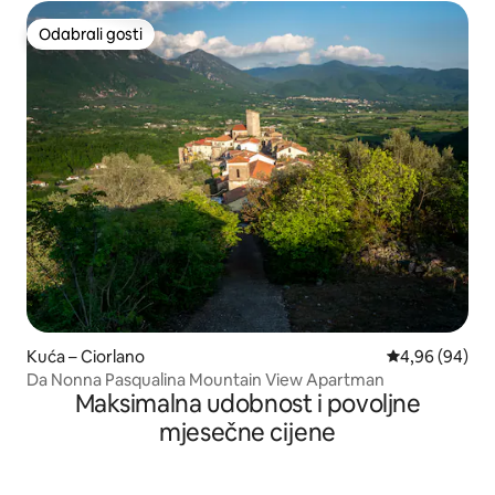
Odabrali gosti
Odabrali gosti
Kuća – Ciorlano
Prosječna ocje
4,96 (94)
Da Nonna Pasqualina Mountain View Apartman
Maksimalna udobnost i povoljne
mjesečne cijene