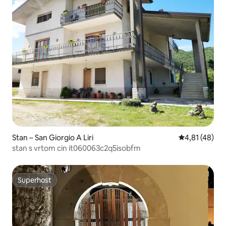
Stan – San Giorgio A Liri
Prosječna ocje
4,81 (48)
stan s vrtom cin it060063c2q5isobfm
Superhost
Superhost