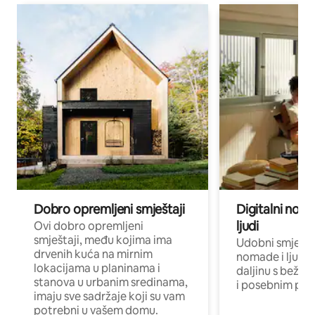
Dobro opremljeni smještaji
Digitalni noma
ljudi
Ovi dobro opremljeni
smještaji, među kojima ima
Udobni smještaj
drvenih kuća na mirnim
nomade i ljude 
lokacijama u planinama i
daljinu s bežič
stanova u urbanim sredinama,
i posebnim pro
imaju sve sadržaje koji su vam
potrebni u vašem domu.