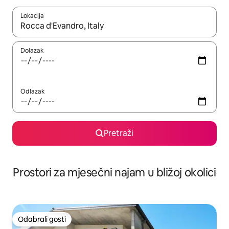
Lokacija
Kada budu dostupni rezultati, moći ćete ih pregledati koristeći
Dolazak
Odlazak
Pretraži
Prostori za mjesečni najam u bližoj okolici
Odabrali gosti
Odabrali gosti