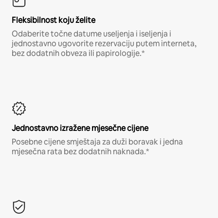
Fleksibilnost koju želite
Odaberite točne datume useljenja i iseljenja i
jednostavno ugovorite rezervaciju putem interneta,
bez dodatnih obveza ili papirologije.*
Jednostavno izražene mjesečne cijene
Posebne cijene smještaja za duži boravak i jedna
mjesečna rata bez dodatnih naknada.*