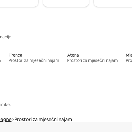
inacije
Firenca
Atena
Mi
m
Prostori za mjesečni najam
Prostori za mjesečni najam
Pro
nimke.
pagne
Prostori za mjesečni najam