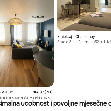
Smještaj – Chancenay
5, recenzija: 16
Studio 3 "Le Fourneau52" u blizi
Diziera
r-le-Duc
Prosječna ocjena: 4,87/5, recenzija: 266
4,87 (266)
rišanski smještaj – željeznička
imalna udobnost i povoljne mjesečne c
centar grada