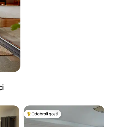
ci
Odabrali gosti
Među najviše rangiranima s oznakom „Odabrali gosti”