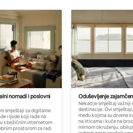
alni nomadi i poslovni
Oduševljenje zajamče
Nekad je smještaj važniji
destinacije. Ovi smještaji
i smještaji za digitalne
među kojima su drvene k
e i ljude koji rade na
na liticama i kuće na bro
nu s bežičnim internetom
mirnom okruženju, obiluj
ebnim prostorom za rad.