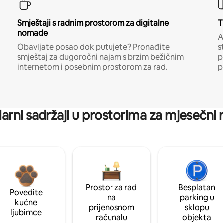
Smještaji s radnim prostorom za digitalne
T
nomade
A
Obavljate posao dok putujete? Pronađite
s
smještaj za dugoročni najam s brzim bežičnim
p
internetom i posebnim prostorom za rad.
p
arni sadržaji u prostorima za mjesečni
Prostor za rad
Besplatan
Povedite
na
parking u
kućne
prijenosnom
sklopu
ljubimce
računalu
objekta