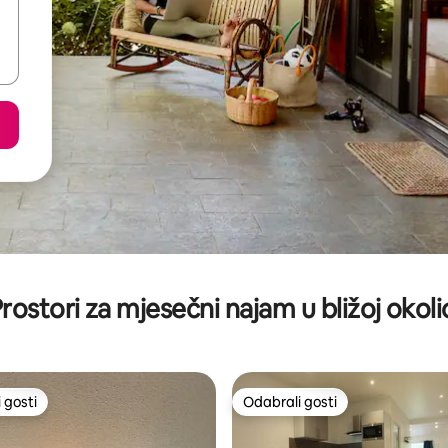
rostori za mjesečni najam u bližoj okoli
 gosti
Odabrali gosti
 gosti
Odabrali gosti