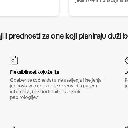
jedinstvenim značajkama
ji i prednosti za one koji planiraju duži 
Fleksibilnost koju želite
J
Odaberite točne datume useljenja i iseljenja i
P
jednostavno ugovorite rezervaciju putem
j
interneta, bez dodatnih obveza ili
papirologije.*