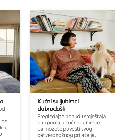
no
Kućni su ljubimci
dobrodošli
 od
,
Pregledajte ponudu smještaja
uće
koji primaju kućne ljubimce,
du u
pa možete povesti svog
u
četveronožnog prijatelja.