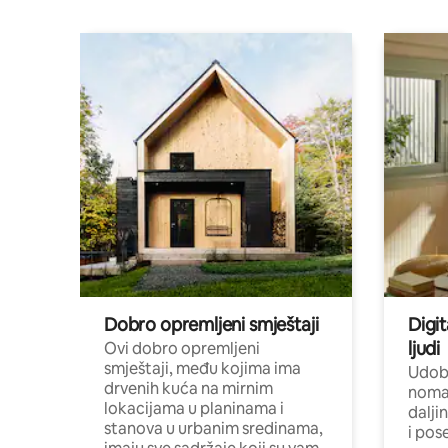
Dobro opremljeni smještaji
Digit
ljudi
Ovi dobro opremljeni
smještaji, među kojima ima
Udobn
drvenih kuća na mirnim
nomad
lokacijama u planinama i
dalji
stanova u urbanim sredinama,
i pos