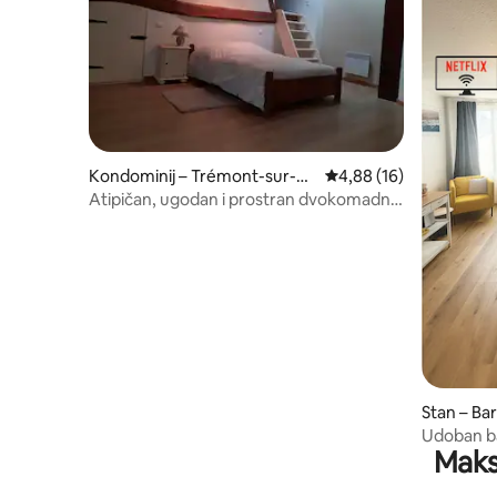
Kondominij – Trémont-sur-Sa
Prosječna ocjena: 4,88/
4,88 (16)
ulx
Atipičan, ugodan i prostran dvokomadni
stan
Stan – Ba
Udoban ba
Maks
stanica i 