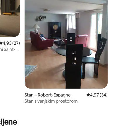
Prosječna ocjena: 4,93/5, recenzija: 27
4,93 (27)
ni Saint-
Stan – Robert-Espagne
Prosječna ocjena: 4,97
4,97 (34)
Stan s vanjskim prostorom
ijene