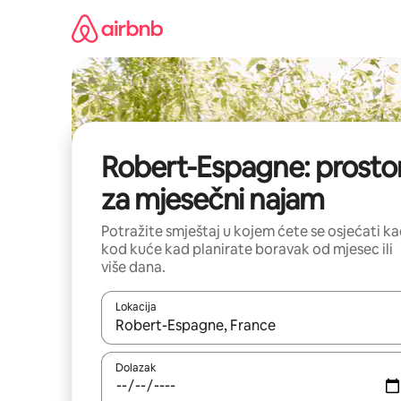
Prijeđi
na
sadržaj
Robert-Espagne: prostor
za mjesečni najam
Potražite smještaj u kojem ćete se osjećati k
kod kuće kad planirate boravak od mjesec ili
više dana.
Lokacija
Kada budu dostupni rezultati, moći ćete ih pregle
Dolazak