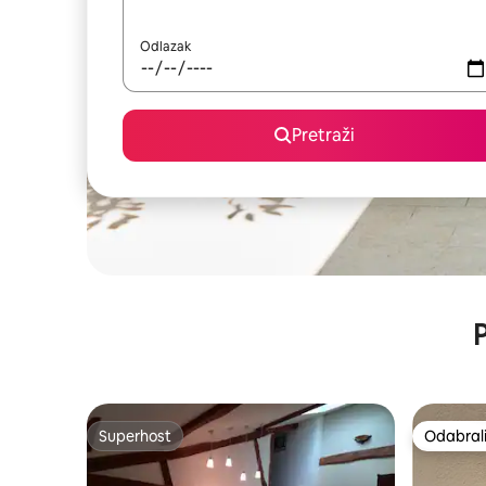
Odlazak
Pretraži
P
Superhost
Odabrali
Superhost
Odabrali