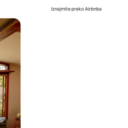
Iznajmite preko Airbnba
li prelaskom prstom po zaslonu.