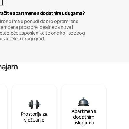
ražite apartmane s dodatnim uslugama?
irbnb ima u ponudi dobro opremljene
tambene prostore idealne za nove i
ostojeće zaposlenike te one koji se zbog
osla sele u drugi grad.
 najam
Apartman s
Prostorija za
dodatnim
vježbanje
uslugama