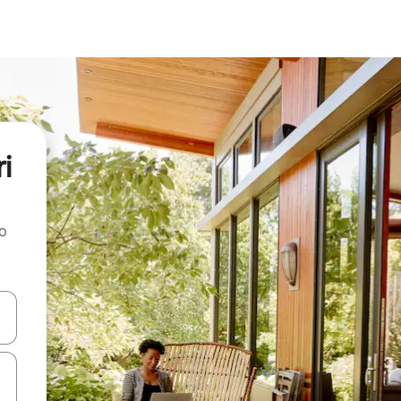
i
ao
dati koristeći se strelicama prema gore i prema dolje, kao i dodirom i