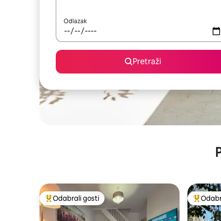
Odlazak
Pretraži
P
Odabrali gosti
Odabra
Među najviše rangiranima s oznakom „Odabrali gosti”
Među naj