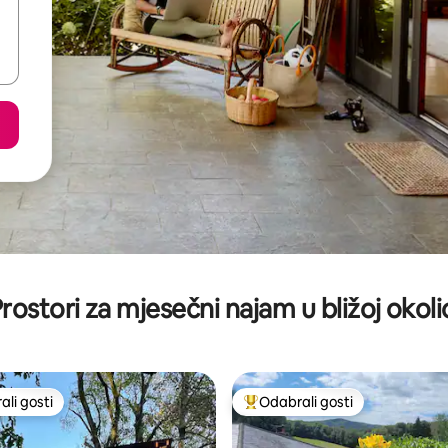
rostori za mjesečni najam u bližoj okoli
li gosti
Odabrali gosti
više rangiranima s oznakom „Odabrali gosti”
Među najviše rangiranima s oz