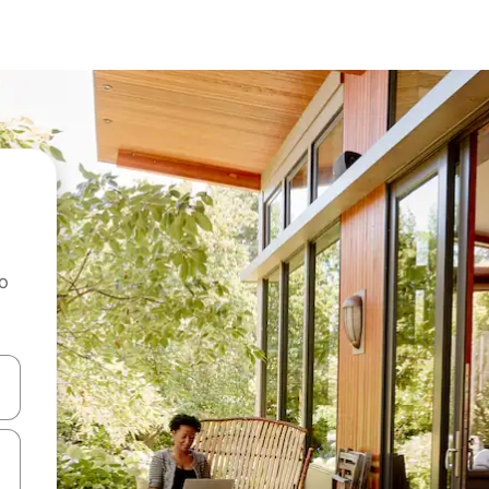
ao
dati koristeći se strelicama prema gore i prema dolje, kao i dodirom i