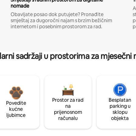
nomade
A
Obavljate posao dok putujete? Pronađite
s
smještaj za dugoročni najam s brzim bežičnim
p
internetom i posebnim prostorom za rad.
p
arni sadržaji u prostorima za mjesečni
Prostor za rad
Besplatan
Povedite
na
parking u
kućne
prijenosnom
sklopu
ljubimce
računalu
objekta