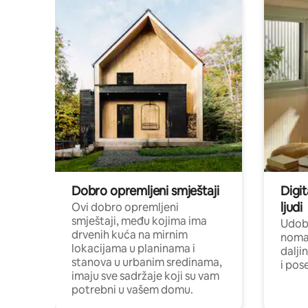
Dobro opremljeni smještaji
Digit
ljudi
Ovi dobro opremljeni
smještaji, među kojima ima
Udobn
drvenih kuća na mirnim
nomad
lokacijama u planinama i
dalji
stanova u urbanim sredinama,
i pos
imaju sve sadržaje koji su vam
potrebni u vašem domu.