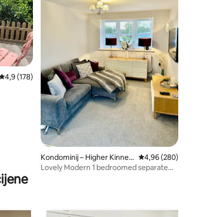
Prosječna ocjena: 4,9/5, recenzija: 178
4,9 (178)
Kondominij – Higher Kinnert
Prosječna ocjena: 4,96/
4,96 (280)
on
Lovely Modern 1 bedroomed separate
ijene
with en-suite