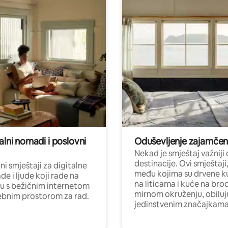
alni nomadi i poslovni
Oduševljenje zajamče
Nekad je smještaj važniji
destinacije. Ovi smještaji
i smještaji za digitalne
među kojima su drvene k
e i ljude koji rade na
na liticama i kuće na bro
nu s bežičnim internetom
mirnom okruženju, obiluj
ebnim prostorom za rad.
jedinstvenim značajkama