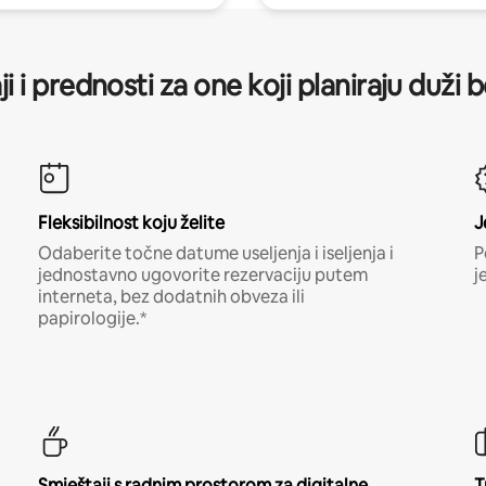
ji i prednosti za one koji planiraju duži 
Fleksibilnost koju želite
J
Odaberite točne datume useljenja i iseljenja i
P
jednostavno ugovorite rezervaciju putem
j
interneta, bez dodatnih obveza ili
papirologije.*
Smještaji s radnim prostorom za digitalne
T