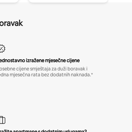
boravak
ednostavno izražene mjesečne cijene
osebne cijene smještaja za duži boravak i
edna mjesečna rata bez dodatnih naknada.*
ražite apartmane s dodatnim uslugama?