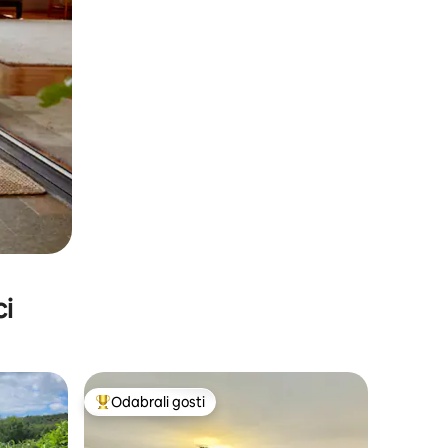
ci
Odabrali gosti
nakom „Odabrali gosti”
Među najviše rangiranima s oznakom „Odabrali gosti”