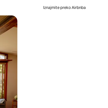
Iznajmite preko Airbnba
li prelaskom prstom po zaslonu.