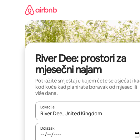
Prijeđi
na
sadržaj
River Dee: prostori za
mjesečni najam
Potražite smještaj u kojem ćete se osjećati k
kod kuće kad planirate boravak od mjesec ili
više dana.
Lokacija
Kada budu dostupni rezultati, moći ćete ih pregle
Dolazak