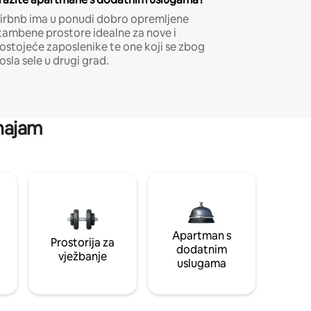
irbnb ima u ponudi dobro opremljene
tambene prostore idealne za nove i
ostojeće zaposlenike te one koji se zbog
osla sele u drugi grad.
 najam
Apartman s
Prostorija za
dodatnim
vježbanje
uslugama