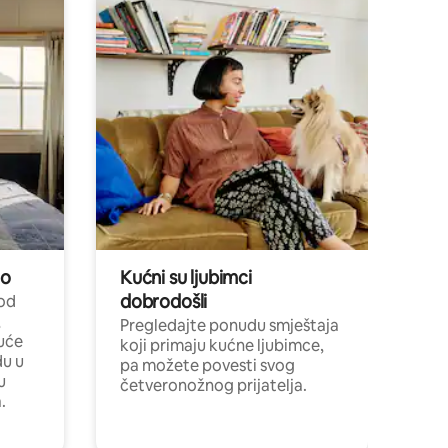
no
Kućni su ljubimci
dobrodošli
 od
,
Pregledajte ponudu smještaja
uće
koji primaju kućne ljubimce,
du u
pa možete povesti svog
u
četveronožnog prijatelja.
.