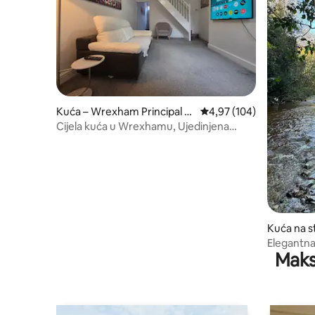
Kuća – Wrexham Principal A
Prosječna ocjena: 4,97/5
4,97 (104)
rea
Cijela kuća u Wrexhamu, Ujedinjena
Kraljevina
Kuća na s
ipal Area
Elegantna
Maks