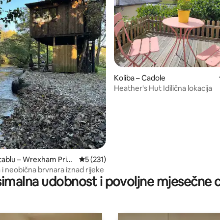
, recenzija: 104
Koliba – Cadole
Heather's Hut Idilična lokacija
tablu – Wrexham Princ
Prosječna ocjena: 5/5, recenzija: 231
5 (231)
 i neobična brvnara iznad rijeke
imalna udobnost i povoljne mjesečne c