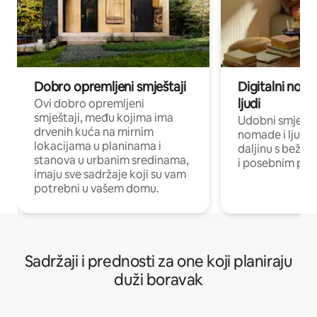
Dobro opremljeni smještaji
Digitalni noma
ljudi
Ovi dobro opremljeni
smještaji, među kojima ima
Udobni smještaj
drvenih kuća na mirnim
nomade i ljude 
lokacijama u planinama i
daljinu s bežič
stanova u urbanim sredinama,
i posebnim pro
imaju sve sadržaje koji su vam
potrebni u vašem domu.
Sadržaji i prednosti za one koji planiraju
duži boravak