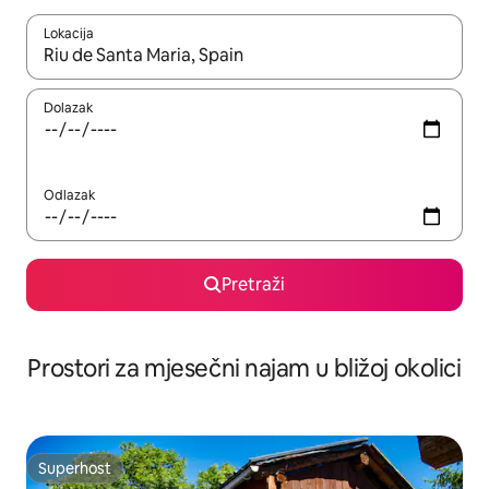
Lokacija
Kada budu dostupni rezultati, moći ćete ih pregledati koristeći
Dolazak
Odlazak
Pretraži
Prostori za mjesečni najam u bližoj okolici
Superhost
Superhost