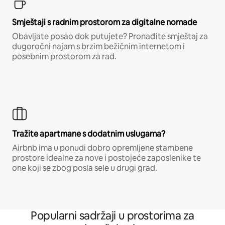
Smještaji s radnim prostorom za digitalne nomade
Obavljate posao dok putujete? Pronađite smještaj za
dugoročni najam s brzim bežičnim internetom i
posebnim prostorom za rad.
Tražite apartmane s dodatnim uslugama?
Airbnb ima u ponudi dobro opremljene stambene
prostore idealne za nove i postojeće zaposlenike te
one koji se zbog posla sele u drugi grad.
Popularni sadržaji u prostorima za