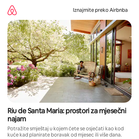
Prijeđi
na
Iznajmite preko Airbnba
sadržaj
Riu de Santa Maria: prostori za mjesečni
najam
Potražite smještaj u kojem ćete se osjećati kao kod
kuće kad planirate boravak od mjesec ili više dana.