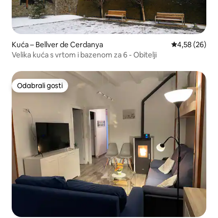
Kuća – Bellver de Cerdanya
Prosječna ocje
4,58 (26)
Velika kuća s vrtom i bazenom za 6 - Obitelji
Odabrali gosti
Odabrali gosti