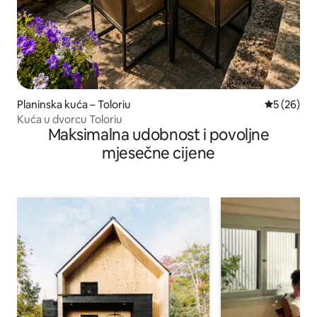
Planinska kuća – Toloriu
Prosječna o
5 (26)
Kuća u dvorcu Toloriu
Maksimalna udobnost i povoljne
mjesečne cijene