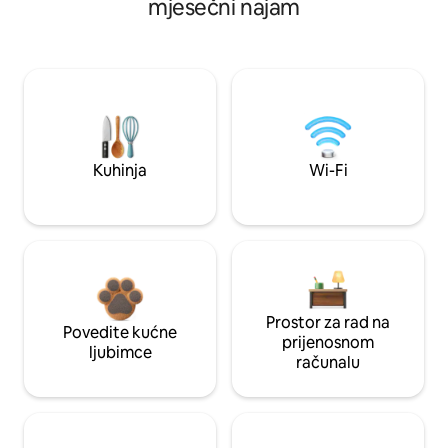
mjesečni najam
Kuhinja
Wi-Fi
Prostor za rad na
Povedite kućne
prijenosnom
ljubimce
računalu