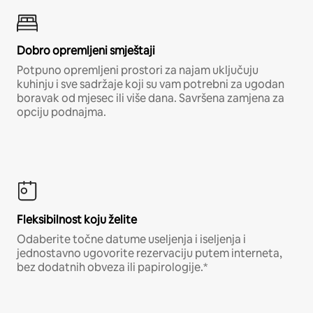
Dobro opremljeni smještaji
Potpuno opremljeni prostori za najam uključuju
kuhinju i sve sadržaje koji su vam potrebni za ugodan
boravak od mjesec ili više dana. Savršena zamjena za
opciju podnajma.
Fleksibilnost koju želite
Odaberite točne datume useljenja i iseljenja i
jednostavno ugovorite rezervaciju putem interneta,
bez dodatnih obveza ili papirologije.*