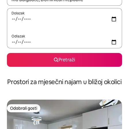
Dolazak
Odlazak
Pretraži
Prostori za mjesečni najam u bližoj okolici
Odabrali gosti
Odabrali gosti