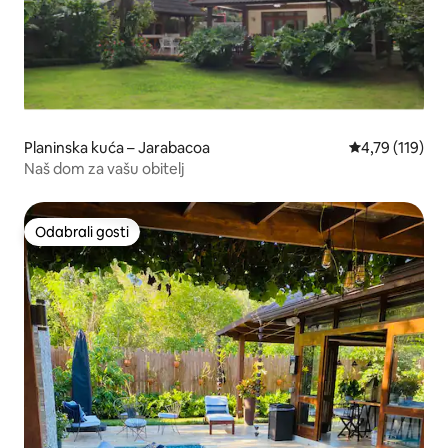
Planinska kuća – Jarabacoa
Prosječna ocjen
4,79 (119)
Naš dom za vašu obitelj
Odabrali gosti
Odabrali gosti