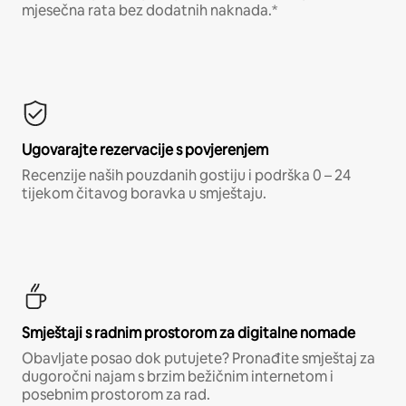
mjesečna rata bez dodatnih naknada.*
Ugovarajte rezervacije s povjerenjem
Recenzije naših pouzdanih gostiju i podrška 0 – 24
tijekom čitavog boravka u smještaju.
Smještaji s radnim prostorom za digitalne nomade
Obavljate posao dok putujete? Pronađite smještaj za
dugoročni najam s brzim bežičnim internetom i
posebnim prostorom za rad.