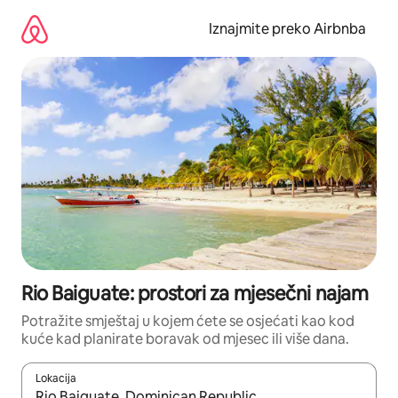
Prijeđi
na
Iznajmite preko Airbnba
sadržaj
Rio Baiguate: prostori za mjesečni najam
Potražite smještaj u kojem ćete se osjećati kao kod
kuće kad planirate boravak od mjesec ili više dana.
Lokacija
Kada budu dostupni rezultati, moći ćete ih pregledati koristeći