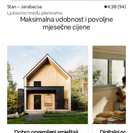
Stan – Jarabacoa
Prosječna ocje
4,98 (94)
Ljubavnici među planinama
Maksimalna udobnost i povoljne
mjesečne cijene
Dobro opremljeni smještaji
Digitalni noma