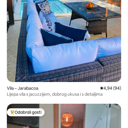
Vila – Jarabacoa
Prosječna ocje
4,94 (94)
Lijepa vila s jacuzzijem, dobrog ukusa i s detaljima
Odabrali gosti
Među najviše rangiranima s oznakom „Odabrali gosti”