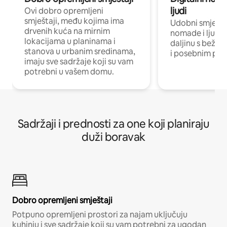
ljudi
Ovi dobro opremljeni
smještaji, među kojima ima
Udobni smještaj
drvenih kuća na mirnim
nomade i ljude 
lokacijama u planinama i
daljinu s bežič
stanova u urbanim sredinama,
i posebnim pro
imaju sve sadržaje koji su vam
potrebni u vašem domu.
Sadržaji i prednosti za one koji planiraju
duži boravak
Dobro opremljeni smještaji
Potpuno opremljeni prostori za najam uključuju
kuhinju i sve sadržaje koji su vam potrebni za ugodan