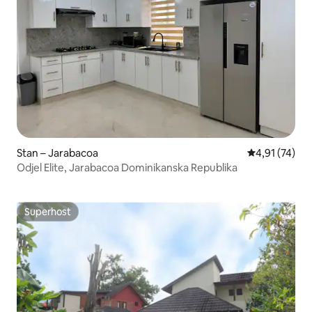
Stan – Jarabacoa
Prosječna ocje
4,91 (74)
Odjel Elite, Jarabacoa Dominikanska Republika
Superhost
Superhost