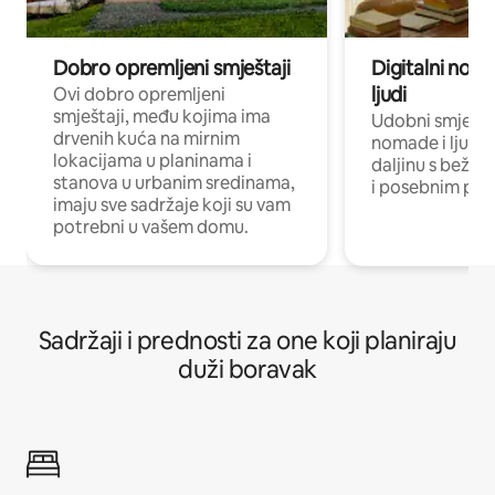
Dobro opremljeni smještaji
Digitalni noma
ljudi
Ovi dobro opremljeni
smještaji, među kojima ima
Udobni smještaj
drvenih kuća na mirnim
nomade i ljude 
lokacijama u planinama i
daljinu s bežič
stanova u urbanim sredinama,
i posebnim pro
imaju sve sadržaje koji su vam
potrebni u vašem domu.
Sadržaji i prednosti za one koji planiraju
duži boravak