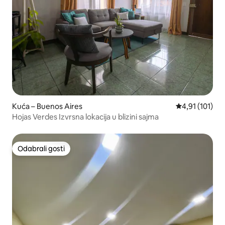
Kuća – Buenos Aires
Prosječna ocje
4,91 (101)
Hojas Verdes Izvrsna lokacija u blizini sajma
Odabrali gosti
Odabrali gosti