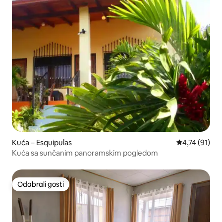
Kuća – Esquipulas
Prosječna ocj
4,74 (91)
Kuća sa sunčanim panoramskim pogledom
Odabrali gosti
Odabrali gosti