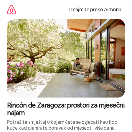
Prijeđi
na
Iznajmite preko Airbnba
sadržaj
Rincón de Zaragoza: prostori za mjesečni
najam
Potražite smještaj u kojem ćete se osjećati kao kod
kuće kad planirate boravak od mjesec ili više dana.