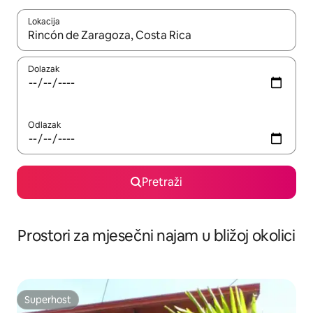
Lokacija
Kada budu dostupni rezultati, moći ćete ih pregledati koristeći
Dolazak
Odlazak
Pretraži
Prostori za mjesečni najam u bližoj okolici
Superhost
Superhost