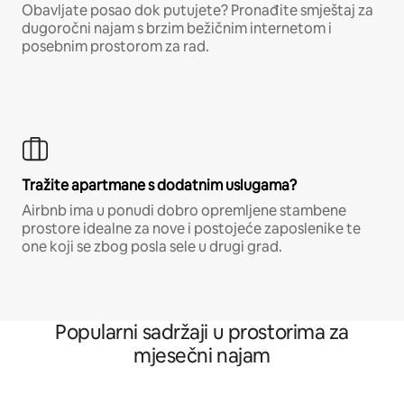
Obavljate posao dok putujete? Pronađite smještaj za
dugoročni najam s brzim bežičnim internetom i
posebnim prostorom za rad.
Tražite apartmane s dodatnim uslugama?
Airbnb ima u ponudi dobro opremljene stambene
prostore idealne za nove i postojeće zaposlenike te
one koji se zbog posla sele u drugi grad.
Popularni sadržaji u prostorima za
mjesečni najam