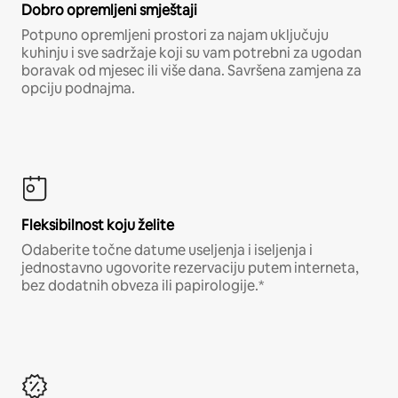
Dobro opremljeni smještaji
Potpuno opremljeni prostori za najam uključuju
kuhinju i sve sadržaje koji su vam potrebni za ugodan
boravak od mjesec ili više dana. Savršena zamjena za
opciju podnajma.
Fleksibilnost koju želite
Odaberite točne datume useljenja i iseljenja i
jednostavno ugovorite rezervaciju putem interneta,
bez dodatnih obveza ili papirologije.*