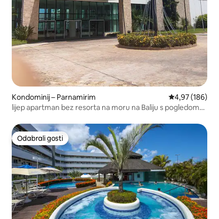
Kondominij – Parnamirim
Prosječna ocjen
4,97 (186)
lijep apartman bez resorta na moru na Baliju s pogledom
na more
Odabrali gosti
Odabrali gosti