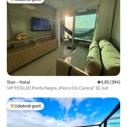
Među najviše rangiranima s oznakom „Odabrali gosti”
Stan – Natal
Prosječna ocjen
4,85 (394)
VIP POGLED Ponta Negra „Morro Do Careca” 32. kat
Odabrali gosti
Među najviše rangiranima s oznakom „Odabrali gosti”