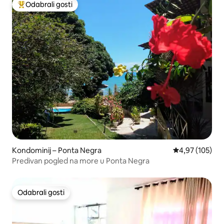
Odabrali gosti
Među najviše rangiranima s oznakom „Odabrali gosti”
Kondominij – Ponta Negra
Prosječna ocjen
4,97 (105)
Predivan pogled na more u Ponta Negra
Odabrali gosti
Odabrali gosti