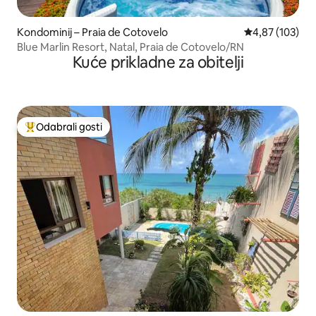
Kondominij – Praia de Cotovelo
Prosječna ocjen
4,87 (103)
Blue Marlin Resort, Natal, Praia de Cotovelo/RN
Kuće prikladne za obitelji
Odabrali gosti
Među najviše rangiranima s oznakom „Odabrali gosti”