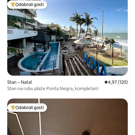
Odabrali gosti
Među najviše rangiranima s oznakom „Odabrali gosti”
Stan – Natal
Prosječna ocjen
4,97 (120)
Stan na rubu plaže Ponta Negra, kompletan!
Odabrali gosti
Među najviše rangiranima s oznakom „Odabrali gosti”