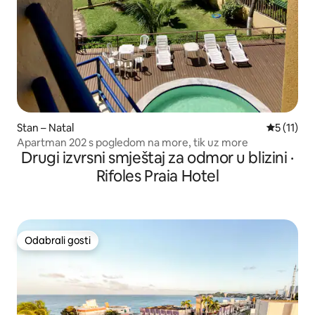
Stan – Natal
Prosječna 
5 (11)
Apartman 202 s pogledom na more, tik uz more
Drugi izvrsni smještaj za odmor u blizini ·
Rifoles Praia Hotel
Odabrali gosti
Odabrali gosti