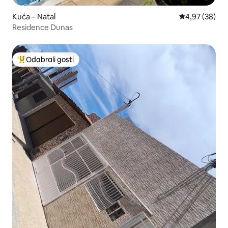
Kuća – Natal
Prosječna ocje
4,97 (38)
Residence Dunas
Odabrali gosti
Među najviše rangiranima s oznakom „Odabrali gosti”