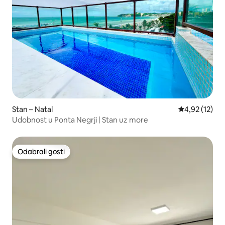
Stan – Natal
Prosječna ocje
4,92 (12)
Udobnost u Ponta Negrji | Stan uz more
Odabrali gosti
Odabrali gosti