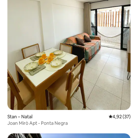
Stan – Natal
Prosječna ocje
4,92 (37)
Joan Mirò Apt - Ponta Negra