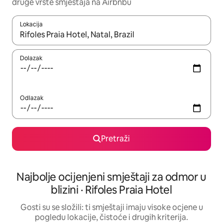
druge vrste smještaja na Airbnbu
Lokacija
Kada budu dostupni rezultati, moći ćete ih pregledati koristeći
Dolazak
Odlazak
Pretraži
Najbolje ocijenjeni smještaji za odmor u
blizini · Rifoles Praia Hotel
Gosti su se složili: ti smještaji imaju visoke ocjene u
pogledu lokacije, čistoće i drugih kriterija.