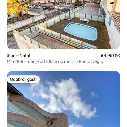
Stan – Natal
Prosječna ocje
4,95 (19)
Miró 108 - manje od 100 m od mora u Ponta Negry
Odabrali gosti
Odabrali gosti