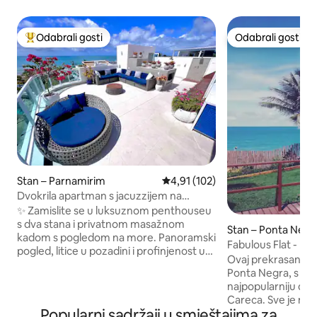
Odabrali gosti
Odabrali gosti
Među najviše rangiranima s oznakom „Odabrali gosti”
Odabrali gosti
Stan – Parnamirim
Prosječna ocjena: 4,91/5, recenz
4,91 (102)
Dvokrila apartman s jacuzzijem na
pijesku.
✨ Zamislite se u luksuznom penthouseu
s dva stana i privatnom masažnom
Stan – Ponta Negr
kadom s pogledom na more. Panoramski
Fabulous Flat - Po
pogled, litice u pozadini i profinjenost u
Ovaj prekrasan STA
svakom detalju. U jedinstvenom mjestu s
Ponta Negra, s p
tropskom klimom, penthouse će biti
najpopularniju dinu
samo vaš. Savršeno mjesto za
Careca. Sve je namješteno, američka
fotografije, s arhitektonskim dizajnom i
Popularni sadržaji u smještajima za
ostava/kuhinja, o