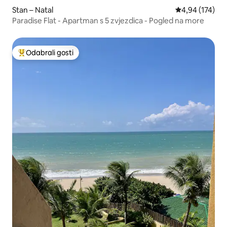
Stan – Natal
Prosječna ocjen
4,94 (174)
Paradise Flat - Apartman s 5 zvjezdica - Pogled na more
Odabrali gosti
Među najviše rangiranima s oznakom „Odabrali gosti”