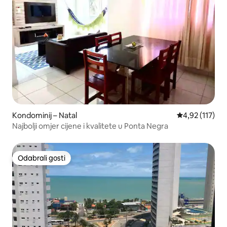
Kondominij – Natal
Prosječna ocje
4,92 (117)
Najbolji omjer cijene i kvalitete u Ponta Negra
Odabrali gosti
Odabrali gosti