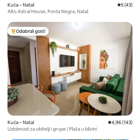
Kuća – Natal
Prosječna 
5 (43)
Alto Astral House, Ponta Negra, Natal
Odabrali gosti
Među najviše rangiranima s oznakom „Odabrali gosti”
Kuća – Natal
Prosječna ocjen
4,96 (143)
Udobnost za obitelji i grupe | Plaža u blizini