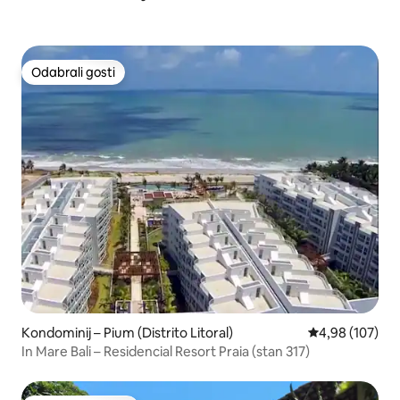
Odabrali gosti
Odabrali gosti
Kondominij – Pium (Distrito Litoral)
Prosječna ocjen
4,98 (107)
In Mare Bali – Residencial Resort Praia (stan 317)