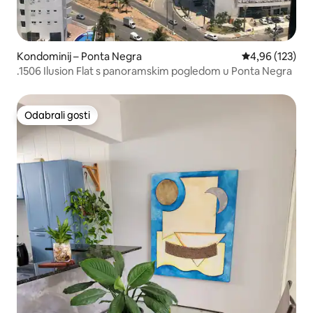
Kondominij – Ponta Negra
Prosječna ocjen
4,96 (123)
.1506 Ilusion Flat s panoramskim pogledom u Ponta Negra
Odabrali gosti
Odabrali gosti