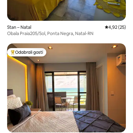
Stan – Natal
Prosječna ocje
4,92 (25)
Obala Praia205/Sol, Ponta Negra, Natal-RN
Odabrali gosti
Među najviše rangiranima s oznakom „Odabrali gosti”