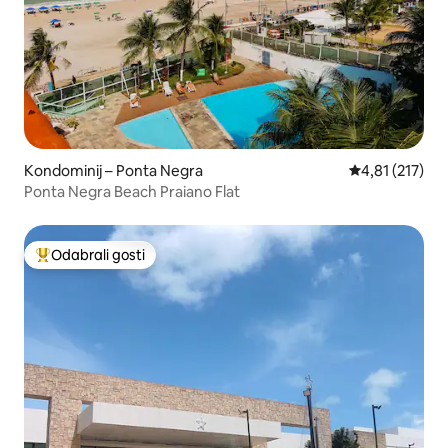
Kondominij – Ponta Negra
Prosječna ocje
4,81 (217)
Ponta Negra Beach Praiano Flat
Odabrali gosti
Među najviše rangiranima s oznakom „Odabrali gosti”