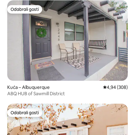
Odabrali gosti
Odabrali gosti
Kuća – Albuquerque
Prosječna ocjen
4,94 (308)
ABQ HUB of Sawmill District
Odabrali gosti
Odabrali gosti