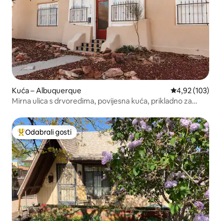
Kuća – Albuquerque
Prosječna ocjen
4,92 (103)
Mirna ulica s drvoredima, povijesna kuća, prikladno za
pješačenje
Odabrali gosti
Među najviše rangiranima s oznakom „Odabrali gosti”