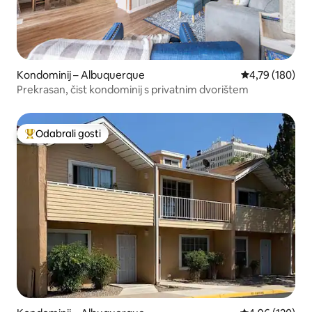
Kondominij – Albuquerque
Prosječna ocjen
4,79 (180)
Prekrasan, čist kondominij s privatnim dvorištem
Odabrali gosti
Među najviše rangiranima s oznakom „Odabrali gosti”