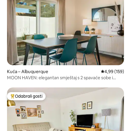
Kuća – Albuquerque
Prosječna ocjen
4,99 (159)
MOON HAVEN: elegantan smještaj s 2 spavaće sobe i
terasom
Odabrali gosti
Među najviše rangiranima s oznakom „Odabrali gosti”