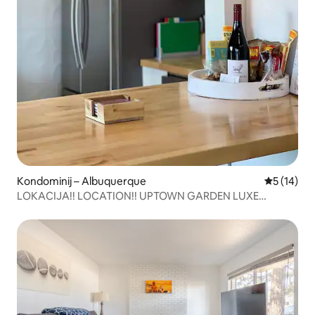
Kondominij – Albuquerque
Prosječna 
5 (14)
LOKACIJA!! LOCATION!! UPTOWN GARDEN LUXE
CONDO