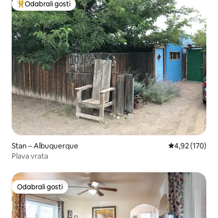
Odabrali gosti
Među najviše rangiranima s oznakom „Odabrali gosti”
Stan – Albuquerque
Prosječna ocjen
4,92 (170)
Plava vrata
Odabrali gosti
Odabrali gosti