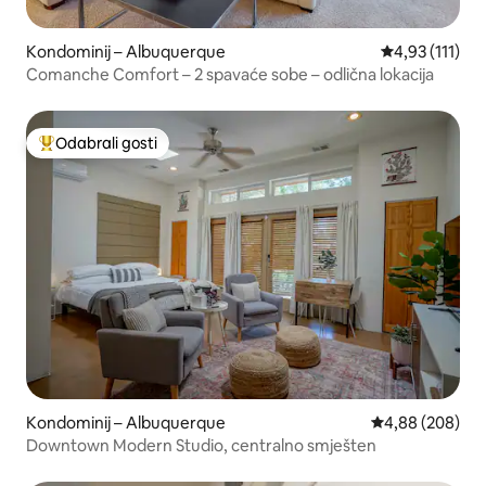
Kondominij – Albuquerque
Prosječna ocje
4,93 (111)
Comanche Comfort – 2 spavaće sobe – odlična lokacija
Odabrali gosti
Među najviše rangiranima s oznakom „Odabrali gosti”
Kondominij – Albuquerque
Prosječna ocjen
4,88 (208)
Downtown Modern Studio, centralno smješten