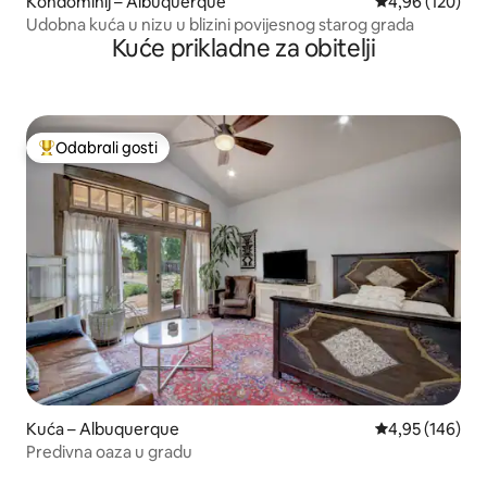
Kondominij – Albuquerque
Prosječna ocjen
4,96 (120)
Udobna kuća u nizu u blizini povijesnog starog grada
Kuće prikladne za obitelji
Odabrali gosti
Među najviše rangiranima s oznakom „Odabrali gosti”
Kuća – Albuquerque
Prosječna ocjen
4,95 (146)
Predivna oaza u gradu