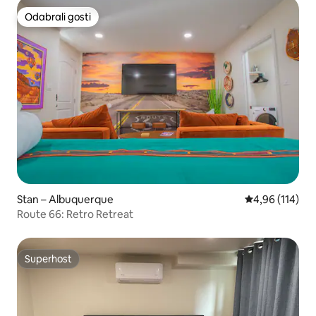
Odabrali gosti
Odabrali gosti
Stan – Albuquerque
Prosječna ocjen
4,96 (114)
Route 66: Retro Retreat
Superhost
Superhost