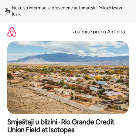
Prijeđi
Neke su informacije prevedene automatski. 
Prikaži izvorni 
na
jezik
sadržaj
Iznajmite preko Airbnba
Smještaji u blizini · Rio Grande Credit
Union Field at Isotopes