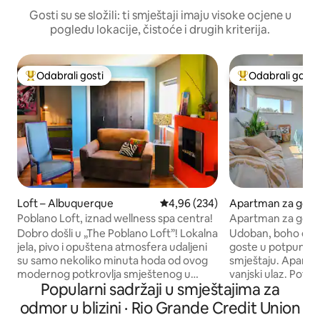
Gosti su se složili: ti smještaji imaju visoke ocjene u
pogledu lokacije, čistoće i drugih kriterija.
Odabrali gosti
Odabrali gosti
Među najviše rangiranima s oznakom „Odabrali gosti”
Među najviše ran
Loft – Albuquerque
Prosječna ocjena: 4,96/5, recenzi
4,96 (234)
Apartman za gost
erque
Poblano Loft, iznad wellness spa centra!
Apartman za goste
Dobro došli u „The Poblano Loft”! Lokalna
Udoban, boho ele
jela, pivo i opuštena atmosfera udaljeni
goste u potpuno
su samo nekoliko minuta hoda od ovog
smještaju. Apartma
modernog potkrovlja smještenog u
vanjski ulaz. Potpu
Popularni sadržaji u smještajima za
povijesnoj četvrti Nob Hill. Veliki otvoreni
kojem nema pristu
životni koncept, perilica i sušilica u
Smještaj se nalazi n
odmor u blizini · Rio Grande Credit Union
stambenoj jedinici, sve što vam je
samo nekoliko min