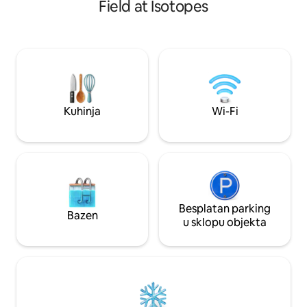
Field at Isotopes
potrebno za udobnost i uživanje dok
što ga čini savrš
posjećujete naš grad i doživite našu
Jednostavan pristu
bogatu kulturu. Besplatan Wi-Fi -
praktična lokacija
prikladan za poslovna putovanja ili
povijesne četvrti N
zadovoljstvo. Osim toga, gosti uživaju u
New Mexico, sports
posebnim cijenama spa i wellness usluga
terena Puerto del 
u kojima možete uživati samo hodajući
rezervacije pročita
niz stepenice! ** Zabranjeno pušenje **
Hvala vam puno.
Kuhinja
Wi-Fi
Besplatan parking
Bazen
u sklopu objekta