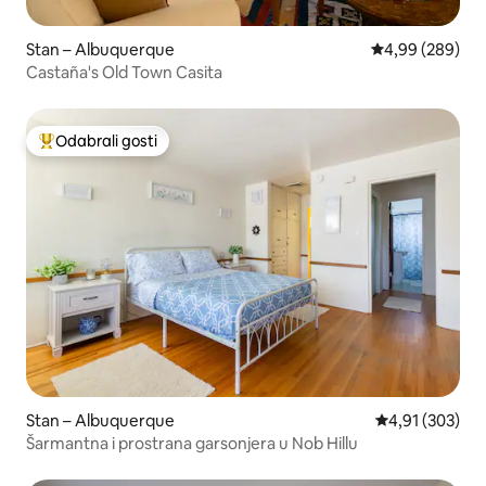
Stan – Albuquerque
Prosječna ocjen
4,99 (289)
Castaña's Old Town Casita
Odabrali gosti
Među najviše rangiranima s oznakom „Odabrali gosti”
Stan – Albuquerque
Prosječna ocjen
4,91 (303)
Šarmantna i prostrana garsonjera u Nob Hillu