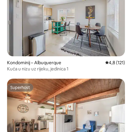
Kondominij – Albuquerque
Prosječna ocj
4,8 (121)
Kuća u nizu uz rijeku, jedinica 1
Superhost
Superhost