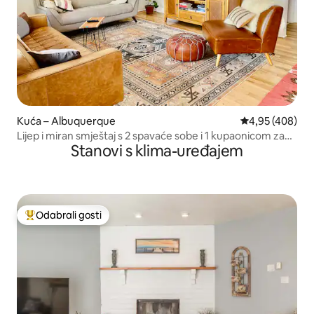
Kuća – Albuquerque
Prosječna ocjen
4,95 (408)
Lijep i miran smještaj s 2 spavaće sobe i 1 kupaonicom za
Stanovi s klima-uređajem
odmor.
Odabrali gosti
Među najviše rangiranima s oznakom „Odabrali gosti”