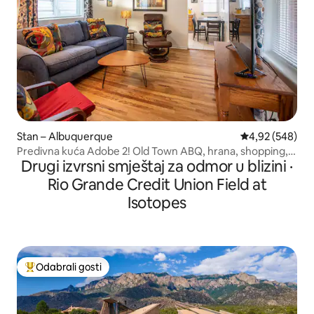
Stan – Albuquerque
Prosječna ocjen
4,92 (548)
Predivna kuća Adobe 2! Old Town ABQ, hrana, shopping,
Drugi izvrsni smještaj za odmor u blizini ·
muzeji!
Rio Grande Credit Union Field at
Isotopes
Odabrali gosti
Među najviše rangiranima s oznakom „Odabrali gosti”