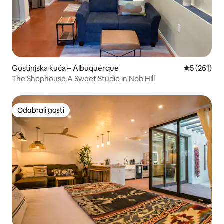
Gostinjska kuća – Albuquerque
Prosječna oc
5 (261)
The Shophouse A Sweet Studio in Nob Hill
Odabrali gosti
Odabrali gosti