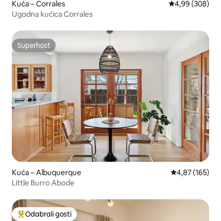
Kuća – Corrales
Prosječna ocjen
4,99 (308)
Ugodna kućica Corrales
Superhost
Superhost
Kuća – Albuquerque
Prosječna ocjen
4,87 (165)
Little Burro Abode
Odabrali gosti
Među najviše rangiranima s oznakom „Odabrali gosti”