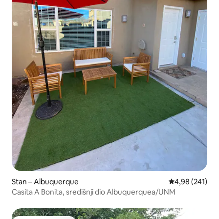
Stan – Albuquerque
Prosječna ocjen
4,98 (241)
Casita A Bonita, središnji dio Albuquerquea/UNM