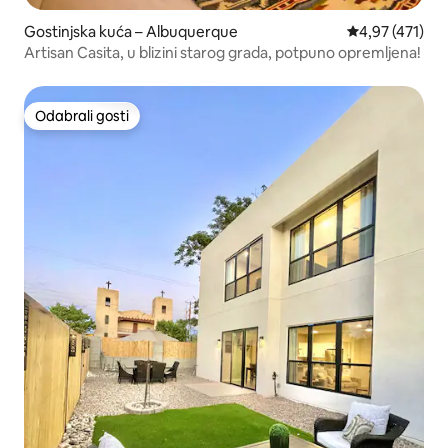
Gostinjska kuća – Albuquerque
Prosječna ocjen
4,97 (471)
Artisan Casita, u blizini starog grada, potpuno opremljena!
Odabrali gosti
Odabrali gosti