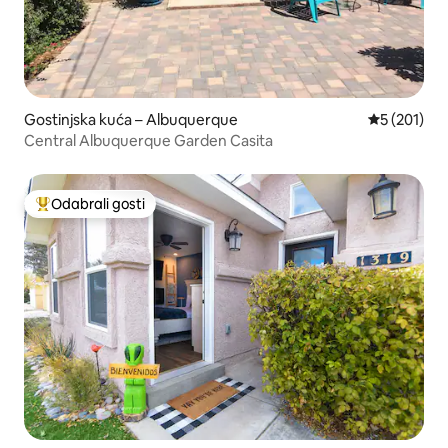
Gostinjska kuća – Albuquerque
Prosječna oc
5 (201)
Central Albuquerque Garden Casita
Odabrali gosti
Među najviše rangiranima s oznakom „Odabrali gosti”