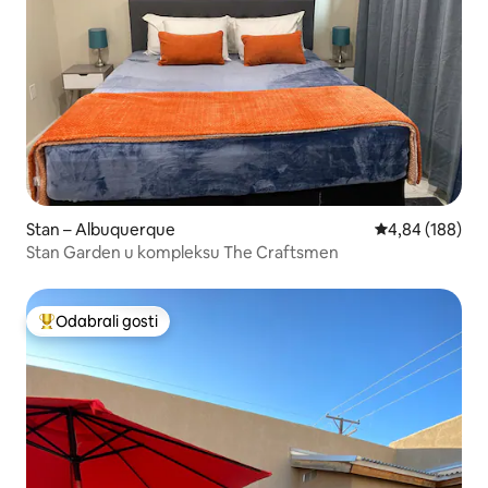
Stan – Albuquerque
Prosječna ocjen
4,84 (188)
Stan Garden u kompleksu The Craftsmen
Odabrali gosti
Među najviše rangiranima s oznakom „Odabrali gosti”