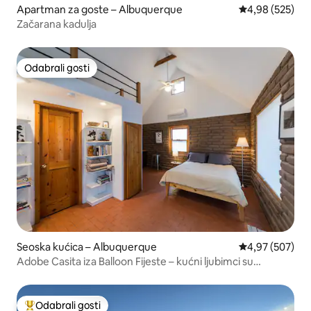
Apartman za goste – Albuquerque
Prosječna ocjen
4,98 (525)
Začarana kadulja
Odabrali gosti
Odabrali gosti
Seoska kućica – Albuquerque
Prosječna ocjen
4,97 (507)
Adobe Casita iza Balloon Fijeste – kućni ljubimci su
dobrodošli
Odabrali gosti