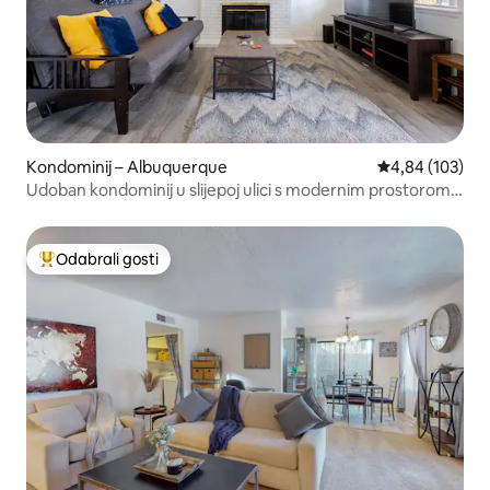
Kondominij – Albuquerque
Prosječna ocjen
4,84 (103)
Udoban kondominij u slijepoj ulici s modernim prostorom
za rad
Odabrali gosti
Među najviše rangiranima s oznakom „Odabrali gosti”