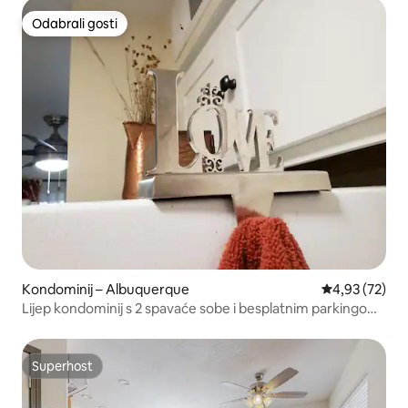
Odabrali gosti
Odabrali gosti
Kondominij – Albuquerque
Prosječna ocje
4,93 (72)
Lijep kondominij s 2 spavaće sobe i besplatnim parkingom
u sklopu objekta.
Superhost
Superhost