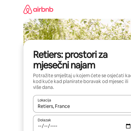
Prijeđi
na
sadržaj
Retiers: prostori za
mjesečni najam
Potražite smještaj u kojem ćete se osjećati k
kod kuće kad planirate boravak od mjesec ili
više dana.
Lokacija
Kada budu dostupni rezultati, moći ćete ih pregle
Dolazak