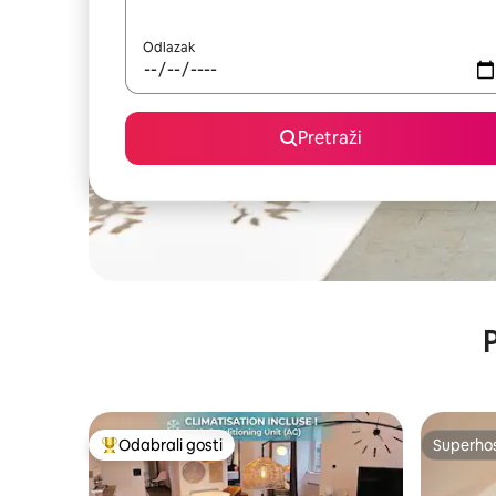
Odlazak
Pretraži
P
Odabrali gosti
Superho
Među najviše rangiranima s oznakom „Odabrali gosti”
Superho