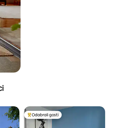
ci
Odabrali gosti
Među najviše rangiranima s oznakom „Odabrali gosti”