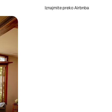
Iznajmite preko Airbnba
li prelaskom prstom po zaslonu.