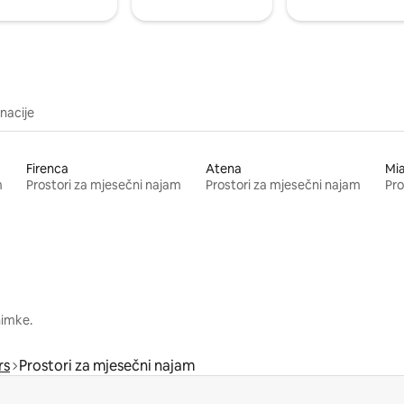
inacije
Firenca
Atena
Mi
m
Prostori za mjesečni najam
Prostori za mjesečni najam
Pro
nimke.
rs
Prostori za mjesečni najam