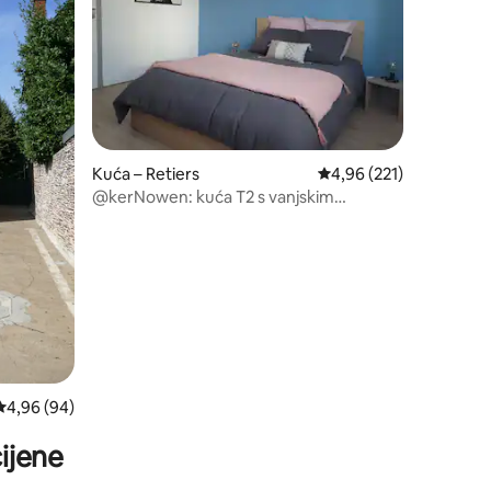
Kuća – Retiers
Prosječna ocjena: 4,96/
4,96 (221)
@kerNowen: kuća T2 s vanjskim
prostorom
Prosječna ocjena: 4,96/5, recenzija: 94
4,96 (94)
ijene