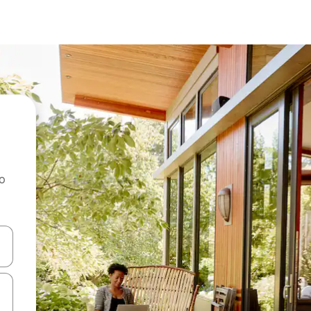
ao
dati koristeći se strelicama prema gore i prema dolje, kao i dodirom i