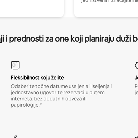
jedinstvenim značajkama
ji i prednosti za one koji planiraju duži 
Fleksibilnost koju želite
J
Odaberite točne datume useljenja i iseljenja i
P
jednostavno ugovorite rezervaciju putem
j
interneta, bez dodatnih obveza ili
papirologije.*