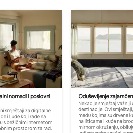
alni nomadi i poslovni
Oduševljenje zajamče
Nekad je smještaj važniji
destinacije. Ovi smještaji
i smještaji za digitalne
među kojima su drvene k
e i ljude koji rade na
na liticama i kuće na bro
nu s bežičnim internetom
mirnom okruženju, obiluj
ebnim prostorom za rad.