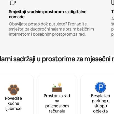
Smještaji s radnim prostorom za digitalne
T
nomade
A
Obavljate posao dok putujete? Pronađite
s
smještaj za dugoročni najam s brzim bežičnim
p
internetom i posebnim prostorom za rad.
p
arni sadržaji u prostorima za mjesečni
Prostor za rad
Besplatan
Povedite
na
parking u
kućne
prijenosnom
sklopu
ljubimce
računalu
objekta