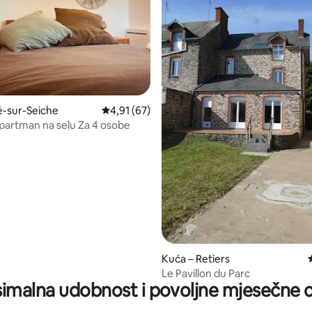
/5, recenzija: 6
ré-sur-Seiche
Prosječna ocjena: 4,91/5, recenzija: 67
4,91 (67)
artman na selu Za 4 osobe
Kuća – Retiers
Le Pavillon du Parc
imalna udobnost i povoljne mjesečne c