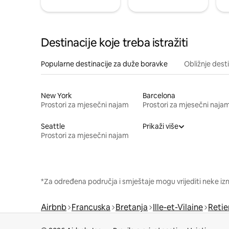
Destinacije koje treba istražiti
Popularne destinacije za duže boravke
Obližnje dest
New York
Barcelona
Prostori za mjesečni najam
Prostori za mjesečni naja
Seattle
Prikaži više
Prostori za mjesečni najam
*Za određena područja i smještaje mogu vrijediti neke iz
Airbnb
Francuska
Bretanja
Ille-et-Vilaine
Retie