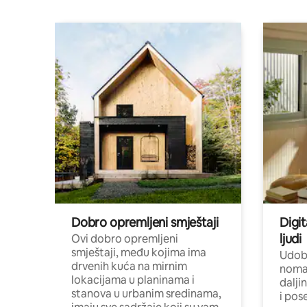
Dobro opremljeni smještaji
Digit
ljudi
Ovi dobro opremljeni
smještaji, među kojima ima
Udobn
drvenih kuća na mirnim
nomad
lokacijama u planinama i
dalji
stanova u urbanim sredinama,
i pos