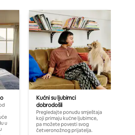
no
Kućni su ljubimci
dobrodošli
 od
,
Pregledajte ponudu smještaja
uće
koji primaju kućne ljubimce,
du u
pa možete povesti svog
u
četveronožnog prijatelja.