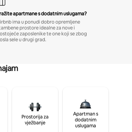
ražite apartmane s dodatnim uslugama?
irbnb ima u ponudi dobro opremljene
tambene prostore idealne za nove i
ostojeće zaposlenike te one koji se zbog
osla sele u drugi grad.
 najam
Apartman s
Prostorija za
dodatnim
vježbanje
uslugama