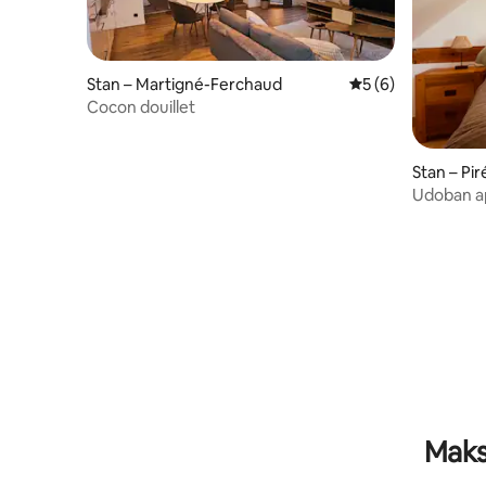
Stan – Martigné-Ferchaud
Prosječna ocjena: 5
5 (6)
Cocon douillet
Stan – Pi
Udoban ap
Maks