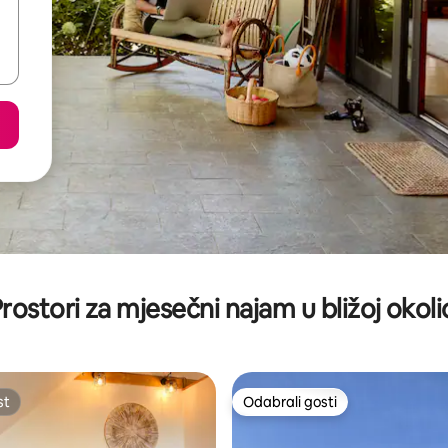
rostori za mjesečni najam u bližoj okoli
st
Odabrali gosti
st
Odabrali gosti