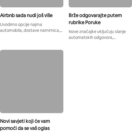
Airbnb sada nudi još više
Brže odgovarajte putem
rubrike Poruke
Uvodimo opcije najma
automobila, dostave namirnica,
Nove značajke uključuju slanje
prijevoza iz zračne luke, boutique
automatskih odgovora,
hotele i drugo.
predlaganje koraka koji se mogu
poduzeti i dodjeljivanje prioriteta
porukama.
Novi savjeti koji će vam
pomoći da se vaš oglas